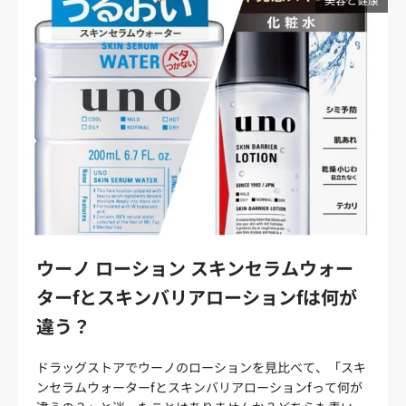
をピックアップしましたので、ぜひそれぞれの特性を理解
したうえで、自分に合う種類を選んでください。 トレンチ
コート カジュアルだけでなくスーツとの相性も良いのが、
ベルト付きでウエストを絞れるデザインのトレンチコー
ト。もはや定番とも言えるコートで、特に春先から秋口ま
で活躍してくれます。春や秋のアイテムというイメージが
強いですが、ライナー付きを選べば冬でも着用可能です。
トレンチコートはもともと軍用に作られたため、機能性や
実用性が重視されています。そのため、素材は防水加工さ
れた綿生地（ギャバジン）を用いていることが多く、あら
ゆる気象に対応できるのが特徴です。 着丈は、ジャケット
より少し長めでお尻が隠れる長さのショート丈、ちょうど
膝あたりまでの長さのミドル丈、膝下の長さのロング丈の
3種類があります。ご自身の身長や合わせるボトムの種類
ウーノ ローション スキンセラムウォー
によって丈を選ぶとすっきりまとまります。 ステンカラー
ターfとスキンバリアローションfは何が
コート 後ろは高く前は低い折り返し襟で、ボタンを閉じて
も開いても着用できるデザインが一般的です。また、フロ
違う？
ントボタンが見えない比翼仕立てが多く、ドレッシーな装
いにも合います。 ゆったりとしたラグランスリーブや裾広
ドラッグストアでウーノのローションを見比べて、「スキ
がりのシルエットが多く、ゆったりしたサイズ感なのでス
ンセラムウォーターfとスキンバリアローションfって何が
ーツの上からでも羽織やすいのが特徴です。 チェスターコ