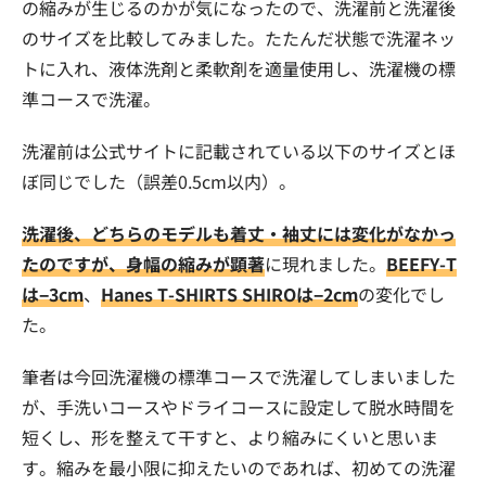
の縮みが生じるのかが気になったので、洗濯前と洗濯後
のサイズを比較してみました。たたんだ状態で洗濯ネッ
トに入れ、液体洗剤と柔軟剤を適量使用し、洗濯機の標
準コースで洗濯。
洗濯前は公式サイトに記載されている以下のサイズとほ
ぼ同じでした（誤差0.5cm以内）。
洗濯後、どちらのモデルも着丈・袖丈には変化がなかっ
たのですが、身幅の縮みが顕著
に現れました。
BEEFY-T
は−3cm
、
Hanes T-SHIRTS SHIROは−2cm
の変化でし
た。
筆者は今回洗濯機の標準コースで洗濯してしまいました
が、手洗いコースやドライコースに設定して脱水時間を
短くし、形を整えて干すと、より縮みにくいと思いま
す。縮みを最小限に抑えたいのであれば、初めての洗濯