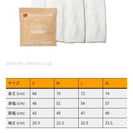
photo by :
rakuten.co.jp
サイズ
S
M
L
XL
身丈 (cm)
68
70
72
74
身幅 (cm)
48
51
54
57
肩幅 (cm)
43
45
47
49
袖丈 (cm)
20.5
21.5
22.5
23.5