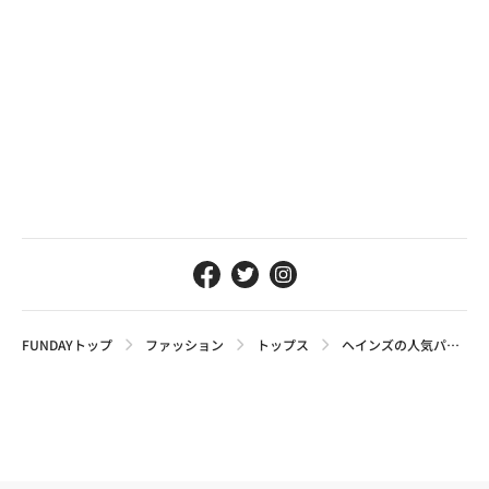
FUNDAYトップ
ファッション
トップス
ヘインズの人気パックT「BEEFY-T」と「Hanes T-SHIRTS SHIRO」を徹底比較！サイズ感や洗濯後の縮み具合まで正直レビュー【2026最新】