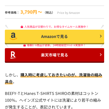
3,790円
〜
参考価格：
（税込）
Price by Amazon
人気商品が日替わりで。お得なタイムセール実施中！
Amazonで見る
毎朝ｾｰﾙ商品が更新。24時間限定ﾀｲﾑｾｰﾙ実施中！
楽天市場で見る
しかし、
購入時に考慮しておきたいのが、洗濯後の縮み
具合
。
BEEFY-TとHanes T-SHIRTS SHIROの素材はコットン
100％。ヘインズ公式サイトには洗濯により若干の縮み
が発生することが、表記されています。