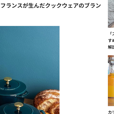
は？フランスが生んだクックウェアのブラン
「
す
解
カ