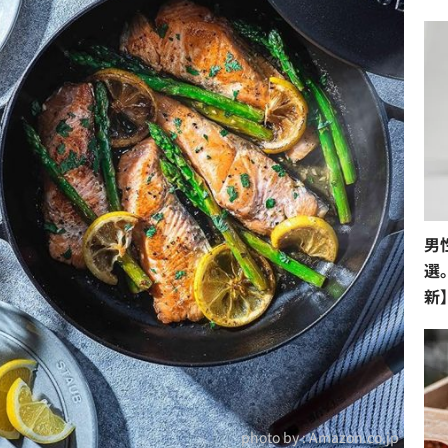
男
選
新
photo by :
Amazon.co.jp