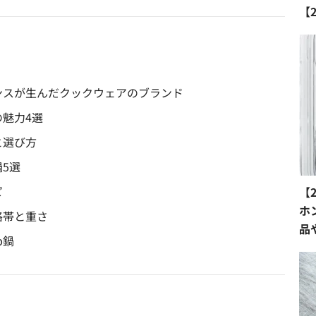
【
ランスが生んだクックウェアのブランド
の魅力4選
と選び方
鍋5選
シピ
【
ホ
格帯と重さ
品
b鍋