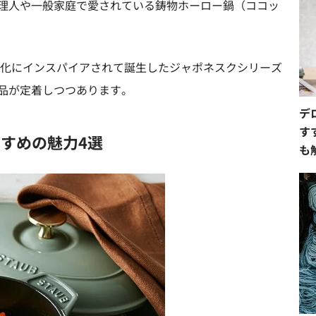
理人や一般家庭で愛されている鋳物ホーロー鍋（ココッ
食文化にインスパイアされて誕生したジャポネスクシリーズ
品が定着しつつあります。
デ
す
すすめの魅力4選
も