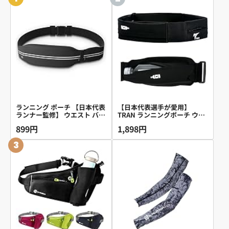
ランニング ポーチ 【日本代表
【日本代表選手が愛用】
ランナー監修】 ウエスト バッ
TRAN ランニングポーチ ウエ
グ 揺れない 軽量 大容量 伸縮
ストポーチ スマホポーチ
899円
1,898円
スマホ ボディバッグ ユニセッ
C2（ペットボトルポーチファ
クス ジョギング ウォーキング
スナーなし）2026年改良モデ
3
(2つ口, ブラック)
ル