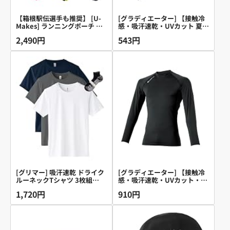
【箱根駅伝選手も推奨】 [U-
[グラディエーター] 【接触冷
Makes] ランニングポーチ 正
感・吸汗速乾・UVカット 夏
規品 日本ブランド 揺れない
用】 作業用 G-816ドライパワ
2,490円
543円
軽量 ペットボトル スマホ ラ
ーサポートアームカバー マー
ンエアー (ブラック)
ブ LL
[グリマー] 吸汗速乾 ドライク
[グラディエーター] 【接触冷
ルーネックTシャツ 3枚組
感・吸汗速乾・UVカット・消
Sportsソックスセット ホワイ
臭 夏用】コンプレッションウ
1,720円
910円
ト/ネイビー/ダークグレー M
ェア 作業用 G-818ドライパワ
ーサポート長袖 ブラック L