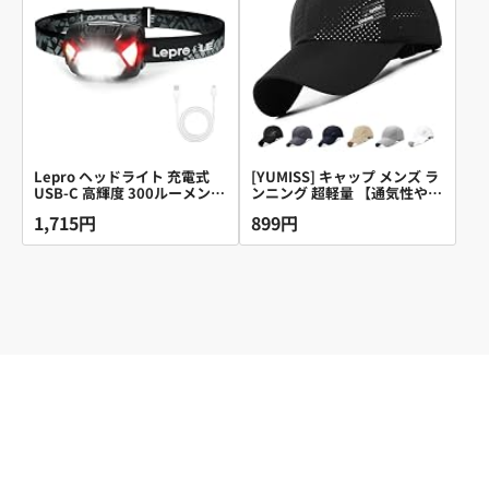
Lepro ヘッドライト 充電式
[YUMISS] キャップ メンズ ラ
USB-C 高輝度 300ルーメン
ンニング 超軽量 【通気性や速
LED ヘッドランプ 【スポッ
乾性の高いメッシュ素材】 帽
1,715円
899円
ト・ワイドビーム切替/赤色サ
子 夏 涼しい メッシュキャッ
ブライト搭載/実用点灯4～15
プ uvカット
時間/IPX4防水】 夜釣り 最適
登山 キャンプ 散歩 作業 アウ
トドア 釣り 災害 停電用 小型
軽量（ブラック）