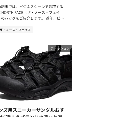
肺が水中で浮きやすく、筋肉量の多い下半
の記事では、ビジネスシーンで活躍する
が沈みやすくなっています。そのためスト
E NORTH FACE（ザ・ノース・フェイ
ームラインが保てずに上手く泳げない方も
のバッグをご紹介します。 近年、ビジ
のではないでしょうか。 そこで役立つ
ススタイルの多様化が進み、働き方だけで
イテムが、プルブイです。プルブイを股下
なく、ウェアやバッグなど身につけるもの
ザ・ノース・フェイス
挟むことで下半身に浮力がつききれいなス
自由度が高くなっています。「何を選ぶ
リームラインを保つことができます。 下
」でその方の個性やセンスが問われるた
身を無理に浮かそうと意識すると力が入っ
、身につけるものにはこだわりたいところ
ファッション
しまいフォームが崩れやすいですが、プル
スのビジネスバッグ
イでは自然に下半身が上ります。ストリー
、実用性とデザイン性が両立してお
ラインを体感で覚えられるので再現性が高
、“デキる”男性にピッタリのアイテムで
スキルアップに役立ちます。 腕の動き
。ノースフェイスのバッグが人気の理由と
息継ぎのトレーニングに集中できる プル
び方のポイント、おすすめのアイテムをご
イを下半身に使用することで浮力がつき、
介しますので、ぜひ参考にしてみてくださ
ックの必要がなくなります。キャッチ（水
バッグが人
捉える）やプル（水を引き寄せる）など上
フェイスのビジネスバッグ
身の動きに集中してトレーニングができま
なぜ選ばれているのかご紹介します。 シ
スが崩れ、
プルなデザインでビジネスシーンや日常で
半身が沈みやすい傾向にありました。いか
ンズ用スニーカーサンダルおす
スに活躍 アウトドアブランドのバ
水の抵抗やロスを少なく息継ぎができるか
グをビジネスシーンに取り入れることに抵
め5選！各ブランドの違いと選