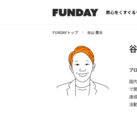
男心をくすぐる
FUNDAYトップ
谷山 慶太
谷
プ
国
で
達
活