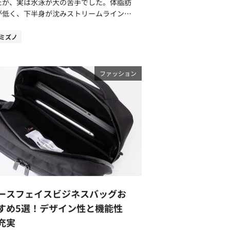
たが、実は水泳が大の苦手でした。体脂肪
が低く、下半身が沈みストリームライン
水の抵抗の少ない一直線の姿勢）が保てず
5mが遠く感じていました。 いくら練習
ミズノ
しても水を捉える感覚やストリームライン
つかめずに投げやりな気持ちになったこと
。しかし、コーチから勧められた「プルブ
ファッション
」を活用することで劇的に苦手が克服され
した。 この記事では、筆者の技術
上に役立ったプルブイの使い方とおすすめ
アイテムをご紹介します。水泳はいかにス
リームラインを保つかが最重要だと感じて
ます。これから水泳を始める方、スキルを
げたい方はぜひ参考にしてみてください。
ルブイとは？体感した3つのメリットをご
られる、主
下半身を浮かすための補助具です。腕で水
ースフェイスビジネスバッグお
く動作の「Pull」と浮きの「Buoy」が
源になっています。使用するメリットにつ
すめ5選！デザイン性と機能性
紹介します。 ストリームラインの感
充実
体で身に付く 人間の体は、空気の入