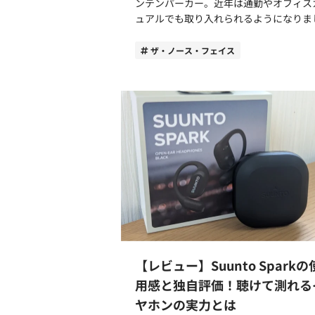
ンテンパーカー。近年は通勤やオフィス
ュアルでも取り入れられるようになりま
た。 この記事では、ビジネスシーンでマウ
ンテンパーカーを取り入れるメリットと
ザ・ノース・フェイス
方のコツ、おすすめのアイテムをご紹介
す。 デザイン性、快適性、耐久性に優れた
マウンテンパーカーをお探しの方はぜひ
にしてみてください。 ビジネスシーンでマ
ウンテンパーカーを取り入れるメリット
び方 マウンテンパーカーをビジネスシーン
に取り入れるメリットと選び方のポイン
ついてご紹介します。 悪天候時でも安心し
て着用できる耐久性とコスパの良さ マウン
テンパーカーは過酷な自然環境を想定し
計されているため、雨風に強い特徴があ
す。通勤や移動時の急な悪天候にも対応
るため安心して着用できるでしょう。 ビジ
【レビュー】Suunto Sparkの
ネスシーンでの使用をお考えの方は、ア
ムの防水、透湿機能をチェックしてみて
用感と独自評価！聴けて測れる
さい。防水性や透湿性があるアイテムは
ヤホンの実力とは
からの雨の侵入を防ぎ、汗や湿気による