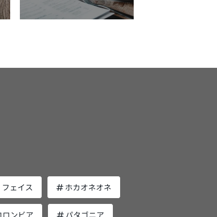
数少ないスポーツブランドのシューズで
反復練習に取り入れましょう。 プルブ
リーブとは、ノートパソコン
KAやTHE NORTH FACEをチョイス 旅行や
び直しの必
すめアイテム3選 プルブイのおすすめ
安全に収納できるように設計された専用の
ェス、イベントなど長時間歩行をする際に
モデルが多数 Onシューズはシューレ
アイテムを信頼と実績のあるブランドから
納スペースです。クッション素材が採用さ
、クッション性や歩きやすさに優れたアイ
ス（靴紐）も独創的。ゴム製のシューレー
定していますので参考にしてみてくださ
外部からの衝撃から守ってくれます。安全
選びましょう。 歩きやすさに定評の
を採用しており、抜群のフィット感と安定
ブイ 水泳ブ
パソコンを携帯するためにも必ずチェック
ブランドは、HOKA ONE ONEとTHE
ある履き心地を実現しました。 ゴムの
ンドの王道であるSpeedoからリリースさ
さい。 また、容量だけではなく収
RTH FACEです。HOKAは、ランニングシ
縮により、着脱のストレスを軽減。靴紐が
ているプルブイは、初心者から上級者まで
スペースの有無、数も確認しておきましょ
ーズさながらの厚底ソールを採用。高い衝
どけて結び直す手間が省けるなどさまざま
すすめの定番アイテムです。 浮力が高
。小物を入れるスペースがないとバッグ内
吸収性で歩行時の脚への負担を軽減してく
リットが期待できます。 Onシューズの
特徴があり、水泳初心者の方でも安心して
荷物が散乱してしまいます。バッグ内を整
ORTH FACEは、推進力に優
イズ感は通常の0.５cm大きめがおすすめ
用できます。また、大きさが一般的な部位
整頓するためにも収納スペースが十分に設
たソールを採用したサンダルスニーカーを
者の普段履きシューズのサイズは
べると大きく、約24x16x11（cm）に設
てあるアイテムを選んでみてください。
く展開しており高い推進力を実現。長時間
6.5cm。ランニング時はブランドによって
されています。外れにくく余計な力を入れ
ースフェイスのビジネスバッグおすすめ5
歩行でも疲労を感じにくい設計になってい
.5cm〜27.5cmを履き分けています。 On
必要がないため正しいフォームの定着に役
ニーカーサンダルおす
ランニングシューズは基本的に通常の0.５
う。 柔らかなEVAフォームを採用
を厳選してご紹介します。それぞれのバッ
ンドの中から男性におすす
m大きめがおすすめです。モデルによって
たプルブイで効率よくスイムスキルを上達
のおすすめのシーンをご紹介していますの
のスニーカーサンダルを厳選してご紹介し
干の誤差がありますが、0.5cm大きめを選
ょう。 特徴サイズ感が大きく浮力
ひ参考にしてみてください。 Shuttle
PORT（ニューポート）
間違いないでしょう。 また、モデルに
安定感が高いおすすめのスイマー初心者か
ypack（シャトルデイパック） ノースフ
っては横幅の広いワイドサイズが展開され
者まで汎用性高い arena（アリー
・フェイス
ホカオネオネ
イスのビジネスバッグの定番といえば、
WPORT（ニューポート） H2を推す声も
います。ワイドサイズであれば通常のサイ
フリーフロープルブイ II Speedoと並
uttle Daypack（シャトルデイパック）シ
のではないでしょうか。 KEENを代表す
選んでみてください。 普段使いでも活
で水泳界のトップブランドarena（アリー
。 シンプルなデザイン、実用的
ロングセラーモデルで、夏場のアウトドア
コロンビア
パタゴニア
するOnランニングシューズおすすめ5選