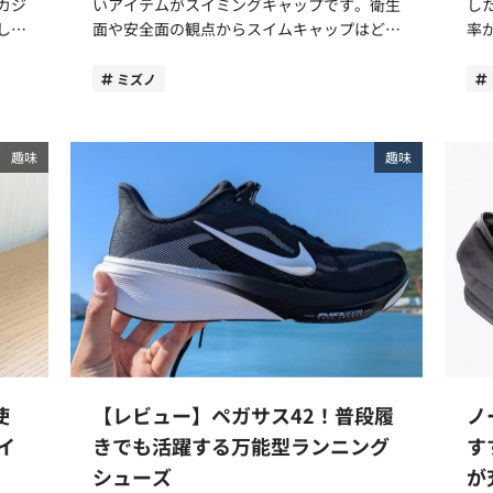
カジ
いアイテムがスイミングキャップです。衛生
し
し
面や安全面の観点からスイムキャップはどの
率
プールでも着用が義務付けられています。
（
選び
この記事では、大人におすすめのスイムキャ
に2
ミズノ
しま
ップについてご紹介します。スイムキャップ
を
の種類と特性、選び方のポイントからおすす
を
参考
めのアイテムについて記事にまとめました。
も
趣味
趣味
スイムキャップ選びでお困りの方は、ぜひ参
イ
・選
考にしてみてください。 スイムキャップの
ていきま
種類と選び方！それぞれの特性を理解しよう
向
トに
スイムキャップは主に4種類に分けられま
の
す。それぞれの特性とメリット、デメリット
ト
についてご紹介しますので選ぶ際の参考にし
い
て設
てみてください。 メッシュタイプ：通気性
上
りま
重視で蒸れない着用感 メッシュタイプのス
プ
でき
イムキャップは、ナイロンやポリエステルな
紹介 プルブイとは、水泳で用い
どの伸縮性のある素材を使った定番のアイテ
に
使
【レビュー】ペガサス42！普段履
ノ
イテ
ムです。安価で手に入れやすく最も選ばれて
をか
くだ
いるスイムキャップでしょう。 柔らかく伸
語
イ
きでも活躍する万能型ランニング
す
外部
縮性があるため頭にフィットしやすい特徴が
いてご
シューズ
が
内側
あります。また、スムーズに着脱できる点も
覚が身