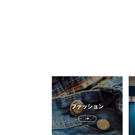
ど音量を上げなければ問題ないほどの音
して購入しましょう。 よりサイズ感やフィ
グ用ではなく、一般的なポーチで十分と
JACKET 機能性と価格のバランスを重視した
です。 一般的なオープンイヤホンと比較し
ット感を向上させたいなら、アジャスタ
ている方も多いかもしれません。しかし
い方におすすめのブランドはColumbia
て音漏れが少ないため、音漏れが気にな
バックルが備わっている商品がおすすめ
能性が全く異なるためその特性について
ロンビア）です。アウトドアシーンで長
いた方にもおすすめできます。 フィット感
す。 ファッション性なら深め、走行性なら
介します。 揺れない設計のフィット感とホ
った機能性と堅牢性を備えながら手に取
がありストレスがない 軽量設計でフィット
浅めのキャップをチョイス ランニングキャ
ールド感 ランニング用のスマホホルダーと
すい価格帯になっています。 Columbiaのビ
感もあるため長時間の着用でもストレス
ップは走行性を重視するために、小さめ
一般的なポーチの最大の違いは、フィッ
ジネスシーンで活躍するアイテムは「ヴ
まり感じません。 どのくらいのスピードま
浅めに設計されている特徴があります。
とホールド感にあります。 ランニング用の
ヴォナパス II」です。ブランド独自の撥
で快適に着用できるかを試してみると、
のキャップは頭部の大きさによっては、
アイテムは、走行中の揺れを最小限にす
能オムニシールドやサンプロテクション
分/kmのほぼ全速力のスピードでやや浮
デのバランスが悪くなり“いかにも”な着
め密着構造になっており「遊び」を無く
を搭載。雨天時も晴天時も心強いギアと
じがありました。通常のペースでは問題
でダサくみられがちです。 デザイン性を重
設計が特徴です。走行中の揺れは、スト
ビジネスシーンをサポートしてくれるで
フィット感は高めです。 筆者個人的には
視し、おしゃれに着用したい方は深めの
だけではなくリズムやフォームの乱れ、
う。 軽量で柔らかなウーブン素材を採用し
「付けているのを忘れるほど」の感覚は
インをチョイスしてみてください。深め
の消耗にもつながります。 吸汗・速乾性に
ているため、スムーズな動作をサポート
ませんでしたが、ストレスほぼゼロのフ
ャップは、着用者を選ばず、コーデに合
優れる ランニング中の汗に対応するために
アクティブな動きにも追従します。価格
ト感で満足でした。 1km毎に音声ガイダン
やすい特徴があります。普段使い用のキ
吸汗・速乾性に優れている点も一般的な
えて機能性の高いアイテムをお探しの方
スでペース、HRを通知 Suunto Runと接続
プに近い着用感でおしゃれにランニング
チとの大きな違いです。 ランニング用のス
ひチェックしてみてください。 mont-bell：
してランニングをすると音声ガイダンス
しめるでしょう。 深さのあるタイプ、浅め
マホホルダーの多くはメッシュ素材を採
O.D.パーカ 国内ブランドの確かな品質と実
ファッション
るフィードバックを受けられます。 1km毎
のタイプ、つばの長さやカーブ具合など
し、走行中の熱を効率的に逃がしてくれ
用性の高さから多くのユーザーから高い
に音声ガイダンスでペース、HR（ハー
ずかな違いで顔の印象や全体のバランス
す。蒸れやベタつきなどの不快感を軽減
を得ているmont-bell。筆者も愛用するO
ート）を知らせてくれるため時計を確認
きく変わります。 通気性のあるキャップで
ことでストレスフリーにランニングを楽
パーカはコットンのような風合いでビジ
ロスをなくせます。フルマラソンなど長
蒸れを防止 ランニング中の快適さを大きく
ます。 長時間のランニングでは、ポーチの
シーンにも馴染むアイテムです。 薄手の生
を走るランナーにとって、この小さな差
左右するのが、キャップの通気性です。 ラ