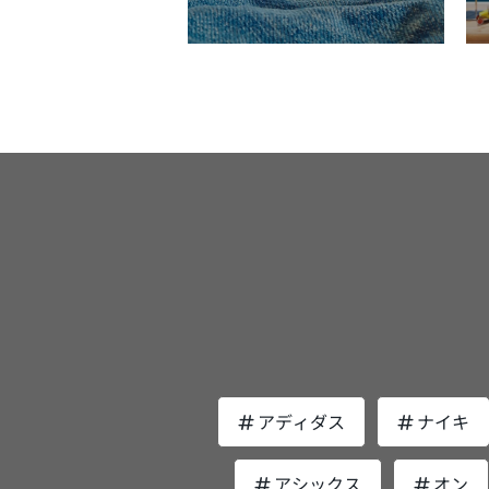
濡れが冷え込みの原因にもなるため吸汗
地で通気性に優れ軽快な動きに柔軟に対
きなアドバンテージになるでしょう。
ンニング中の頭部の蒸れは、不快感だけ
乾性に優れたランニング専用ポーチを選
撥水加工や適度な防風性からライトアウ
Suunto Sparkの気になったデメリット 実際
く、パフォーマンスの低下や熱中症のリ
しょう。 軽量でコンパクトな設計で走りを
として重宝できる一着です。すっきりと
に使用して気になった点、改善してほし
も伴います。通気性に優れたキャップな
邪魔しない ランニングにおける重量は大き
シルエットできれいめなスタイルとの相
をまとめました。 測れるデータはシリアス
快適さを保ちながらパフォーマンスの向
なストレスです。走りに特化したスマホ
くビジネスからきれいめカジュアルまで
ランナーには物足りない 「聴く」と「測
熱中症対策に効果を発揮します。 おすすめ
ダーは、軽量設計になっており、ストレ
できます。 筆者はアウトドア製品らしくな
る」を一台で可能にしたSuunto Spark
はメッシュ素材を採用しているキャップ
感じにくいメリットがあります。 また、コ
いシャカシャカを抑えたマットな質感が
際に測定できるデータは上記のとおりで
皮から発生する熱や汗による水蒸気を効
ンパクトな作りになっているので揺れや
に入り。春秋のタウンユース、オフィス
シリアスランナーには物足りないデータ
に出し、キャップ内を快適に保ってくれ
を最小限にさせ、走りの邪魔をさせませ
ュアルのマストアイテムです。 ARC'TERYX
じます。一方で、ジョギングや健康増進
す。また、素材そのものの吸汗速乾性が
ランニング用のスマホホルダーならスト
(アークテリクス)：BETA JACKET（ベ
めのランナーにとっては活用できるデー
れば、汗をすばやく吸い上げ蒸発させる
を最小限にしてスマホを携行できるでし
ャケット） 素材、設計に高いこだわりをも
はないでしょうか。 筆者はイヤホン一台で
め、快適な着け心地をキープできます。 お
う。 ランニングを快適に楽しむためのスマ
ち、最高級の機能性とデザイン性を追求
ペースや距離までも測定できることを期
手入れのしやすさにも注目 ランニング中は
ホホルダーの選び方 スマホホルダーの代表
ARC'TERYX (アークテリクス)。上質な
ていたのですが、まだそこまでは難しい
大量に汗をかくため、キャップはお手入
的な形状（種類）とそれぞれの特徴、向
テンパーカーを求める高級志向のビジネ
です。ランニングデータを測定するため
しやすいタイプを選んでおくのがおすす
いるランナーについてご紹介します。 ウエ
ンにおすすめのブランドです。 「Beta
アとしてはあまり考えない方がよいでし
す。 多くのランニングキャップは、ポリエ
ストポーチ型 ウエストポーチ型は、最も一
Jacket」はアークテリクスの定番モデル
う。 キャップは干渉しないがサングラスの
ステルやナイロンなどの合成繊維で作ら
般的な形状で多くのランナーが愛用して
高い防水透湿性と防風性を備えたGORE-T
付け外しでズレる場合がある キャップやサ
おり、比較的洗濯しやすいという特性を
す。 腰に巻きつけることで安定性があり、
シェルを採用することで雨の日でも快適
アディダス
ナイキ
ングラスを着用してもイヤホンとの干渉
ています。しかし、製品によっては洗濯
揺れにくく、ランニングの邪魔になりに
心地をキープ。軽量ながら耐久性にも優
本的にありませんでした。 しかし、走行中
が異なるため、購入前に必ず洗濯表示を
特徴があります。また、スマホを取り出
いるため、アクティブにオンオフを動き
にサングラスの付け外しを何度か試して
することが大切です。 また、抗菌・防臭加
アシックス
オン
すくランニング中の出し入れもスムーズ