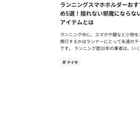
ーンにおすすめのマウンテンパーカー5選 
LHDC 5.0（ワイヤレスイヤホンとして
ランニングスマホホルダーおす
時は防水性のあるキャップを着用するこ
ジネスシーンにおすすめのマウンテンパ
ップクラスの音質）に対応。音質は驚く
ストレスの軽減や視界の確保に役立ちま
め5選！揺れない邪魔にならな
ーを筆者独自の評価を交えてご紹介しま
の解像度で大満足でした。 筆者はこれまで
汗や雨が目に入って染みた経験はありま
アイテムとは
THE NORTH FACE：Compact Jacket
骨伝導タイプのイヤホンを使用していま
か。キャップを着用することで、頭皮か
パクトジャケット） タウンユースとしても
が、Suunto Sparkの空気伝導イヤホン
汗の流れを留められるため快適性も確保
ランニング中に、スマホや鍵など小物を
大人気のノースフェイスからコットンラ
らかにクリアな音質でした。 サウンドモー
ます。 ランニング中の髪の乱れを防ぐなど
携行するかはランナーにとって永遠のテ
な風合いが特徴のマウンテンパーカーを
ドで細かく音質を設定できるので好みの
見た目にこだわるランナーにもおすすめ
です。 ランニング歴20年の筆者は、いくつ
介します。「コンパクトジャケット」は
楽しめます。特に、ボーカルブーストで
ンニングキャップ。多くのメリットがあ
ものアイテムを試してきましたが正解に
久性、機能性、デザイン性のバランスの
音楽は臨場感があり筆者は気に入りまし
め、ぜひ着用してみてください。 ランニン
着いたのはつい最近です。というのも従
ナイキ
マウンテンパーカーです。 撥水性や防風性
ただし、耳を塞ぐカナル式に比べると、
グキャップの選び方！深め？大きめ？通
アイテムは揺れなど走行中にストレスを
に優れているため悪天候にも対応。軽量
がにやや劣る印象です。ランニングや日
性？失敗しないポイントとは ランニングキ
ることが多く、走りに集中できませんで
でコンパクトに収納できるスタッフサッ
ながら聴きするには十分な音質でした。 音
ャップを選ぶ上でのポイントについてご
た。 近年はランニング人口が増え、スマホ
（専用の収納袋）付きのため、携行性に
漏れは多少あるが気にならない程度 オープ
します。 ネット購入の際は頭囲を測定して
ホルダーのバリエーションや利便性が劇
れています。 シンプルできれいめなシルエ
ンイヤー型のイヤホンは音漏れがデメリ
サイズ感をチェック サイズは実際に店頭で
進化してきました。この記事では、スマ
ットは、オンオフ問わずにシームレスに
になります。しかし、Suunto Sparkは
着用するのがおすすめですが、ネット通
ルダーの購入を検討中の方に向けて商品
できる一着。定番ブランドの人気アイテ
漏れ低減ドライバーとアクティブサウン
どで購入するときはあらかじめ頭囲を測
び方とおすすめのアイテムについてご紹
で“外さない”着こなしを楽しんでくださ
ントロールを採用しているため音漏れが
おくと安心です。眉毛から2～3cm上の
ます。 スマホを携行してストレスフリーに
ビジネスシーンに初めてアウトドア商品
できます。 もちろん、全くないわけではな
分にメジャーを当て、円周を測定します
ランニングを楽しみたい方はぜひ参考に
り入れる方にも安心しておすすめできる
いので、電車の中や静かな場所では音量
品はS・M・Lといった表記が多いですが
みてください。 ランニング用スマホホルダ
ンドとアイテムです。 Columbia：
の配慮が必要です。ジムでの使用では、
入前には実寸を確認し、測定した頭囲と
ーとは？一般的なポーチとの違い ランニン
VIZZAVONA PASS（ヴィザヴォナパス）I