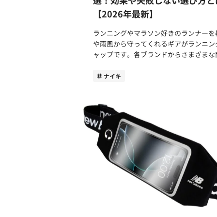
ジネスマンは移動から仕事先、プライベ
安心して使用できます。 耐久性が高く、防
【2026年最新】
まで幅広く対応できるため便利です。商
塵、防水機能を示すIP値は「IP55」。汗
選ぶ際は、アウトドア感が強すぎないカ
に耐えられる防水機能が備わっているた
ランニングやマラソン好きのランナーを
やデザイン、薄手のアイテムを選ぶと良
クティブなシーンで活躍します。片側約9.
や雨風から守ってくれるギアがランニン
しょう。 また、出張が多い方はコンパクト
の軽量設計で長時間の使用でも疲労感や
ャップです。各ブランドからさまざまな
に収納できるアイテムを選んでみてくだ
レスを軽減。イヤホン単体で最大7時間
が展開されているためアイテム選びに迷
い。マウンテンパーカーはシワになりに
電ケース併用で最大36時間使用可能なバ
も多いのではないでしょうか。 今回は最適
ナイキ
ためきれいな状態を維持しやすい点も大
テリー駆動の長さも魅力です。 また、ハイ
なアイテムが見つかる選び方のポイント
魅力です。 カジュアルでスタイリッシュな
ブリッド・マルチドライバーによってク
すすめ商品をご紹介します。デザイン性
印象を演出 近年のマウンテンパーカーは、
な音質を実現。低音・高音・ボーカルブ
能性、快適性の観点から商品を選別して
機能性はもちろんビジネスやタウンユー
トなど細かな設定ができるため好みのサ
す。ランニングキャップ選びの参考にし
も違和感なく溶け込むデザイン性が魅力
ドに調整できます。 販売価格は29,700円。
てください。 ランニングキャップはなぜ必
す。 ブラックやネイビーなど落ち着いたカ
他ブランドの同等スペック製品とほぼ同
要？快適性や安全性の向上のメリット ラン
ラーはオフィスビジネスとの相性が良く
金設定になっており、安くもなく高くも
ニングキャップの着用は、さまざまなメ
タイリッシュで爽やかな印象を与えられ
印象です。「測る」機能に満足するか否
トが期待できます。 最大のメリットは、日
す。スタイリッシュに着こなしたい方は
価格に対する満足度は分かれそうです。
差しから頭部を守れる点です。夏場など
のすっきりしたシルエットのアイテムを
Suunto Sparkを使用して感じたメリット 
しが強い時期は、頭部の温度が上昇しや
イスしましょう。 ダボっとさせずにシルエ
際にランニングや日常で使用して感じた
熱中症などのリスクが高まり危険です。
ットをきれいに保つことがマウンテンパ
レビューしていきます。 音質は骨伝導と比
ップを被ることで頭部の温度の上昇を防
ーを取り入れる絶対条件です。 ビジネスシ
較して非常にいい 最新の高音質コーデック
全にランニングを楽しめます。 また、雨天