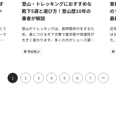
ビ
ットは、シリコンタイプと比べて防水性が低
が
はト
筆者は、機能性と同じくらいシューズのデザ
PC
す
登山・トレッキングにおすすめな
普
とで
れ）、Functional（機能性）、
パ
ーカ
い点や水の抵抗を受けやすい点です。競技性
ターしま
ほど
イン性にこだわっています。ペガサス42の
ェ
す。
Affordable（手頃な価格）をコンセプトに商
ス
い
靴下5選と選び方！登山歴10年の
の
す。
を重視したい方はシリコンタイプがおすすめ
れす
デザインは、筆者にとって文句なしの一足。
は
せん
品を展開。「楽しさに全力でコミットする」
性
筆者が解説
最
（コン
でしょう。また、通気性もメッシュタイプと
は
した
ランニングシューズらしくない、ストリート
ます。 アイテムごと
らの
をテーマに、既存のサングラスにはない心踊
す。 歩きやすさの肝となるソー
比べるとやや劣ってしまいます。 長所柔ら
挟
は明
寄りのデザインでスニーカーのような佇まい
ペ
され
るラインナップでランニングの新たな可能性
ー
どう
登山やトレッキングは、長時間歩行をするた
近
イク
かな着用感。伸縮性がありフィット感があ
所
をまとっています。 いくつかのカラバリが
ス
を広げています。 goodrに出会うまでの筆者
載
ーマ
め、身につけるギア次第で疲労度や快適性が
は
ご紹
る。短所シリコンより競技性は劣り、メッシ
やす
音を
あるなかで筆者は、普段履きとシームレスに
す
のラ
は有名アスリートモデルなど高価なサングラ
カ
大きく変わります。多くの方がシューズ選び
た
、耐
ュより通気性は劣るおすすめのスイマー快適
ポ
聴く
活躍するブラックをチョイス。ホワイトのブ
ト
るた
スを着用していました。しかし、筆者のよう
部
辿り
にこだわる反面、意外と無頓着になりやすい
さ
良い
性を重視。長時間使用する。 2WAY（テキス
を
た。
ランドロゴがシンプルながら存在感を出して
可能です。 
な市民ランナーは果たして、アスリートばり
と
来の
アイテムが靴下です。 登山後のマメや爪の
して
サロモン
タイル+シリコン）キャップ：快適性と競技
こ
さす
くれており、心を惹きつけます。 ペガサス
求
気
の高価なサングラスは必要でしょうか。 ゴ
れ
感じ
内出血で悩まれている方はシューズだけでは
度
設計
性の両立 テキスタイルとシリコンキャップ
5
常で
42の高いデザイン性は、ストリート系から
グにな
リゴリのスポーツモデルではなく、もっとカ
り
し
なく、靴下で改善するかもしれません。登山
ズ
ク
を組み合わせた2WAYタイプのアイテムも近
るイ
きれいめカジュアルまであらゆるシーンで活
ネス
紹介
ジュアルなギアでおしゃれにランニングを楽
い。 スニーカーサンダルの選び
歴10年以上の筆者は、靴下にこだわりを持
イ
も優
年人気になっています。 内側に伸縮性のあ
で
躍するでしょう。 重量は27cm（ワイドサイ
を
しみたい。goodrはそんなランナーのニーズ
気ブラ
的に
つことで足のトラブル減少や快適性の向上な
ド
るテキスタイルを配置し、外側にはシリコン
浮
ット
ズ）で実測288g 重量は、ワイドタイプ
の
1
2
3
4
5
6
7
に応え、世界50カ国で100万本の累計売り上
ル
ホホ
ど多くのメリットがありました。 この記事
ンド
重宝
素材をラミネート。両素材の特性を活かし
が
、音
27cmで実測288gでした。 近年のランニン
認ください
販な
げを記録するなど注目のブランドに成長しま
ま
の選
では、登山やトレッキングにおすすめの靴下
た
ム
た、いいとこ取りのキャップです。テキスタ
覚を
ドコ
グシューズは軽量化が進んでいるため他モデ
で選ぶ
って
した。 goodrの特徴をレビュー。実際に着用
方の
介し
と選び方についてご紹介します。安全性や快
外
い。
イルならではの伸縮性で柔らかで快適な着用
よ
軽減
ルと比較すると、やや重い印象。軽量化され
選
額部
して感じた4つのポイント 「低価格帯でデザ
で使
適性を高めたい方はぜひ参考にしてみてくだ
で幅
を取
感を実現。シリコン素材により水の抵抗を抑
保つ プルブイを使用すると下半
たレーシングモデルをお探しの方にはおすす
た
。商
インを重視して楽しさに全力でコミット」。
ユ
して
さい。 登山・トレッキング向けの靴下を選
は
ブラ
え、泳ぎやすさにも配慮してくれます。 快
力
調整
めできません。 スピードではなく、クッシ
びましょう。
、購
そう聞くと機能性に不安を感じる方も多いは
染む
ぶべき理由と特徴とは 登山やトレッキング
シ
適性と競技性のどちらも重視したい方におす
腰
よほ
ョン性や安定性を追求したトレーニング向け
テ
比較
ずです。goodrの機能性について実際に着用
す。 スニーカーライクな見た目
に特化した靴下の特徴や強みについてご紹介
徴
I
すめ。唯一の弱点はメッシュ素材に比べると
が