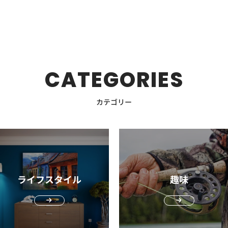
漏れ
のシューズという位置付けなのでしょう。実
ど
して感じたことをご紹介します。 1．軽量で
コ
考え
します。 クッション性・衝撃吸収性で脚へ
でぜひ
通気性が少ない点ではないです。 長所テキ
ブ
際に走って感じたことを後述しますが、走っ
す
ーや
着けていることを忘れるほどの快適さ まず
最
、機
の負担を軽減 山道は、コンクリートなどの
サイ
（コ
スタイルとシリコンのいいとこ取り短所高価
田
って
た感じは重量ほど重さを感じませんでした。
以
で
手に持った時の軽さに驚きました。筆者が購
は
ご紹
舗装路と比べると脚への負担が体重の数倍に
O
年培
になりがち。通気性は劣る。おすすめのスイ
ラ
当然一般的なスニーカーよりは軽いため、普
小
入したOGシリーズのモデルで実測22gでし
幅
なります。クッション性や衝撃吸収性に優れ
てい
りや
マー快適性と競技性のどちらも重視したい
せ
段履きでの使用を考えている方には問題ない
ち
た。 この重量は、大手スポーツサングラス
が
た靴下で脚や全身の負担を軽減させましょ
スを
大人スイマーのおすすめのスイミングキャッ
を保つ
はあ
重量です。 サイズ感は他ブランドのランニ
も
かつ
ブランドの最軽量モデルと同等の重さです。
利
ト感
う。 「クッション性のある登山靴を履いて
ーズ
ィザ
プ5選 おすすめのスイムキャップを5つご紹
て
ングシューズと同様でOK 従来のNIKEシュー
た
CATEGORIES
浅め
実際に着用してみるとさらに軽さを感じ、耳
をより
いるから靴下は何でも大丈夫」と考えている
りま
水機
介します。すべての素材から選んでいますの
保
3
ズは細身のアイテムが多かったため窮屈なイ
めします。
コー
や鼻に対する負荷を感じず着けていることを
らK
るた
方は、ぜひ登山用の靴下を試してみてくださ
り
機能
で商品選びの参考にしてみてください。
近づきます
く感
メージで敬遠していた方も多いのではないで
2wa
用感
忘れるほど快適な着け心地でした。 かつて
すめ アウトドアなどアクティブ
した
い。着地時の衝撃が全く異なり、登山やトレ
ー
して
Speedo：メッシュキャップ SD99C60 水泳
泳ぎの
なく
しょうか。しかし、今作は足先が幅広設計に
イ
カテゴリー
は1オンス（約28g）以下のサングラスを作
の
レス
ッキング後の疲労感を大きく軽減できるでし
し
しょ
業界の王道ブランドとして多くのスイマーに
フ
なっており、窮屈な印象を持たず心地よいフ
ダ
デザ
るのは不可能と言われた時代もありました。
ノ
体力
ょう。 フィット感や耐久性が高く足のトラ
ン
選ばれているSpeedoから定番のメッシュキ
ル
あり
ィット感で快適な着用感でした。 日常使い
れます。 通勤や
のキ
時代の流れとともにランニングギアも進化し
K
ブルを予防 登山やトレッキング用の靴下
へ
し、
ャップをご紹介します。 当アイテムは、こ
ではも
ィッ
のシューズの0.5cm〜1cm大きめ、他ブラン
使
わせ
ておりその恩恵を受けない手はありません。
発
は、安全に山歩きをするための工夫が施され
一度
を抑
れからスイミングを始める方からベテランス
い
ドのランニングシューズと同等のサイズ感で
ブ
ャッ
2．ズレない、滑らないのでランニングにお
開
ポー
ています。 人間の足の形に合わせた編み方
履き
はぜ
イマーまで幅広い層におすすめの定番モデル
う
問題なさそうです。ワイドサイズであれば日
ため便利
を楽
すすめ goodrのサングラスは「ズレない、滑
「
やパーツの形状が設計された立体構造は、靴
で洗練
です。フィット感に優れた設計になっていな
し
によ
常使いと同じサイズがおすすめです。 筆者
も
らない」と謳われていますが、実際はどうな
商品
用
下のわずかなズレやたるみを防止。長時間の
過
がら締めつけ感が少なく、長時間のスイミン
に近づき
ライフスタイル
趣味
は、日常のシューズが26.5や27cm、ランニ
が
、わ
のでしょうか。 goodrを着用して実際にラン
保
ま
歩行でできやすいマメや痛みを未然に防いで
は
支持
グでも快適に着用できます。 また、軽量で
命
トレ
ングシューズは27cmを着用しています。ペ
をぜ
が大
ニングをしてみると本当にズレないことがわ
し
する
くれます。 また、登山用の靴下は足先や踵
練
D
速乾性にも優れているため実用的で使い勝手
れ
する
ガサス42は、26.5ワイドがややきつく、
収
かりました。頭にしっかりフィットするので
の
しめ
部分など力が入りやすい部分に耐久性の高い
相性抜群
ネス
のいいスイムキャップです。子どもから大人
み
距離
27cmワイドでややゆとりがありました。 日
選ぶ ビジネスバッグの多くは、P
ラン中にサングラスが滑ったり、揺れたりす
な
生地を配置しています。筆者自身も登山用の
ビ
までさまざまなサイズ感を展開している点
時
が大
常使いでの兼用を考えているので、ややゆと
（
ることがありませんでした。 goodrには、ズ
るでしょう