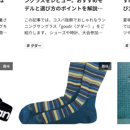
ート
く、髪へのダメージが気になる方におすすめ
の
ロジーです。着地時の衝撃を吸収し、エネル
抗
デルと選び方のポイントを解説
び
品を
です。一方、伸縮性は少なく着脱にストレス
身
や雨
ギーを素早く反発力に変えてくれます。 前
ノ
【2026最新】
ラー
がかかる点や通気性のなさから蒸れやすい点
みてくだ
めア
作は分離して搭載されていたAIR ZOOMが初
バ
暑さ
この記事では、コスパ抜群でおしゃれなラン
夏
いで
がデメリットに挙げられます。また、締め付
レの
7g
めてフルレングスに対応されました。どこで
を
グキ
ニングサングラス「goodr（グダー）」をご
で
け感があるため窮屈に感じるスイマーもいる
イ
スト
着地してもAIR ZOOMの恩恵を受けられ、エ
ックス
商品
紹介します。 シューズや時計、大会参加費
ツ
さ
でしょう。 長所水の抵抗を受けにくい。防
れ
、充
ネルギーリターンが約15%アップ。前作に
ー
う方
など価格が高騰しており、頭を抱えているラ
元
くい
水性が高く髪が濡れにくい。短所着脱にスト
用で
ッ
比べて反発性が向上しています。 トゥボッ
ジ
ンナーも多いことでしょう。「なるべく価格
時
グダー
きな
レス。蒸れやすい。おすすめのスイマー競技
う
クスが幅広くフィット感と安定感がアップデ
カ
やお
を抑えつつ、機能性にも優れたアイテムを選
し
性を重視。髪へのダメージを減らしたい。
内
リア
ート 従来のNIKEシューズは、横幅が狭いア
ッグ
、機
びたい」。 そんな方におすすめしたいの
ス
テキスタイル（トリコット）キャップ：快適
う
ース
イテムが多く、窮屈に感じていたランナーも
った
いま
が、ランニングに「fun（楽しむ）」と
ッ
趣味
趣味
スで
性と伸縮性重視 テキスタイルキャップは、
し
ウン
多いはずです。しかし、ペガサス42は、幅
フ
てみ
「play（遊び）」を提供するgoodrのサング
ます。 この記事では
で
水着にも使われる伸縮性の高いナイロンやポ
り
広のトゥボックス（足先のスペース）を採用
や防
ラスです。今回はgoodrの特徴や使用感のレ
を
リウレタンなどの布地で作られたアイテムで
す。 また、泳ぐ動作の一連の流
じ料
することで窮屈さを解消しました。 幅広や
優
ビューをお届けします。 またおすすめのア
て
、ス
す。メッシュとシリコンをミックスさせたよ
左
ない
足の甲が高い日本人の足にもフィット。しっ
こ
リッ
イテムもご紹介していますので、goodrのサ
未
ま
うな特徴があります。 メッシュタイプより
大
かで
かりと地面と接地できるため安定感のある走
す
ングラス選びで悩んでいる方はぜひ参考にし
ひチ
細め
も柔らかな肌触りで優しく包み込むようなフ
挟
りをサポートしてくれます。 デザイン性・
外
日差
てください。 goodr（グダー）とは？新たな
サ
チョ
ィット感が特徴です。締め付け感が少なく、
最
実
重量・サイズ感は？普段履きとしても活躍す
るでしょう
すく
価値を提供するサングラスブランド goodr
たシューズ 
長時間の着用でもストレスが少なく快適に使
ムへ
点を
るシューズ ペガサス42のデザイン性や重
さ
キャ
は、2015年にアメリカ・ロサンゼルスで誕
ー
ーカ
用できます。伸縮素材で着脱もスムーズにで
本
量、サイズ感についてレビューします。 ス
き
ぎ安
生したスポーツサングラス専門のブランドで
の
きる点もおすすめのポイントです。 デメリ
プ
ニーカーのような映えるおしゃれなデザイン
た
す。 Fun（楽しさ）、Fashionable（おしゃ
す。 一般的なスニーカーサンダ