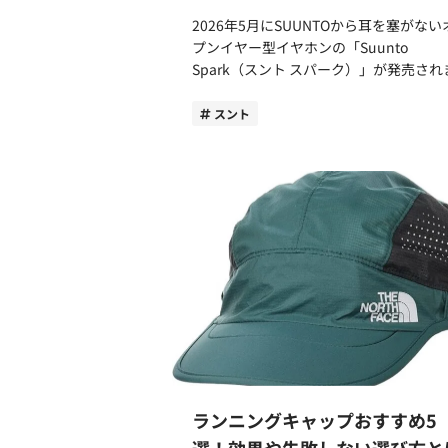
の蒸れを改善させてくれます。 また、マウ
2026年5月にSUUNTOから耳を塞がない
ンテンパーカーは耐久性が高いため物持
プンイヤー型イヤホンの「Suunto
良く、結果的にコスパがいいアイテムに
Spark（スント スパーク）」が発売され
ています。 軽量で通勤や移動時のストレス
た。 ブランド初のオープンイヤー型イヤホ
を軽減 通勤や移動時の身体への負担を軽減
ンは、SUUNTOらしく「聴く」だけでは
スント
するためにマウンテンパーカーを取り入
「測る」機能を搭載。アクティビティを
みてはいかがでしょうか。 マウンテンパー
快適で解像度高くサポートしてくれます
カーは、登山など長時間のアクティビテ
この記事では、ランナー目線でSuunto
も身体への負担が少ない設計になってい
Sparkの使用感や良かった点、気になっ
す。ビジネスコートと比較して軽く、通
をレビューしていきます。結論を先に述
や伸縮性に優れているので着用時のスト
と、記録やタイムを狙うためのギアでは
を軽減してくれます。 商品を選ぶ際は通気
く、日々のジョギングや健康増進のため
性や伸縮性をチェックしてみてください
る方との相性抜群のアイテムでした。 ラン
クティブに動くビジネスマンとの相性が
ニング以外の日常やビジネスシーンでも
上がるでしょう。 オンオフで活躍するデザ
るおもしろい機能もついていたので、ぜ
インと持ち運びしやすく出張でも便利 マウ
考にしてみてください。 Suunto Sparkの基
ンテンパーカーの汎用性の高さも大きな
本スペックとは Suunto Sparkは、耳を塞が
ットになるでしょう。ビジネスシーンだ
ないオープンイヤー型のイヤホンで空気
はなく普段使いとしても使用できるため
ランニングキャップおすすめ5
式を採用しています。耳を塞がないため
あれば重宝できます。 特に、出張の多いビ
の音を察知でき、日常やアクティブシー
選！効果や失敗しない選び方と