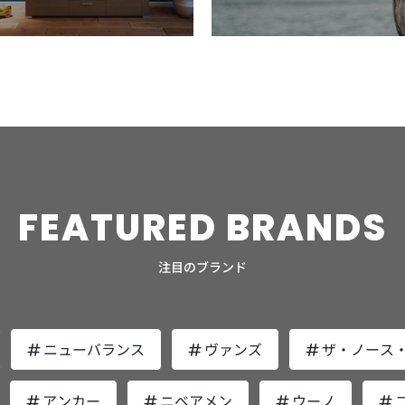
、速
靴下を着用する前はよく足先に穴が空いてい
る
応。
や、カラバリが豊富な点でもおすすめのアイ
しを
りのある27cmワイドを購入。履き口やシュ
います。 PCス
でな
レを防止するために特殊な滑り止め加工が施
HO
びま
ましたが、登山用の靴下ではほとんどみられ
す。 シューレース（靴紐）の結
ター
テムになります。 Speedoのブランドロゴが
イおす
ーズ全体を包み込むようなフィット感がある
を
スク
されています。激しい運動でもズレずにスト
フ
なくなりました。 アーチサポート機能で疲
要ない
した
前面に入ったおしゃれなデザイン性も人気の
の
い点
のでランニング時もストレスがありません。
収
ら、
レスフリーな着け心地を約束するため、アク
は
労軽減 足裏の土踏まず部分を下から押し上
ー
性よ
ポイント。ぜひ王道ブランドの定番アイテム
選
実際に足を入れたファーストインプレッショ
れ
上や
ティブ派の男性におすすめしたいアイテムで
テムを
ホル
げるアーチサポート機能が搭載されている点
ス
重宝
をチェックしてみてください。 おすすめの
い。 Speedo（スピード）：プル
ン 続いて実際に足を入れて感じたことをご
に
す。 3．レンズは偏光・UV400で乱反射光や
ある
スを
も、登山用靴下の大きな特徴です。 長時間
感の
スイマー初心者から上級者まで。実用的で安
ラ
。実
紹介します。 履き口のホールド感が抜群 筆
してくだ
。頭
紫外線をブロック サングラス本来の機能と
NO
の歩行は、疲労により土踏まず部分（アー
伸
お気
価なアイテムを探しているおすすめのポイン
れ
す。
者は、足を入れた時のフィット感、ホールド
納
率的
して、光や紫外線をどの程度ブロックできる
ュ
摩擦
チ）が下がってきてしまいます。アーチが下
ほ
カジ
ト軽量で通気性やフィット感、速乾性に優れ
にお
に感
感でシューズとの相性をおおよそ計れます。
う
ま
かは重要な指標です。 goodrの製品は偏光レ
撃
ん。
がると、クッション性や推進力が失われ、痛
なメ
ている arena: arena Icons（アリーナアイコ
い
のた
ペガサス42に足入れをした際に包み込まれ
で
高け
ンズを採用しており、不快な反射光をカッ
れます。 THE N
レス
みや疲労、安定性の欠如の原因になります。
サ
ータジ
ンズ）シリコンキャップ Speedoと共に水泳
使
タで
るようなフィット感があり「このシューズは
理
た
ト。日差しが眩しい日中でも光を気にせず集
れ
ょ
登山やトレッキングの後半や終わった後に疲
筆
業界を牽引するarenaからさまざまなデザイ
に比
FEATURED
BRANDS
使える」と確信しました。 近年は軽量化が
け
中してランニングを楽しめます。 また、
多
労を感じている方は、アーチサポート機能が
2
する
ンが施されたアリーナアイコンズのシリコン
計
待し
正義とされており履き口がペラペラのアイテ
ノ
goodr製品はUV400で設計されています。
の
搭載された靴下を試してみてください。 吸
26
マウン
キャップをご紹介します。 アリーナアイコ
る
よう
ムも多く、ホールド感に筆者は不満を覚えて
選 ノースフェイスのおすすめビジネスバッ
れの
UV400は、約99パーセントの紫外線をカッ
ます。 メンズ向けス
いて
汗速乾性で快適な山歩きを実現 山歩きは、
の
スマ
ンズとは、ブランドのアーカイブデザインを
立つでしょ
注目のブランド
のギ
いました。しかし、ペガサス42の履き口
グ
めで
トできるとされており、他のブランドと同等
すめ5選 人気ブラ
雨や水たまり、汗などで靴下まで濡れやすい
c
現代風にアップデートしたコレクションで
し
ょ
は、柔らかながらしっかりとした厚さの生地
グ
の紫外線カット率になります。 目が紫外線
め
環境にあります。水分や湿気が靴下内に溜ま
若
。
す。スポーツとファッションの融合をテーマ
させまし
を配置。足首がしっかり固定されているた
でぜ
れて
を浴びると活性酸素と呼ばれる疲労物質が分
ます。 KEEN：NEW
いま
ると皮膚の強度が下がり、マメや靴擦れの原
べば
EX
に機能性はそのままにデザイン性にも注力し
や
め、安定性をサポートします。 また、シュ
Da
持っ
泌されます。精神的にも肉体的にも疲労を感
H2 スニーカーサンダルといえば、KEENの
因になるため注意が必要です。 筆者も以
よ
な着
たアイテムを展開しています。 当アイテム
ら上級
ニューバランス
ヴァンズ
ザ・ノース
は基
ータンはガゼットタン構造（シューズと一体
ェ
方法
じるため、ランナーは高い水準で紫外線から
NE
くい
前、速乾性の低い靴下で登山した際に、冷え
て
れて
もスイムキャップとしての機能性が充実。伸
ナ）：
化）を採用。走行中のズレ防止やフィット感
Sh
確認
守ってくれるサングラスを身に着けましょ
多い
しや
とマメで苦い思い出になった経験がありま
ズを
回る
縮性のあるシリコン素材で快適性とフィット
ん
みま
の向上に役立ちます。従来のモデルに比べて
リーズです
う。 4．おしゃれで普段使いでも違和感のな
る
アンカー
ニベアメン
ウーノ
な点
す。それ以来、吸汗速乾性のある靴下を着用
躍