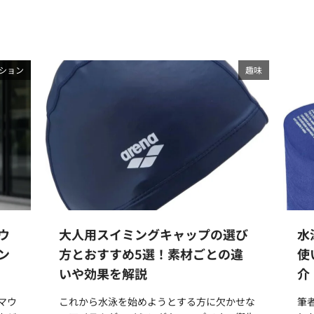
ション
趣味
ウ
大人用スイミングキャップの選び
水
ン
方とおすすめ5選！素材ごとの違
使
いや効果を解説
介
マウ
これから水泳を始めようとする方に欠かせな
筆