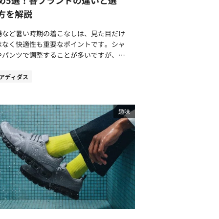
練習でプルブイを使い込みました。 上半
がある方も多いかもしれません。しかし、
方を解説
や息継ぎの練習にプルブイをぜひ活用して
ースフェイスからリリースされたビジネス
さい。 体幹への意識が根付いてブ
ッグは、主張しすぎず落ち着いたデザイン
場など暑い時期の着こなしは、見た目だけ
ない正しいフォームが身に付く プルブ
採用。アウトドアブランド“らしくない”ル
はなく快適性も重要なポイントです。シャ
は基本的に股下に挟んで使用しますが、慣
になっています。 日常やビジネスシ
やパンツで調整することが多いですが、足
ないうちは外れやすく、なかなか上手く使
ンのどちらにも馴染むデザインで、休日の
も快適性に大きな影響を与えます。 暑い
きないかもしれません。 使用していく
ム通いや小旅行にもおすすめです。特に、
期を快適に過ごすためにぜひ取り入れてほ
アディダス
ちに、プルブイを落とさないように自然と
ジュアルなスタイルを好む男性にハマるバ
いアイテムが、スニーカーサンダルです。
もも（内転筋）に意識がいき、力が入るよ
ではないでしょうか。 アウトドアで培
ニーカーでもなくサンダルでもないシルエ
になります。内転筋を意識することで連動
耐久性や防水性でコスパがいい ノース
トと機能性で近年多くの男性に選ばれてい
趣味
て腹筋や背筋（体幹）に力が入るようにな
ェイス“ならでは”の魅力といえば、耐久性
、スニーカーサンダル
、ブレない泳ぎが自然と身についてきま
水性ではないでしょうか。 摩擦強度に
選ぶポイントやおすすめのアイテムについ
れで身体が
れたコーデュラナイロン素材など耐久性に
ご紹介します。「サンダル以上スニーカー
右に傾きますが、下半身が蛇行することで
だわったアイテムが多数展開されていま
満」で夏の時期にぴったりなシューズをぜ
きな抵抗となってしまいます。プルブイを
。また、防水性に優れているため、出張や
ェックしてみてください。 スニーカー
んで下半身に1本の軸を作ることで蛇行を
回りの営業が多い方でも安心して使用でき
ンダルとは？歩きやすさと通気性を両立し
小限にすれば、ブレの少ない正しいフォー
。 タフな作りで天候などに左右
スニーカーサンダルとは、スニ
の近道となるでしょう。 プルブイの基
れることなく、長期的に使用できる点も大
カーの「歩きやすさや安定性」とサンダル
的な使い方とは？基本をマスターしよう
な魅力です。買い替えの頻度を抑えられる
「通気性や清涼感」を融合したシューズで
ルブイの間違った使い方をしていると効果
めコスパのいいアイテムとなっています。
ルは、アッ