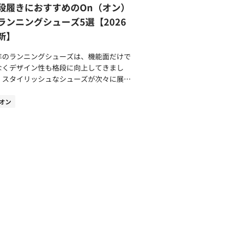
半減してしまいます。基本の使い方をマス
収納など機能的なポケット構成 ノースフ
段履きにおすすめのOn（オン）
ー部分にサンダルのようなメッシュ素材や
しょう。 太ももの付け根で力を入
イスのアイテムは、見た目や耐久性だけで
トラップを採用。開放的なデザインで通気
ランニングシューズ5選【2026
ぎずに優しくホールドする プルブイ
なく、バッグとしての機能性にも優れてい
を確保し、蒸れの防止や爽快感を得られま
新】
、太もものできるだけ付け根に近い股下で
に細かく収納できるス
ルは、スニ
みましょう。位置が低すぎたり膝に近い場
ースが設けられており、パソコンや書類、
カーのようなクッション性と安定性を搭
年のランニングシューズは、機能面だけで
で挟んだりすると、泳いでいる途中で外れ
マホなどを整理しやすい設計になっていま
。長時間の歩行でもストレスなく、スニー
なくデザイン性も格段に向上してきまし
くなってしまいます。 注意してほしい
。アイテムによっては、PC専用コンパー
ーのような歩き心地を感じられます。 踵
。スタイリッシュなシューズが次々に展開
イントは力みすぎないことです。プルブイ
メントが搭載されており安全な持ち運びが
は、安定性やフィット感を重視した固定型
れ、普段履き用のファッションアイテムと
落とさないように余計な力が入ると全身が
見た目だけではなく、実用性を
着脱しやすいストラップ型に大きく分けら
も取り入れられています。 おしゃれ感
オン
わばり、かえって沈みやすくなります。
める男性にもおすすめできるビジネスバッ
ます。サンダルとスニーカーのいいとこ取
が高い方のあいだで注目されているシュー
〜6割程度の力で内ももにほどよく力が入
っています。 ノースフェイスのビジ
のスニーカーサンダルをぜひお試しくださ
が、On（オン）です。Onは、2010年にス
メージで使用してください。 自然な力
バッグの選び方のポイントとは バッグ
方とは？人
スで誕生した比較的新しいスポーツブラン
安定して挟めると骨盤が安定し、下半身が
選ぶ際のポイントをご紹介します。ご自身
ンドの違いを調査 スニーカーサンダ
ながら多くの方に選ばれています。 ブラ
きやすくなります。まずは、けのびをしな
使用したいシーンをイメージしながらご確
は各ブランドの特徴が大きく反映されてい
独自のCloudTec®やミニマムで洗練され
ら、プルブイが体を自然に支えてくれる感
。 携帯したい荷物を考えて容量
す。最適なアイテムに辿り着くように選び
デザインが大ヒット。ランニングシーン以
つかんでみてください。 腰が反らない
！定番は20〜25L ビジネスバッグを
ポイントをまとめています。 普段履き
でも、休日スタイルからビジネスシーンま
う丹田に力を意識してストリームラインを
ぶうえで最も重要な点は容量です。携帯し
うならNIKEやadidasがおすすめ タウン
広く愛用されています。 この記事で
身に強い浮
い荷物を考えて最適な容量のアイテムを選
ースでの使用をお考えの方は、街歩きに馴
、普段履きにおすすめのOnのランニング
が加わります。初心者の方は浮力に負けて
 一般的には、20〜25Lのアイ
デザインのNIKEやadidasがおすすめで
ューズをご紹介します。Onシューズの特
が反ってしまい、腰痛やストリームライン
ムが定番のサイズ感です。仕事後にジムな
で、日常の
やおすすめのアイテムを解説していますの
保てない原因になってしまいます。 プル