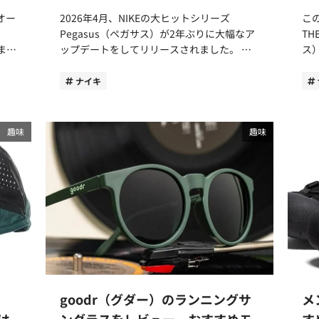
魅力です。髪への引っかかりが少なく余計な
る
オー
2026年4月、NIKEの大ヒットシリーズ
こ
ちが
ストレスがかからないため水泳初心者にもお
身
Pegasus（ペガサス）が2年ぶりに大幅なア
TH
なっ
すすめです。 通気性にも優れており、長時
リ
まし
ップデートをしてリリースされました。 こ
ス）
間のスイムでも蒸れにくいメリットもありま
多い
の記事では、筆者が実際にペガサス42を着
ネ
す。一方で、防水性が低いためプールの塩素
ア
なく
用して感じたことをレビューしています。良
は
ナイキ
れて
を含んだ水がダイレクトに入り込み、髪の傷
に
より
かった点だけではなく、イマイチに感じたこ
の
みやパサつきの原因にもなります。 長所軽
ト
。
とも忖度なしにご紹介します。 完成度の高
か
ィで
量で通気性や伸縮性が高い短所髪への影響が
半
いNIKEのアイコニックモデル最新作「ペガ
め
趣味
趣味
ま
大きいおすすめのスイマー安価な物で始めた
て
た点
サスシリーズ」。普段履きからレース本番ま
です。 ノースフェイ
気性
い。通気性や軽量を重視。 シリコンタイ
ブ
べる
で幅広く活躍できる万能シューズをぜひチェ
は
レス
プ：髪が濡れず競技性重視 シリコン素材で
ム
な
ックしてみてください。 NIKE Pegasus42は
り
できたスイムキャップは、表面が滑らかで頭
まり
に走
どこが変わった？大きな変更点とは 1982年
す
。ア
にぴったり密着しやすいアイテムです。競泳
や
に初代ペガサスが発売されて約45年。NIKE
選
より
選手などトップスイマーに選ばれているタイ
ブ
使え
史上最も長く愛されているシリーズ最新作の
紹
プになります。 シリコンタイプの最大の特
キ
ひ参
大きな変更点をご紹介します。 AIR ZOOMを
い。 ノースフェイスのビジネス
徴は、水の抵抗を受けにくい点です。競技性
を
フルレングスに搭載で衝撃吸収性・反発性ア
気の理由 ノース
メリ
が高く、大会やトレーニングでタイムを縮め
半
ップ 最大の特徴は、踵からつま先までフル
が
けで
たい方におすすめのアイテムになります。
す。 筆者は息継ぎの際にバラン
伝導
レングスに搭載されたAIR ZOOMユニットで
ン
1着
防水機能があり、髪がほとんど濡れない点も
下
goodr（グダー）のランニングサ
メ
周囲
はないでしょうか。 AIR ZOOMとは、圧縮し
シームレ
特徴です。プールの塩素の影響を受けにく
に
ンで
た空気をソールに入れるNIKE独自のテクノ
ッ
は
ングラスをレビュー。おすすめモ
す