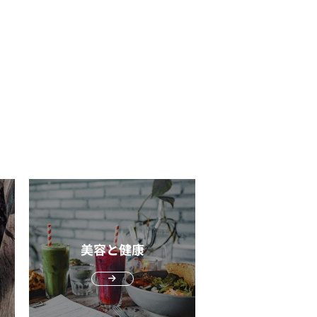
別の荷物が必要な方は30L程度の容量がお
ーディネートに合わせやすく、普段使いに
ご覧ください。 Onシューズの特徴と
イを使用する際は、腰が反らないように丹
すめ。出張での使用や荷物の多い方は30L
適です。おしゃれでシンプルなデザイン
ズ感！ソールが空洞のCloudTec®とは
（臍下）に力を入れて一直線のストリーム
上のバッグを選んでみてください。 大は
、カジュアルからきれいめなスタイルまで
nシューズの特徴となぜ普段履きに選ばれ
インを意識しましょう。プルブイの浮力任
を兼ねるといいますが、大きいバッグは持
広いシーンで活躍できるでしょう。 着脱
るのかを解説していきます。 ゴムホー
にせずに体幹を意識してストリームライン
運びのストレスを感じやすく、スマートさ
スムーズなアイテムを選ぶとデザイン性に
輪切りにしたようなCloudTec® Onシュ
ことが基本です。 お腹を軽く凹ませ
失われやすいです。収納したい荷物にあっ
便性も加わり、スニーカーサンダルの魅力
の最大の特徴は、CloudTec®ソールにあ
背筋を水面にまっすぐ近づけるイメージを
最小限の容量のバッグを選ぶことをおすす
引き出せます。 アウトドアで使うな
す。CloudTec®とは、ゴムホースを輪切
つことで反り腰を防ぎ、正しいフォームに
 使用したいシーンで選ぶ！
EENやHOKA、THE NORTH FACEがおす
にしたような中が空洞のソールです。 ソ
。 プルブイだけではなく普段の
y3wayタイプがおすすめ 2way、3wayタ
なシーンで
ルを空洞にすることで着地時の衝撃を吸収
感覚につなげる プルブイは、正しい
プのバッグは、リュックやトート、ショル
使用をお考えの方には、KEENやHOKA、
、雲の上にいるような柔らかなクッショニ
ォームを身につけるための補助具です。プ
ーバッグなどシーンに応じて形状を変えら
ースフェイスのアイテムがおすすめです。
グを実現。普段使いとしても足や膝、関節
ブイで泳いで満足する方も多いですがそれ
移動時は、両手をフリーに
EENやHOKAは、よりオフロードで真価を
の負担が軽減されるためおすすめです。
ったいないです。 プルブイで数本泳
えるリュックタイプ。取引先との面会では
揮し「保護力・安全性」重視の商品を展
履いたら忘れられないCloudTec®独特の
だ後は、プルブイなしで泳いでみましょ
リーフケースなど自由に形状を変えられる
。ノースフェイスはややライト層向けで
心地をぜひご体感ください。 ミニマム
。脳や筋肉が正しいフォームの感覚を記憶
です。 普段使い用のバッグとして
軽量化・快適性・デザイン性」を重視した
されたデザイン Onシューズの主張し
ており、プルブイなしでも理想のフォーム
お考えの方には特におすすめです。汎用性
を多くリリースしています。 つま先を
ぎることのないミニマムなデザインが筆者
ます。 直後は、焦って足を一生懸
美容と健康
高くシーンを選ばない2way、3wayバッグ
護するトゥガードや高いグリップ力を搭載
お気に入り。無駄を排除しシンプルかつ洗
動かしてしまいがちですが、丹田に力を入
ひチェックしてみてください。 PC専用
たモデルは安全性に優れ、岩場や水回りで
されたデザインのシューズは普段使いとの
て体感を保つイメージで優しくキックして
納スペースの有無と収納したいアイテムで
使用にもおすすめです。キャンプやフェス
です。 休日のラフなスタイルから
てください。理想のフォームに近づくには
Cスリーブ
どのライトなアウトドアシーンで活躍でき
ジネスシーンまでシームレスに履きこなせ
間がかかりますが焦らずにプルブイありな
パソコン専用収納ポケット）が搭載されて
。 旅行など長時間の歩行なら