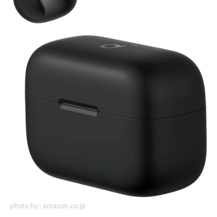
photo by :
amazon.co.jp