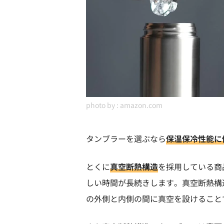
photo by :
amazon.com
タンブラーを選ぶなら
保温保冷性能に
とくに
真空断熱構造
を採用している商
しい時間が長続きします。真空断熱構
の外側と内側の間に真空を設けること