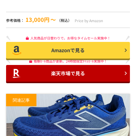
13,000円
〜
参考価格：
（税込）
Price by Amazon
人気商品が日替わりで。お得なタイムセール実施中！
Amazonで見る
毎朝ｾｰﾙ商品が更新。24時間限定ﾀｲﾑｾｰﾙ実施中！
楽天市場で見る