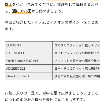
以上
を心がけてみてください。無理をして毎日走るより
も、
週に3〜5回
から始めましょう。
今回ご紹介したアイテムとイチオシのポイントをまとめ
ます。
CLIFTON 9
フカフカのクッション性とデザイン
GTー2000 13
メイドインジャパンの機能性と安定
Fresh Foam X 1080 v14
フワフワした柔らかな履き心地とク
ADIZERO SL2
日本人向けのフィット感と抜群のサ
Cloudmonster 2
独自の衝撃吸収性と唯一無二の機能
お気に入りの一足で、街中を駆け抜けましょう。きっと
いつもの街並みが違った景色に見えるはずです。