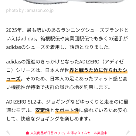
photo by :
amazon.co.jp
2025年、最も勢いのあるランニングシューズブランドと
いえばadidas。箱根駅伝や実業団駅伝でも多くの選手が
adidasのシューズを着用し、話題となりました。
adidasの躍進のきっかけとなったADIZERO（アディゼ
ロ）シリーズは、日本人が世
界と戦うために作られたシ
ューズ
。そのため、日本人の足にあったフィット感と高
い機能性が特徴で抜群の履き心地を約束します。
ADIZERO SL2は、ジョギングなどゆっくりと走るのに最
適なモデル。
安定性
と
サポート性
に優れているため安心
して、快適なジョギングを楽しめます。
人気商品が日替わりで。お得なタイムセール実施中！