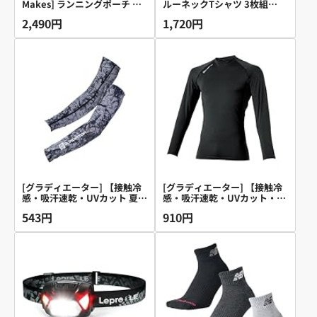
Makes] ランニングポーチ 正
ルーネックTシャツ 3枚組
規品 日本ブランド 揺れない
Sportsソックスセット ホワイ
2,490円
1,720円
軽量 ペットボトル スマホ ラ
ト/ネイビー/ダークグレー L
ンエアー (ブラック)
[グラディエーター] 【接触冷
[グラディエーター] 【接触冷
感・吸汗速乾・UVカット 夏
感・吸汗速乾・UVカット・消
用】 作業用 G-816ドライパワ
臭 夏用】コンプレッションウ
543円
910円
ーサポートアームカバー マー
ェア 作業用 G-818ドライパワ
ブ LL
ーサポート長袖 ブラック L