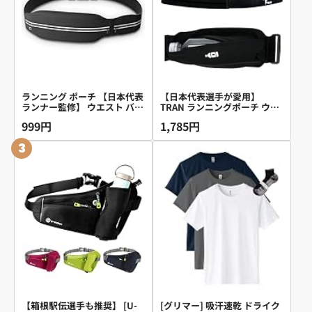
ランニング ポーチ 【日本代表
【日本代表選手が愛用】
ランナー監修】 ウエスト バッ
TRAN ランニングポーチ ウエ
グ 揺れない 軽量 大容量 伸縮
ストポーチ スマホポーチ
999円
1,785円
スマホ ボディバッグ ユニセッ
C2（ペットボトルポーチファ
クス ジョギング ウォーキング
スナーなし）2026年改良モデ
3
(2つ口, ブラック)
ル
【箱根駅伝選手も推奨】 [U-
[グリマー] 吸汗速乾 ドライク