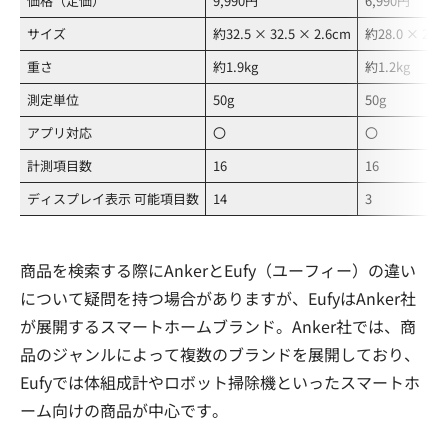
価格（定価）
9,990円
6,990円
サイズ
約32.5 × 32.5 × 2.6cm
約28.0 × 28.0
重さ
約1.9kg
約1.2kg
測定単位
50g
50g
アプリ対応
〇
〇
計測項目数
16
16
ディスプレイ表示 可能項目数
14
3
商品を検索する際にAnkerとEufy（ユーフィー）の違い
について疑問を持つ場合がありますが、EufyはAnker社
が展開するスマートホームブランド。Anker社では、商
品のジャンルによって複数のブランドを展開しており、
Eufyでは体組成計やロボット掃除機といったスマートホ
ーム向けの商品が中心です。