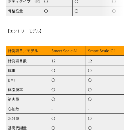
ボディタイプ ※1
〇
〇
〇
骨格筋量
〇
〇
〇
【エントリーモデル】
計測項目／モデル
Smart Scale A1
Smart Scale Ｃ1
計測項目数
12
12
体重
〇
〇
BMI
〇
〇
体脂肪率
〇
〇
筋肉量
〇
〇
心拍数
‐
‐
水分量
〇
〇
基礎代謝量
〇
〇