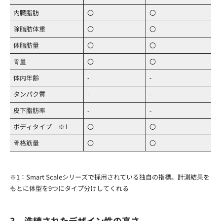
内臓脂肪
〇
〇
除脂肪体重
〇
〇
体脂肪量
〇
〇
骨量
〇
〇
体内年齢
‐
‐
タンパク質
‐
‐
皮下脂肪率
‐
‐
ボディタイプ ※1
〇
〇
骨格筋量
〇
〇
※1：Smart Scaleシリーズで採用されている独自の指標。計測結果を
もとに体型を9つにタイプ分けしてくれる
3．洗練されたデザイン性の高さ