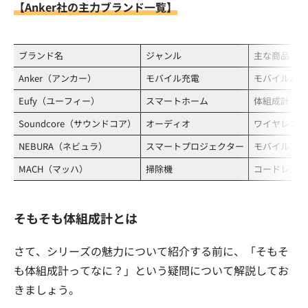
【Anker社の主力ブランド一覧】
ブランド名
ジャンル
主な商品
Anker（アンカー）
モバイル充電
モバイルバッ
Eufy（ユーフィー）
スマートホーム
体組成計、ロ
Soundcore（サウンドコア）
オーディオ
ワイヤレスイ
NEBURA（ネビュラ）
スマートプロジェクター
モバイルプロ
MACH（マッハ）
掃除機
コードレス掃
そもそも体組成計とは
さて、シリーズの魅力について紹介する前に、「そもそ
も体組成計ってなに？」という疑問について解説してお
きましょう。