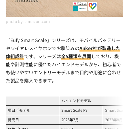
photo by :
amazon.com
「Eufy Smart Scale」シリーズは、モバイルバッテリー
やワイヤレスイヤホンでお馴染みの
Anker社が製造した
体組成計
です。シリーズは
全5種類を展開
しており、機
能や計測性能に優れたハイエンドモデルから、初心者で
も使いやすいエントリーモデルまで目的や用途に合わせ
た製品を購入できます。
ハイエンドモデル
項目／モデル
Smart Scale P3
Smart Scale P
発売日
2023年7月
2022年8月