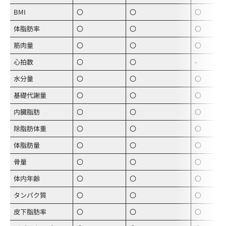
BMI
〇
〇
〇
体脂肪率
〇
〇
〇
筋肉量
〇
〇
〇
心拍数
〇
〇
‐
水分量
〇
〇
〇
基礎代謝量
〇
〇
〇
内臓脂肪
〇
〇
〇
除脂肪体重
〇
〇
〇
体脂肪量
〇
〇
〇
骨量
〇
〇
〇
体内年齢
〇
〇
〇
タンパク質
〇
〇
〇
皮下脂肪率
〇
〇
〇