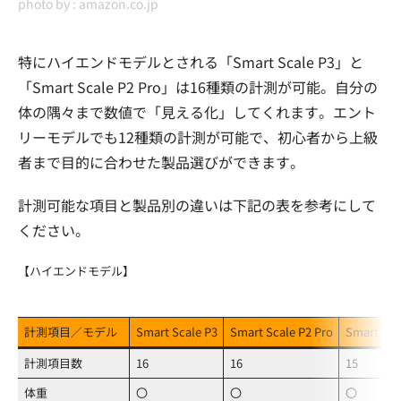
photo by :
amazon.co.jp
特にハイエンドモデルとされる「Smart Scale P3」と
「Smart Scale P2 Pro」は16種類の計測が可能。自分の
体の隅々まで数値で「見える化」してくれます。エント
リーモデルでも12種類の計測が可能で、初心者から上級
者まで目的に合わせた製品選びができます。
計測可能な項目と製品別の違いは下記の表を参考にして
ください。
【ハイエンドモデル】
計測項目／モデル
Smart Scale P3
Smart Scale P2 Pro
Smart Sca
計測項目数
16
16
15
体重
〇
〇
〇