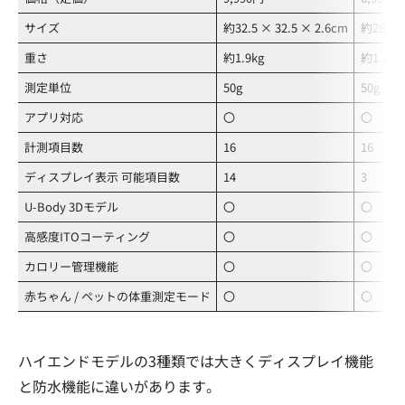
サイズ
約32.5 × 32.5 × 2.6cm
約28.0 ×
重さ
約1.9kg
約1.2kg
測定単位
50g
50g
アプリ対応
〇
〇
計測項目数
16
16
ディスプレイ表示 可能項目数
14
3
U-Body 3Dモデル
〇
〇
高感度ITOコーティング
〇
〇
カロリー管理機能
〇
〇
赤ちゃん / ペットの体重測定モード
〇
〇
ハイエンドモデルの3種類では大きくディスプレイ機能
と防水機能に違いがあります。