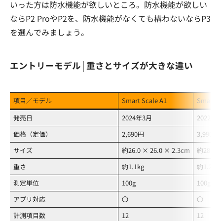
いった方は防水機能が欲しいところ。防水機能が欲しい
ならP2 ProやP2を、防水機能がなくても構わないならP3
を選んでみましょう。
エントリーモデル│重さとサイズが大きな違い
項目／モデル
Smart Scale A1
Smart S
発売日
2024年3月
2022年
価格（定価）
2,690円
3,990円
サイズ
約26.0 × 26.0 × 2.3cm
約28.0 ×
重さ
約1.1kg
約1.2kg
測定単位
100g
100g
アプリ対応
〇
〇
計測項目数
12
12