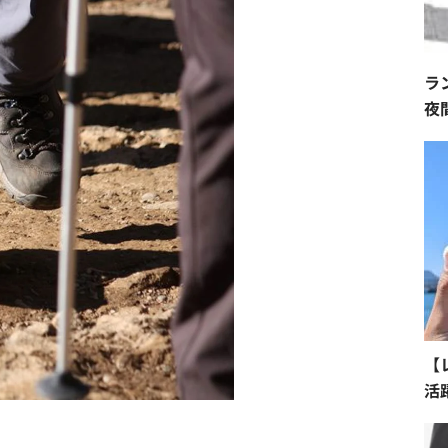
ラ
夜
【
活