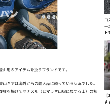
コ
ー
ト
生した登山用のアイテムを扱うブランドです。
登山ギアは海外からの輸入品に頼っている状況でした。
復興を掲げてマナスル（ヒマラヤ山脈に属する山）の初
【
す