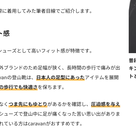
、実際に着用してみた筆者目線でご紹介します。
ト感
う」シューズとして高いフィット感が特徴です。
普
外ブランドのため足幅が狭く、長時間の歩行で痛みが出
キ
ト
vanの登山靴は、
日本人の足型にあった
アイテムを展開
の歩行でも快適さ
を保ちます。
なく
つま先にもゆとり
があるかを確認し、
圧迫感を与え
シューズで登山中に足が痛くなった苦い思い出がありま
ている方はcaravanがおすすめです。