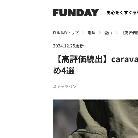
男心をくすぐる
FUNDAYトップ
趣味
登山
【高評価続
2024.12.25更新
【高評価続出】cara
め4選
キャラバン