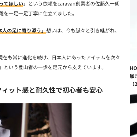
ってほしい
」という依頼をcaravan創業者の佐藤久一朗
靴を一足一足丁寧に仕立てました。
本人の足に寄り添う」
想いは、今も脈々と引き継がれ、
たった現在も常に進化を続け、日本人にあったアイテムを次々
」という登山者の一歩を足元から支えています。
H
履
（
のフィット感と耐久性で初心者も安心