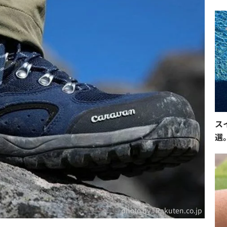
ス
選
photo by :
Rakuten.co.jp