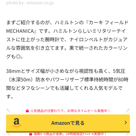
photo by :
amazon.co.jp
まずご紹介するのが、ハミルトンの『カーキ フィールド
MECHANICA』です。ハミルトンらしいミリタリーテイ
ストに仕上がった腕時計で、ナイロンベルトがカジュア
ルな雰囲気を引き立てます。黒で統一されたカラーリン
グも◎。
38mmとサイズ幅が小さめながら視認性も高く、5気圧
（水深50m）防水やパワーリザーブ標準持続時間が80時
間などタフなシーンでも活躍してくれる人気モデルで
す。
人気商品が日替わりで。お得なタイムセール実施中！
Amazonで見る
毎朝ｾｰﾙ商品が更新。24時間限定ﾀｲﾑｾｰﾙ実施中！