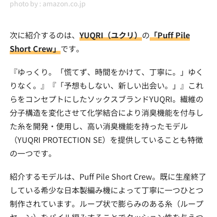
photo by :
amazon.co.jp
次に紹介するのは、
YUQRI（ユクリ）
の
「Puff Pile
Short Crew」
です。
『ゆっくり。「慌てず、時間をかけて、丁寧に。」ゆく
りなく。』『「予想もしない、新しい出会い。」』これ
らをコンセプトにしたソックスブランドYUQRI。繊維の
分子構造を変化させて化学結合により消臭機能を付与し
た糸を開発・使用し、高い消臭機能を持ったモデル
（YUQRI PROTECTION SE）を提供していることも特徴
の一つです。
紹介するモデルは、Puff Pile Short Crew。既に生産終了
している希少な日本製編み機によって丁寧に一つひとつ
制作されています。ループ状で膨らみのある糸（ループ
ヤーン）をパイル編みすることでクッション性を与えつ