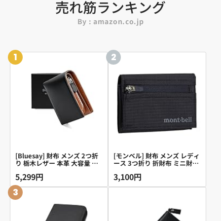
売れ筋ランキング
By : amazon.co.jp
1
2
[Bluesay] 財布 メンズ 2つ折
[モンベル] 財布 メンズ レディ
り 栃木レザー 本革 大容量 二
ース 3つ折り 折財布 ミニ財布
つ折り財布 YKKファスナー 小
コンパクト ナイロン トレール
5,299円
3,100円
銭入れ 日本の熟練職人の技 ふ
ワレット 1133248 (ブラック
たつおり 財布 コンパクト 折
(BK)/ブラック)
3
りたたみさいふ 男性 紳士用
ビジネス スタイリッシュ ギフ
トBOX入り プレゼント 父の日
誕生日 (ブラック)