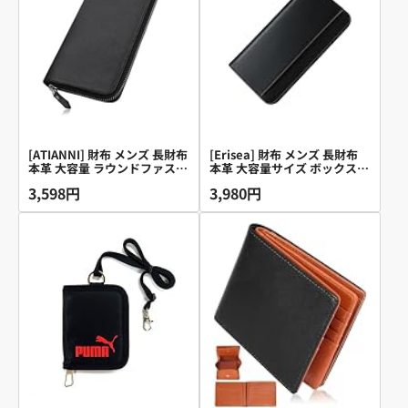
[ATIANNI] 財布 メンズ 長財布
[Erisea] 財布 メンズ 長財布
本革 大容量 ラウンドファスナ
本革 大容量サイズ ボックス型
ー RFIDスキミング防止 セパ
小銭入れ カード16枚以上 縦
3,598円
3,980円
レート型 小銭入れ 紳士用 牛
型カード収納 一流の革職人が
革 さいふ
作る 紳士用 ビジネス スタイ
リッシュ 金運 多機能 通帳ポ
ケット 牛革 無地 ウォレット
ながざいふ 人気ブランド ギフ
ト (ブラック)