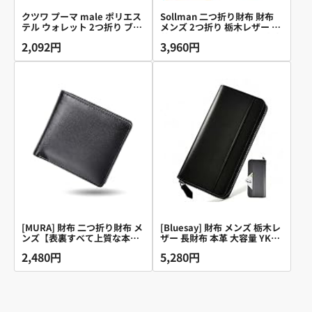
クツワ プーマ male ポリエス
Sollman 二つ折り財布 財布
テル ウォレット 2つ折り ブラ
メンズ 2つ折り 栃木レザー 本
ック PM242BK
革 ボックス型の小銭入れ 大容
2,092円
3,960円
量 カード16枚 父の日 金運 ブ
ラック
[MURA] 財布 二つ折り財布 メ
[Bluesay] 財布 メンズ 栃木レ
ンズ【表裏すべて上質な本革
ザー 長財布 本革 大容量 YKK
仕立て】【ポケットが膨らま
ファスナー 長財布 一流の財布
2,480円
5,280円
ないスリム設計・超軽量70g ]
職人の技 ウォレット 小銭入れ
本革 小銭入れ 大容量 カード
サイフ コンパクト 男性 紳士
10枚収納 隠しポケット付 ム
用ビジネス スタイリッシュ ギ
ラ (ブラックA type：縦型コイ
フトBOX入り プレゼント 父の
ンポケット)
日 誕生日 (ブラック)