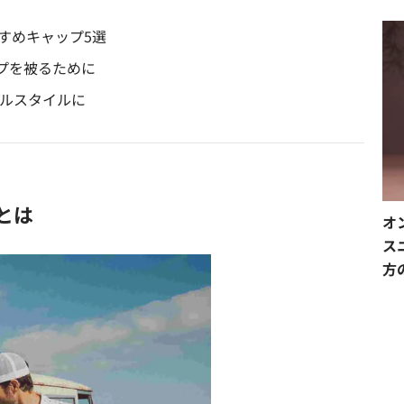
おすすめキャップ5選
プを被るために
アルスタイルに
 とは
オ
ス
方