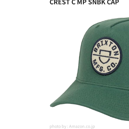
CREST C MP SNBK CAP
photo by :
Amazon.co.jp