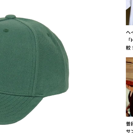
ヘ
「H
較
直
普
サ