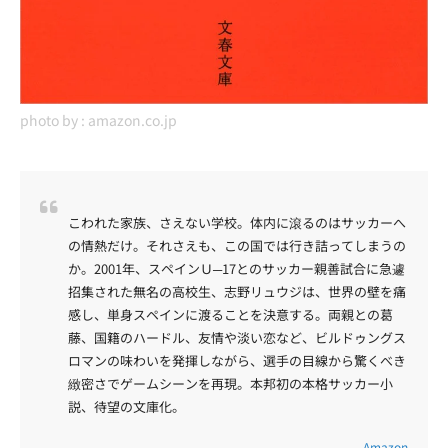
photo by :
amazon.co.jp
こわれた家族、さえない学校。体内に滾るのはサッカーへ
の情熱だけ。それさえも、この国では行き詰ってしまうの
か。2001年、スペインＵ─17とのサッカー親善試合に急遽
招集された無名の高校生、志野リュウジは、世界の壁を痛
感し、単身スペインに渡ることを決意する。両親との葛
藤、国籍のハードル、友情や淡い恋など、ビルドゥングス
ロマンの味わいを発揮しながら、選手の目線から驚くべき
緻密さでゲームシーンを再現。本邦初の本格サッカー小
説、待望の文庫化。
Amazon