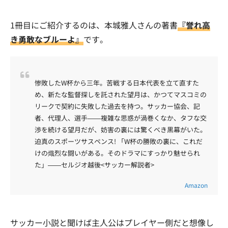
1冊目にご紹介するのは、本城雅人さんの著書
『誉れ高
き勇敢なブルーよ』
です。
惨敗したW杯から三年。苦戦する日本代表を立て直すた
め、新たな監督探しを託された望月は、かつてマスコミの
リークで契約に失敗した過去を持つ。サッカー協会、記
者、代理人、選手――複雑な思惑が渦巻くなか、タフな交
渉を続ける望月だが、妨害の裏には驚くべき黒幕がいた。
迫真のスポーツサスペンス! 「W杯の勝敗の裏に、これだ
けの熾烈な闘いがある。そのドラマにすっかり魅せられ
た」――セルジオ越後<サッカー解説者>
Amazon
サッカー小説と聞けば主人公はプレイヤー側だと想像し