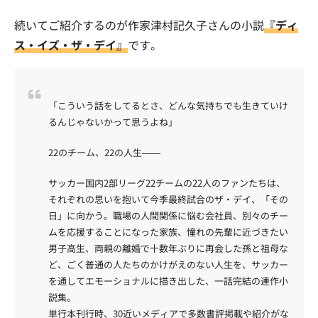
続いてご紹介するのが作家津村記久子さんの小説
『ディ
ス・イズ・ザ・デイ』
です。
「こういう話をしてるとさ、どんな気持ちでも生きていけ
るんじゃないかって思うよね」
22のチーム、22の人生――
サッカー国内2部リーグ22チームの22人のファンたちは、
それぞれの思いを抱いて今季最終試合のザ・デイ、「その
日」に向かう。職場の人間関係に悩む会社員、別々のチー
ムを応援することになった家族、憧れの先輩に近づきたい
男子高生、両親の離婚で十数年ぶりに再会した孫と祖母な
ど、ごく普通の人たちのかけがえのない人生を、サッカー
を通してエモーショナルに描き出した、一話完結の連作小
説集。
単行本刊行時、30近いメディアで多数書評掲載や紹介がな