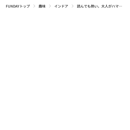
FUNDAYトップ
趣味
インドア
読んでも熱い。大人がハマるおすすめのサッカー小説5選