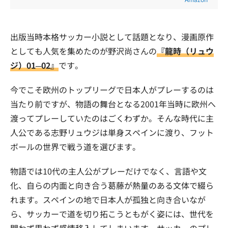
出版当時本格サッカー小説として話題となり、漫画原作
としても人気を集めたのが野沢尚さんの
『龍時（リュウ
ジ）01─02』
です。
今でこそ欧州のトップリーグで日本人がプレーするのは
当たり前ですが、物語の舞台となる2001年当時に欧州へ
渡ってプレーしていたのはごくわずか。そんな時代に主
人公である志野リュウジは単身スペインに渡り、フット
ボールの世界で戦う道を選びます。
物語では10代の主人公がプレーだけでなく、言語や文
化、自らの内面と向き合う葛藤が熱量のある文体で綴ら
れます。スペインの地で日本人が孤独と向き合いなが
ら、サッカーで道を切り拓こうともがく姿には、世代を
問わず思わず感情移入してしまいます。サッカーのプレ