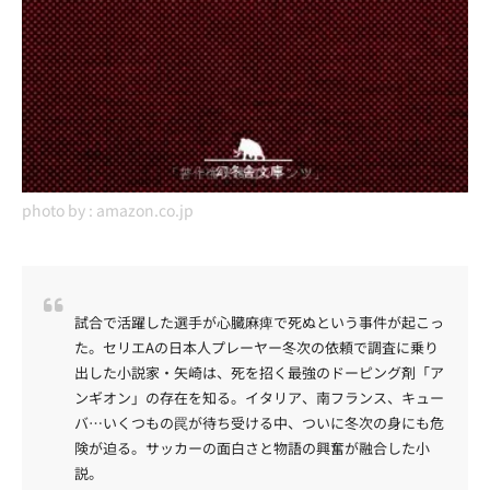
photo by :
amazon.co.jp
試合で活躍した選手が心臓麻痺で死ぬという事件が起こっ
た。セリエAの日本人プレーヤー冬次の依頼で調査に乗り
出した小説家・矢崎は、死を招く最強のドーピング剤「ア
ンギオン」の存在を知る。イタリア、南フランス、キュー
バ…いくつもの罠が待ち受ける中、ついに冬次の身にも危
険が迫る。サッカーの面白さと物語の興奮が融合した小
説。