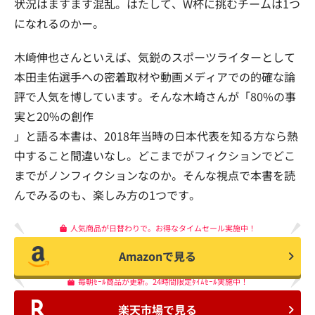
状況はますます混乱。はたして、W杯に挑むチームは1つ
になれるのかー。
木崎伸也さんといえば、気鋭のスポーツライターとして
本田圭佑選手への密着取材や動画メディアでの的確な論
評で人気を博しています。そんな木崎さんが「80%の事
実と20%の創作
」と語る本書は、2018年当時の日本代表を知る方なら熱
中すること間違いなし。どこまでがフィクションでどこ
までがノンフィクションなのか。そんな視点で本書を読
んでみるのも、楽しみ方の1つです。
人気商品が日替わりで。お得なタイムセール実施中！
Amazonで見る
毎朝ｾｰﾙ商品が更新。24時間限定ﾀｲﾑｾｰﾙ実施中！
楽天市場で見る