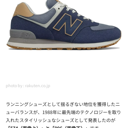
photo by :
rakuten.co.jp
ランニングシューズとして揺るぎない地位を獲得したニ
ューバランスが、1988年に最先端のテクノロジーを取り
入れたスタイリッシュなシューズとして発表したのが
「574（画像上）」と「996（画像下）」
です。