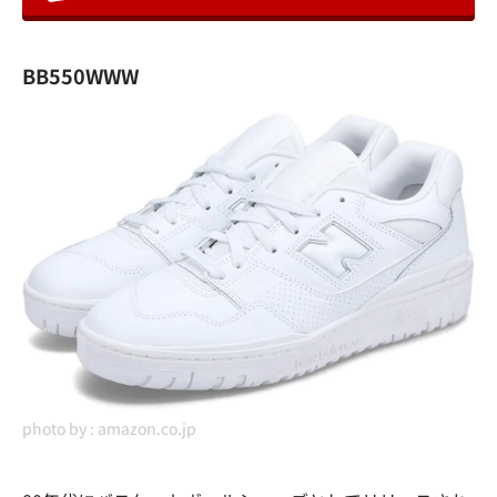
BB550WWW
photo by :
amazon.co.jp