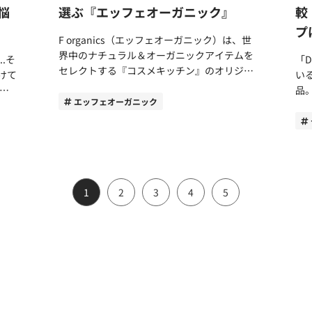
層だ
れています。これにより、男性の肌もつやや
最
カ
1．忙しい合間にもたっぷり潤う 1つ目の理
へのダ
悩
選ぶ『エッフェオーガニック』
較
は雨
質感。初めてのスキンケアにおすすめアクテ
テ
る
かでうるおいのある、ハリのある状態へと導
心
く使
由は、忙しい合間でも高い保湿効果を得られ
ながる
プ
ィブエイジバーム乳液油分が多くしっとりし
ル
いてくれるのです。 アスタリフトメンの男
です。 香り特徴グル
う口
る点です。 フェイスパックは、肌の表面を
る
F organics（エッフェオーガニック）は、世
速劣
た質感。ローションとのセット使用もおすす
ャ
性スキンケアならではの違い2つ 男性スキン
橘
労働
覆うため密封効果があり、有効な成分を肌に
ん
界中のナチュラル＆オーガニックアイテムを
.そ
「
水分
めアクティブエイジクリームクリームもっと
「
って
ケアとして注目を集めるアスタリフトメンで
ス
替の
留めるメリットがあります。洗顔後、シート
く
セレクトする『コスメキッチン』のオリジナ
けて
い
目に
も油分が多いタイプ。潤いをしっかり閉じ込
主
た複
すが、他のブランドの違いはどこにあるので
ね
を進
を顔に貼りながら着替えや朝食を済ませると
出
ルスキンケアブランド。 女性に向けて展開
品
化し
め、髭剃り後のヒリヒリ感を軽減アクティブ
を
しょうか。 違い1．男性特有の肌悩みに合わ
ー
いった風に、忙しい合間でもしっかり肌を潤
か
されているブランドながら、原料や成分にこ
エッフェオーガニック
は、
め
愛用
エイジ集中ケアクリームクリーム気になる箇
注目を
せた成分を配合 アスタリフト メンには、男
デ
一部
してくれるのが大きなメリットです。 使用
と
だわって生み出された製品は男性をも魅了
判で
人も
所をポイントケア。ローションや乳液のあと
幹細胞
介し
性特有の肌悩みに合わせた植物由来の成分2
ン
成分
中に注意したいのが、記載されている使用時
や
し、数々の男性向けメディアに取り上げられ
が、
ル
もな
に使用するのがおすすめ 使い勝手がよいタ
植
種類が配合されています。 一つは「グリチ
な香り ここでは、そ
ン」
間を大幅に過ぎないこと。シートが乾燥して
男
るほど評判です。 コスメコンシェルジュで
して
男
を心
イプを選ぶなら、化粧水タイプのアクティブ
胞
粧
ルリチン酸2K」。男性に欠かせない髭剃り
詳しく
ると
いけば、逆に肌の水分を奪ってしまいます。
肪
もある筆者がエッフェオーガニックの魅力
ムを
します。 DHC
雨の
エイジローションがおすすめ。さらさらとし
の
チン
ですが、皮膚の表面を削るため、肌への負担
スの香り トップ
時間がきたらシートを外し、余った美容液は
き
と、大人の男性におすすめのアイテムを紹介
おすすめ
雨の
たタイプで、初めてスキンケアをする男性で
ウ
い
が少なくありません。アフターケアのために
ル：
1
2
3
4
5
顎下や首元、腕などへの使用がおすすめで
ネ
します。 エッフェオーガニックを男性にお
メ
もさっと手に取ってケアができます。 より
ビ
ない
配合されている「グリチルリチン酸2K」
ッディ・
が
す。 理由2．テカリ対策にもおすすめ テカリ
に
すすめする3つの理由 男性にも評判のエッフ
は
肌ケアに重点的に取り組みたいなら、乳液タ
ス
は、肌荒れを防止する成分として知られてい
は
会社
対策に効果を発揮してくれるのも、フェイス
2
ェオーガニックをおすすめする理由は3つで
リッ
す
たむ
イプのアクティブエイジバーム（乳液）を選
リ
ます。 もう一つは「ヒオウギエキス」。肌
プ
パックをおすすめする理由です。 年齢を重
（
す。 男性のカサついた肌をもケア。選べる3
にヘ
上
手で傘
んでみましょう。化粧水に違い油分が多いた
め
ム・
が乾燥すると、皮脂と潤いのバランスが失わ
橘
を洗
ねたら、皮脂のテカリが気になりはじめたと
～
種類 男性も手にしやすいシンプルデザイン
し、
理・
トレ
め、水分の蒸発を防ぎ潤いをキープしてくれ
間
テム
れ、結果として皮脂が目立ちやすくなりま
が
学校
いう人もいるのではないでしょうか？年齢と
2
オーガニックにこだわり厳選された原料や成
。
は
ます。ローションとセットでの使用もおすす
注
や皮
す。ヒオウギエキスは潤いを与えてくれる成
く、
石
ともに皮脂量が減少する女性と異なり、男性
約
分 理由1．男性のカサついた肌をもケア。選
が
究
では
め。 乳液よりもさらに油分が多いのがクリ
に
分です。 違い2．爽やかな香りシトラスグリ
性
の皮脂量はあまり変わりません。皮脂が多い
照
べる3種類 年齢を重ねると若々しさが失われ
美容
重
幅に
ームタイプのアクティブエイジクリーム。よ
うに
分が
ーン アスタリフトメンのスキンケアアイテ
あ