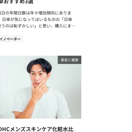
傘おすすめ3選
シャンプーは「毛穴の汚れまでしっかり落
.2％に対して、渋柿は3％〜10％。さまざ
す」というのを重視したシャンプーと言え
な悪臭に対して効果を発揮してくれるの
暑日の年間日数は年々増加傾向にありま
。 注目の成分「ディフェンスカ
、強烈なニオイとなる剣道の防具用消臭ス
のの「日傘
びMARO17の一部のシャ
ーにも配合される成分です。 チャ葉エ
使うのは恥ずかしい」と思い、購入にまで
プーには、1991年にカナダで創業され、
出されるエ
たっていないという男性は多いのではない
プチド分野の専門知識を有するルーカスメ
スで、抗菌や抗酸化作用があることで知ら
？ 「日傘は女性が使うもの」と
イノベーター
ーコスメティクス社（LUCAS MEYER
スキンケア製品にもよく用いられている成
うイメージがあるかもしれませんが「日傘
SMETICS）の原料「ディフェンスカルプ
は消臭作用で知られるフラ
日陰を歩けて熱中症対策になるアイテム」
（ヤナギラン花・葉 ・茎エキス）」を使用
イドも含まれています。 銀 消臭スプレ
意識を変えると取り入れやすいはずです。
美容と健康
。 潤いを与え、頭皮環境を整え
や洗剤など「銀」をメインに押し出してい
傘を差すメリットと、40代男性におすす
る注目の成分です。 MAROとMARO17
製品も見かける機会が増えているのではな
日傘を厳選してご紹介します。 男性の
ャンプーの大きな違い「プレミアムな保湿
うか？ 銀イオンは嫌なニオイを素
傘は恥ずかしくない時代へ！知れば使いた
MARO17』のシャンプ
く分解し、長時間消臭効果を発揮してくれ
3つ 日経トレンディ2023年12月
はどちらも厳選された保湿成分が配合され
いう特徴があります。 大人の色気がさ
の特集「2023年ヒット商品ベスト30」に
いるものの、『MARO17』にはプレミアム
なく漂うプラウドメン4種類の香り プラ
、「メンズ日傘」は14位にランクインし
保湿成分「キャピキシルをベースとした独
ドメンの製品には、主に4種類の香りがあ
ける「観測史上過去最高」
処方のペプチド」と「世界中で注目の植物
経過とともに3段階で香りが
いう猛暑日のニュースが追い風になってい
細胞エキス」が配合されています。 キャ
化していく香水のように、プラウドメンの
もしれません。 私が40代男性に日傘
キシルをベースとした独自処方のペプチド
ア製品も香りが変化していきます。香りは
すすめする効果は3つです。 体臭につな
 MARO17にはキャピキシルを
ップ・ミドル・ラストに分かれ、トップは
DHCメンズスキンケア化粧水比
を抑制できる 光老化対策になる 頭皮
ースにした、独自処方ペプチド「アセチル