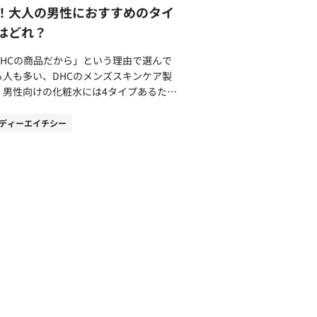
初に感じる第一印象、ミドルは香りの中
メージを防げる ポイント1．体臭につ
！大人の男性におすすめのタイ
トラペプチド-３」「トリフルオロアセチ
、ラストは消えゆくまでの最後に残る香り
汗を抑制できる 夏にエアコンをつけ
はどれ？
トリペプチド-２」を配合しています。 キ
ーミング・シトラス柑
と、女性に寒いと言われた経験はありませ
ピキシルは、「アカツメクサ花エキス」と
系の爽やかな香り。ブランドの定番シトラ
か？男性は女性と比較して筋肉の量が多
DHCの商品だから」という理由で選んで
アセチルテトラペプチド3」という成分が
・ムスク柑橘系にやや甘さのある香りを重
、よりエネルギーを消費し多くの熱を生み
る人も多い、DHCのメンズスキンケア製
となり組み合わさった成分です。頭皮環境
た落ち着いたテイストグリーン・ウッドハ
すため、暑さを感じやすいのです。 汗を
。男性向けの化粧水には4タイプあるた
整えてくれる新たな成分として期待され、
ブをベースに爽快な清々しさを感じるウッ
けばその分、汗臭くなります。汗はもとも
、どの化粧水を選んだらよいか悩んでいる
浴びています。 世界中で注目の植物
ィ（木々）な香りラグジュアリー・オリエ
無臭で、ニオイの原因となっているのは汗
いるかもしれません。 コスメコンシェ
ディーエイチシー
エキス（保湿成分） MARO17には、
タルアールグレイのような落ち着いた上品
皮脂を餌にしている細菌によるものです。
ジュでもある筆者がDHC製品の魅力と、
物幹細胞エキスである「リンゴ果実培養細
れぞれの香りの特徴を
性は35歳以上になると皮脂に含まれる脂
性向けDHC化粧水の4タイプについて紹介
エキス」が配合されています。スイス原産
解説します。 グルーミング・シトラ
酸「パルミトレイン酸」が徐々に増えてい
のメンズ化粧水はなぜ人気？
希少品種のリンゴ「ウトビラ―・スパトラ
：「地中海シトラス」 ミド
、これは加齢臭の元となるニオイ物質「ノ
する理由 「DHCの製品だから」と
バー」から抽出培養した成分です。 ウト
「マリン・フローラル」 ラスト：「ウ
ナール」につながります。夏になると余計
ンズ化粧水を選ぶ人がいるほど人気の理由
ラ―・スパトラウバーは、18世紀中頃の
ムスク」 グルーミング・シトラス
不快なニオイを振り撒きかねません。
、DHC製品への信頼性。DHCの製品は、
イスにて長期保存用として品種改良された
、プラウドメンを代表する香りです。トッ
018年に環境省が行った暑さ指数
べて国内で製造されています。それは品質
ンゴでしたが、酸っぱくて美味しくないた
で香る地中海シトラスの「シトラス」は柑
WBGT）の測定では、日傘の使用により１
の問題を起こさないため、徹底した安全管
普及しませんでした。近年になり「4ヶ月
類で、レモン・マンダリンの爽やかな香り
３℃程度の低減効果がありました。また
品質管理を行っているためです。 DHC
腐らないリンゴ」として抗酸化力の強さが
ベースになっています。好き嫌いも少な
019年の実験では「日傘を使うと汗の量が
製品に使用する原料の安全性を、自社の研
目を浴び、研究によって幹細胞の人工培養
不快感も与えません。 口コミでは、女
17％減る」という結果がでています。参
施設・工場で検証しています。安さだけを
成功し、スキンケア製品にも活用されるよ
に良い香りと褒められたというものが多数
：日傘の活用推進について～夏の熱ストレ
視せず、安全性の確認がされていない原料
なった注目の成分です。 違いで選ぶ！
ります。どの香りにするか迷ったら、グル