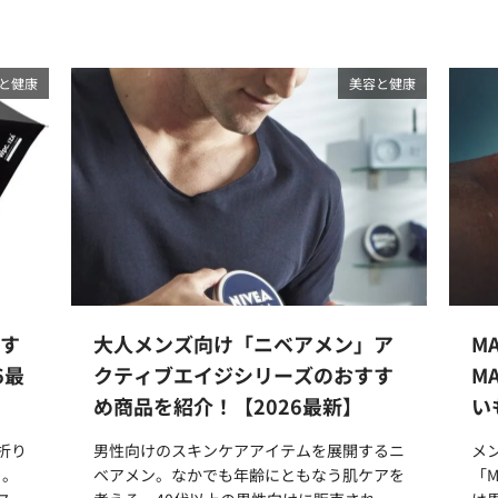
と健康
美容と健康
すす
大人メンズ向け「ニベアメン」ア
M
6最
クティブエイジシリーズのおすす
M
め商品を紹介！【2026最新】
い
の折り
男性向けのスキンケアアイテムを展開するニ
メ
）。
ベアメン。なかでも年齢にともなう肌ケアを
「