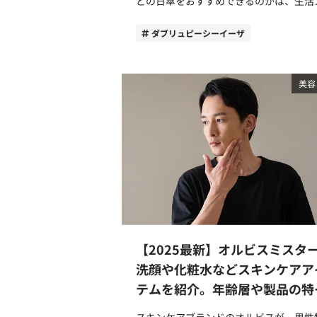
どの日傘をおすすめできるのかは、生活
イルや重視するポイントによって異なり
す。 今回は、他社の日傘と比較してWpc.
ダブリュピーシーイーザ
IZAが選ばれる理由と、8種類の違いにつ
て解説します。購入の際の参考にしてみ
ださい。 Wpc. IZAの折りたたみ日傘が選ば
美容
れる3つのおすすめポイント 2004年に誕生
した日本発のレイングッズブランドWpc.
（ダブリュピーシー）から、男性向け晴
用傘ブランドWpc. IZA（ダブリュピー
ーザ）が誕生したのは2021年2月。 武士
（侍）が思い切って行動しようというと
放つ言葉「いざ！」がブランド名の由来
っていて、女性が持つイメージが強い日
を、男性も自然に持ち歩けるようにした
いう想いが込められています。 「観測史上
【2025最新】オルビスミスタ
過去最高」という猛暑日の増加によって
販売数を伸ばし、2021年は約5万本、20
洗顔や化粧水などスキンケアア
年は約12万本、2023年には40万本を突
テムを紹介。年齢層や製品の特
如実にシェアを伸ばし、日経トレンディ
を紹介
2023年12月号の特集「2023年ヒット商
スキンケアブランドのオルビスが、男性