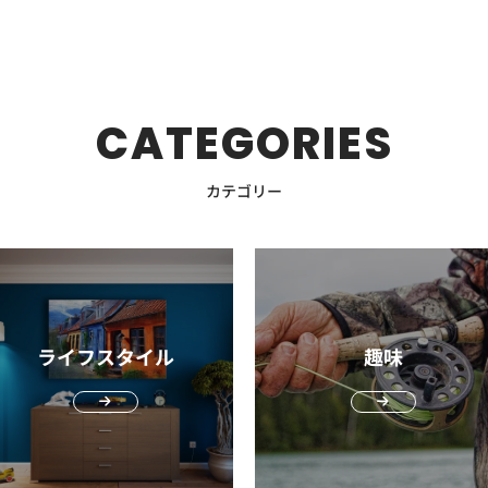
様々
からといって必ずしも肌が潤っているわけで
スに
ていく根本の原因は「乾き」。男性は日々の
合う
は
りしっかりと潤いを閉じ込めるだけでなく、
大人
も阻
ムには共通して、シトラスグリーンの香りが
ー
技術
はなく、肌の内側が乾燥しているインナード
少
ひげ剃りにより、うるおいを守ってくれてい
タイ
り
髭剃り後のヒリヒリ感が気になる方にもぴっ
シャンプー5
ング
使用されています。シトラスは柑橘類、グリ
違いな
自社
ライが原因となっているかもしれません。
効果的です
る角層を傷つけるため、女性よりも肌が乾燥
男性
供
を比
たりです。 シミやシワが気になる箇所を集
ン
着洗
ーンは植物の葉やハーブ系の香りです。爽や
り トップ：「アロマ・シトラス」 ミドル：
ステ
インナードライは肌の潤い不足が原因とな
米
しやすい傾向があります。 肌がカサつくの
年か
造
中的にケアしたいなら、アクティブエイジ集
ます。 MAROとMAR
クレ
かながらも、忙しい日々を送る大人の男性を
「ウ
な品
り、水分の蒸発を防ごうとして皮脂量が多く
8
に、ギラギラと肌がテカっている原因は水分
し
われてい
つ
中ケアクリームがおすすめ。ローションや乳
に
みず
癒してくれる、上品な甘さを感じられる香り
ィート・
CATEGORIES
なっている状態。皮脂量と水分量のバランス
す
不足。肌のうるおいを守ろうと、過剰に皮脂
品
類
液でケアしたあとに、ピンポイントで気にな
し
となっています。 アスタリフトメンのおす
よ
がとれていれば潤った肌になるものの、水分
UV-B・
が分泌されている状態です。エッフェオーガ
が誕
評
てい
る箇所をケアしましょう。 ニベアメンアク
健康
で、
すめ商品5選。使い方も解説 ここではアスタ
た
れる
量が少なければ皮脂が目立ってしまいます。
地
ニックが男性をも魅了している理由のひとつ
性が
に
ティブエイジシリーズのおすすめ商品と使い
シャンプー 
まし
リフトメンのおすすめ商品を5つご紹介しま
で
カテゴリー
齢性
フェイスパックを使用すれば、気になるベタ
UV
が、高い保湿力です。肌タイプや悩みに合わ
が高
所
パク
方を紹介 ここではニベアメンアクティブエ
と
す。それぞれのアイテムの使い方も紹介して
まれて
スを
つきやテカリを抑えられ、肌に潤いをもたら
しわ
せた3タイプ「モイスチャーライン」「ブラ
して
な
イジシリーズのおすすめ商品をご紹介しま
ジェント
いるので、あわせて参考にしてください。
コ
してくれます。 理由3．潤った肌はダメージ
び
イトニングライン」「カーミングライン」を
判が
への
＆ス
す。各商品別の使い方も紹介しているので、
対
乳
モイストクリアウォッシュ（洗顔料） まず
せ
いま
から肌を守る 潤った肌は、ダメージから肌
活
展開しています。 エッフェオーガニックの
ップ
ス
すい
参考にしてください。 アクティブエイジロ
髪
オー
ご紹介するのが「モイストクリアウォッシュ
が
ス
を守る効果も期待できます。 年齢とともに
胞
化粧品部門で最も人気なのが、ハリのある艶
ル男
っとり
ーション│さらさらした化粧水タイプ 化粧水
のに
（洗顔料）」です。 スキンケアの基本は、
在
かり
シミが気になりはじめた人も少なくないでし
に
肌を目指す「モイスチャーライン」。化粧水
し
マテ
のようなさらさらとした質感 さっぱりとし
ャ
と
まず皮脂の汚れをしっかりと落とすこと。こ
て
ょう。UVケアなどの紫外線対策は欠かせま
らそ
は、コスメキッチンの化粧水部門で2013年
のオ
ら
開閉
た使い心地でスキンケア初心者にもおすすめ
合しました
ライフスタイル
趣味
から
のステップを疎かにすると、美肌へと導く成
少
せんが、肌が潤っているとダメージを受けに
ー
からトータルセールスNO.1を獲得し続けて
仕事
さ
アクティブエイジローションの有効成分は二
ン
の角
分をしっかりと肌へ届けられません。大人の
れ
くくなります。 土にたとえてみるとイメー
が
います。 「ブライトニングライン」は紫外
め、
ソフト
がる
つあり、一つはL-アスコルビン酸2-グルコシ
ン
ま
男性ほどモイストクリアウォッシュのよう
ます。 グリーン・ウ
にと
ジしやすいはず。定期的に水やりをしていな
が
線による乾燥ダメージやくすみが気になる人
気に
D
ド。1994年にメラニンの生成を抑えシミ・
内
な肌
な、肌の水分を保持し、保湿効果をもたらす
「ハー
いと、地面は固くなり、なかなか水を吸い込
「
向け。「カーミングライン」は肌荒れを防ぎ
るき
ション 肌にやさしくケ
＆コ
ソバカスを防ぐ、美白有効成分として認めら
な
洗顔料がおすすめです。 【使い方】 モイス
ルブーケ」 
配合
んでくれません。定期的に水やりをしている
う
安定した肌を目指す人向けです。大人の男性
ソフトロ
上最
れました。もう一つはビタミンE誘導体の一
れ
トクリアウォッシュの適量は約1cm。濡らし
ト
消臭
と、水が均等に染み込みやすくなり、植物も
か
には、うるおい重視のモイスチャーラインが