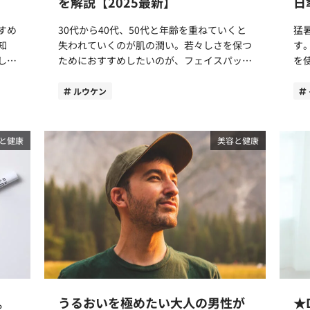
を解説【2025最新】
日
でしょう。 違い3．悩みにアプローチする効
の
を中
は1mmの100万分の1というとても小さな単
0
す。
能評価試験済み 効能評価試験により、悩み
と
ター
位で、写真フィルムの厚さはおよそ20マイ
ま
すめ
30代から40代、50代と年齢を重ねていくと
猛
紙」
に対しての効能がしっかり実証されているの
るでしょう
良い
クロメートルしかありません。これは、人の
で
知
失われていくのが肌の潤い。若々しさを保つ
す。 日傘が気になってはいるも
ちら
も違いの1つです。 「乾燥による小じわを目
ルプ®」 MAROおよ
り返
肌の一番外側にある角層の厚さと同じくらい
プレ
しょ
ためにおすすめしたいのが、フェイスパック
を
をし
立たなくする」という表記は、専門的な第三
ン
トと
です。 富士フイルムが培ってきた写真技術
キス チャ葉エキスは茶葉から抽
く、
（フェイスマスク）です。 本記事では、初
い
者機関で効果が確認された場合のみ表記が可
ペ
をスキンケアに応用 こうした写真技術を化
キ
の認
めてフェイスパックを購入する方でも分かり
でしょうか
ルウケン
いう
能です。アクティブエイジシリーズの化粧水
ーヤ
“柔
粧品づくりに応用できるのではないかと考
れ
てし
やすいように、フェイスパックをおすすめす
い
自体
（ローション）・乳液（バーム）・クリーム
CO
え、富士フイルムは美容成分アスタキサンチ
分です。 茶葉に
る理由と選び方のポイントを解説していま
は
近い
3商品は、乾燥による小じわを目立たなくす
®
男性
ン（ヘマトコッカスプルビアリス油：うるお
ボノ
言わ
す。またコスメコンシェルジュの筆者が厳選
と
と健康
美容と健康
はず
る効能評価試験済みの商品です。きちんと効
しています
ポジ
い成分）のナノ化に成功。 そして2007年、
ー
て紹
したフェイスパックをご紹介していますの
日
果が確認されているため、「乾燥による小じ
てくれ
。
アスタリフトが誕生しました。肌の根本的な
る
で、購入の参考にお役立てください。 大人
めの
地を
わを目立たなくする」と表記されています。
シ
た柔
悩みにアプローチできることから、多くの女
いでしょ
の男性にフェイスパックをおすすめする3つ
日
越え
乾燥による肌悩みがある男性ほど、年齢に応
成分」 『MARO』と『
れま
性から高い支持を集めています。 近年では
早
有
の理由 まずは、初めて購入する方に向け
くなる効果
数値
じた肌の手入れをするエイジングケアの良さ
ー
だけ
男性の美容意識の高まりを受けて、2019年
ると
康リ
て、なぜフェイスパックがおすすめなのかを
号
を実感できるでしょう。 ニベアメンアクテ
て
こと
11月には男性特有の肌悩みに応える化粧品
りげ
とを
解説します。スキンケアと聞くと化粧水でも
て
価を
ィブエイジシリーズの選び方は？ ニベアメ
な
い
『アスタリフトメン（ASTALIFT MEN）』が
ウ
十分だと思うかもしれませんが、フェイスパ
ました。 増え続
字と
ンアクティブエイジシリーズには4種類の商
自
まし
発売されました。 アスタリフトメンの化粧
ります。 時間の
いて
ックはより手軽に、肌をたっぷりと潤してく
と
品が展開されています。商品を選ぶ際は、タ
幹
水・美容液・乳液にも、女性用と同じく富士
変
生労
れるため優れもの。若々しい肌の潤いを保つ
るのか
がる
イプごとのテクスチャー（質感）や、特徴に
ピ
ルリ
フイルム独自のナノサイエンスで細かくした
ケ
代替
のにはぴったりのアイテムです。 さっそく
をお
払
注目しましょう。 商品名タイプ特徴アクテ
（保湿成分）
成分
保湿成分「ナノアスタキサンチン」が配合さ
ト
。
うるおいを極めたい大人の男性が
★
おすすめの理由を見ていきましょう。 理由
がる汗
ィブエイジローション化粧水さらさらとした
ベ