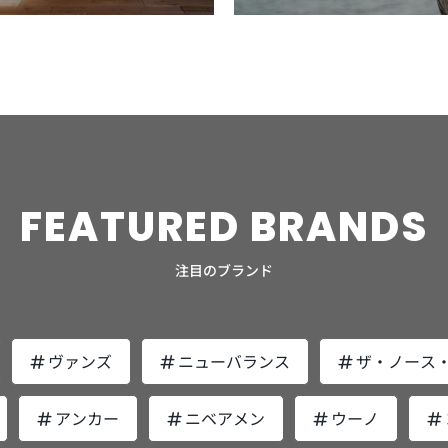
一つ
｜D
種「酢酸dl-α-トコフェロール」。血行を良
が
モイ
た手に取り、少量の水かぬるま湯を加え、手
す
か？
育ちやすくなります。 日々のケアにより健
恥
おすすめです。 理由2．男性も手にしやすい
しさ
無
くし肌荒れを防止してくれる有効成分です。
方です。 根本ま
のひらをくぼませてから空気を含ませるよう
引
シ
やかな肌を保てば、美肌へとつながっていき
メ
シンプルデザイン エッフェオーガニックの
を与
齢
収納
保湿成分には「コエンザイムQ10」「ヒアル
る
とい
にしっかりと泡立てます。指が泡立て器にな
れ
ます。これもフェイスパックをおすすめする
すすめし
スキンケアアイテムは、ケアラインによって
男性
く
注目
ロン酸」に加え、「アルギニン」が配合さ
ち
結
るようなイメージをすると良いはず。濃密な
た。 誰かのためではなく自分の
ー
理由です。 大人の男性│フェイスパックの選
ジを防げる 
容器のカラーが異なります。 モイスチャー
の印
ベ
スを
れ、お肌の潤いをキープしてくれます。 化
でしょう。 殺
脂が
泡ほど汚れを吸着して落としてくれるので、
で
び方のポイントは？ では実際に大人の男性
環
ライン：濃いグレー〜黒 ブライトニングラ
気持
肌
で
粧水のようなさらさらとしたタイプで、さっ
オスカ
うまく泡立てられない場合は洗顔ネットを使
る香りです
がフェイスパックを購入する際、選び方のポ
な
イン：薄いグレー カーミングライン：白 ロ
リッ
ている
ぱりとした使い心地が好みの方におすすめで
し
オル
用しましょう。 顔全体を泡で包み込み、肌
ルの香り トップ
しな
イントはどこにあるのでしょうか。押さえて
た
ゴと英文字が組み合わさった、男性の部屋に
試し
で
スリ
す。 【使い方のポイント】 ローションを使
46
、乳
を手のひらで擦らないようにします。最後に
ル：「
おきたいポイントは2つです。 サイズ感が大
っ
置いても違和感がないシンプルなデザインで
ど
す。
用する際、角層までしっかり浸透させたいか
省
らチ
水かぬるま湯で洗い流しますが、この際も手
ムスク」 ラグジ
て、
きめの男性向け商品を選ぶ 商品を選ぶとき
ま
す。 理由3．オーガニックにこだわり厳選さ
クア
お
多
らといって、肌を叩きながらつけたり、肌を
の
FEATURED
BRANDS
りも
のひらで擦らないように気をつけてくださ
香
パウ
は、サイズ感が大きめの男性向け商品を選ぶ
高
れた原料や成分 エッフェオーガニックのス
れ
にく
こするのはNG。肌を傷めてしまうだけ。手
チ
に膜
い。 内容量100g使用期間約2ヶ月分 モイス
集
」
ようにしましょう。 女性向けのフェイスパ
で
キンケアラインにはすべて、年齢に応じた肌
介し
ぱ
が広
のひらに適量をとり、肌が十分に潤ったと感
け
クリ
トローション（化粧水） 続いてご紹介する
た香りです
イズ
ックは比較的サイズが小さく、男性が使用す
て日傘
のお手入れとなるエイジングケアのために厳
トローション
じるまで、手のひらでやさしく包み込みなが
ス
注目のブランド
ム
のが「モイストローション（化粧水）」で
ル
るとパックでカバーしきれない箇所が生まれ
ず
選された、4つの成分が配合されています。
込） 男性の肌を健やかに保つ、
や
らなじませてください。 アクティブエイジ
キ
す。 洗顔をすると、少なからず肌の潤いが
は
いま
てしまいます。しっかり肌全体を包み込める
ち
乾燥による肌荒れを防ぐ「オオヒレアザミ」
で、
配
パッ
バーム（乳液）│しっとりした乳液タイプ 油
オ
ーシ
失われてしまいます。潤いを肌に届ける役割
性
う
よう、サイズ感が大きい男性向けの商品を選
に
キメを整えハリ・ツヤを与える「ダマスクロ
いで
います。 肌荒れ
し
分の多いしっとりタイプ 肌の乾燥が気にな
頭
をセ
を果たすのが化粧水です。髭剃りや日焼けで
り
落と
ぶようにしましょう。 また男性向けのフェ
す
ーズ」 肌にうるおいを与える「ザクロ果
てい
いを与える 
け体
る方におすすめ アクティブエイジバーム
ったりです
ヴァンズ
ニューバランス
ザ・ノース
を吸
乾燥しがちな男性の肌だからこそ、潤いを補
ウ
齢臭
イスパックは、女性向けに比べさっぱりとし
り
実」 皮脂バランスを整える「フランキンセ
を良
る 配合されているのは、抗炎症作用で肌荒
（乳液）には油分が含まれていて、潤いが蒸
る
を抑
給し若々しい肌に導くための化粧水は欠かせ
ア・消
た清涼感ある使用感も特徴です。男性の肌質
ち
ンス」 製品の99％以上が自然由来の原料、
まし
れ
発してしまわないように蓋をする役割があり
皮
。
ません。 【使い方】 モイストローションの
ン
力
に合わせて成分も調節しているため、より効
す。 折りたたみ傘は持ち歩き
そして使用される植物成分の95％以上がオ
アンカー
ニベアメン
ウーノ
ウ
全シリ
ます。年齢を重ねた男性ほどローション（化
ス
適量は500円玉大。顔全体に馴染ませるよう
ご紹介し
なる
果を実感しやすくなっています。 肌の悩み
が
ーガニック。エッフェオーガニックのブラン
ヤツ
ぐ
ット
粧水）だけで終わらせては、肌の乾燥を防ぎ
の