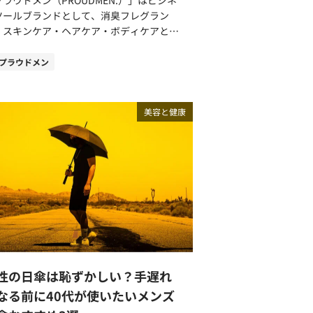
・開発されたメンズケアブランドです。
ツールブランドとして、消臭フレグラン
ARO17は加齢（エイジング）に応じたケア
・スキンケア・ヘアケア・ボディケアとい
可能な、プレミアムな保湿成分が配合され
た幅広いアイテムを展開しているブランド
います。30代中盤からのヘアケアを考え
でさりげなく香りを取
プラウドメン
すすめです。 MAROとMARO17のシ
込めるため「香水はつけたくないけれど、
プーに共通している仕様・成分 ここか
りげなく良い香りを漂わせたい」という大
MAROとMARO17のシャンプーの違いを
男性にぴったりです。 今回はコスメコ
美容と健康
り詳しくご紹介します。まずはMAROと
シェルジュでもある筆者がプラウドメンの
ARO17の共通する特徴を見ていきましょ
りが人気の理由や成分、おすすめのボディ
共通の仕様
ア・消臭ケア商品をご紹介します。 プラ
コン」 『MARO』と『MARO17』
ドメンのボディケアアイテムに共通する3
、どちらもノンシリコンシャンプー。ノン
分 プラウドメンのボディケアア
リコンとは、シリコン（正確にはシリコー
テムはさりげない香りだけでなく、気にな
）が使われていないという意味です。 シ
ニオイをカットする消臭成分が含まれてい
コンは髪をコーティングして手触りを良く
トしてくれる秘密は
、熱や乾燥から保護する役割を果たす成分
トリプル消臭成分」と呼ばれる3つの成分
ので、悪い成分ではありません。ただしシ
す。まずはそれぞれの成分について紹介し
コンで表面を覆うため、ヘアケア成分が髪
性の日傘は恥ずかしい？手遅れ
タンニンはポリフェノ
内部まで浸透しづらくなり、余分な汚れが
ルの一種で、カキタンニンの「カキ」は
なる前に40代が使いたいメンズ
能性があります。 ノンシリコン仕様
です。 茶のタンニン濃度が0.1〜