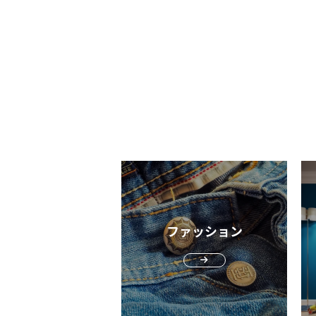
開発メンバーが時代のニーズに合わせた
師はトレンドを意識しながらお客様に似
減らせます。 Wpc. IZA折りたたみ日傘の特
豊富に含まれた化粧水の角質層への浸透
な商品を展開しながら、悩みを解決する
「美」を提案し続ける職業です。髪のス
徴を比較。選び方のポイントは？ ここでは
んでしまいかねません。そこでフォーミ
を追求してきました。大阪・奈良にある
リングだけでなく、顔の印象も意識する
Wpc.IZAの折りたたみ日傘の特徴の違い
ウォッシュには、毛穴より小さい皮脂吸
工場では医薬品製造レベルの情報管理シ
が増えてきたのを実感したため、2017
較します。 Wpc. IZA折りたたみ日傘のライ
浄成分（無水ケイ酸）と、モロッコ溶岩
ムを導入し、徹底した検査体制で、確か
ら『リップスボーイ』の開発に着手しま
ンナップは7種類。選び方のポイントは3
イ（ケイ酸AI・Mg）を配合。毛穴のす
質の製品を届けています。 三大体臭物質を
た。 そして2019年4月にメンズコスメブラ
Wpc.IZAの折りたたみ日傘は、現在8種
みまで汚れを吸着してくれます。 きめ細か
消臭する「カキタンニン」 そんな株式会社
ンド『リップスボーイ（LIPPS BOY）』
（2026年4月）の商品がラインナップし
な泡になるほど汚れを吸着してくれるの
マックスが注目したいのが、柿渋に含ま
生。誕生した当初はメイク経験がない男
ます。 シリーズサイズ（親骨・直径）重量
しっかり泡立ててから洗顔するようにし
「カキタンニン」です。現代社会では年
大半のため、メイクアイテムはハードル
特徴コンパクト53cm・96cm240gコン
ょう。 2．エッセンスローション（医薬部外
別を問わず、体臭に関する悩みやストレ
い存在でした。まずはお試し感覚で使用
トな手のひらウルトラライト50cm・
品） オルビスミスターの「エッセンスロー
持つ人が増えてきました。 気づきにくい自
もらい、ナチュラルに見せてくれると評
80cm120gシリーズ最小・最軽量ライト
ション」は、化粧水・美容液・保湿液（
分のニオイは、周りを不快にさせてしま
広まっていったことにより、いまではリ
リム55cm・90cm190g最薄で収納しや
液）の役割をこれ1本でケアしてくれる
す。ニオイケアは大人の嗜み。柿渋エキ
スボーイのアイテムでメイクをするミド
ラージ＆コンパクト50cm・
ルインワンローションです。 保湿成分、水
（カキタンニン）は三大体臭物質をしっ
性も増えています。 メイクをするミドル男
100cm300g100cmのラージ設計オート
を含む配合成分の90％以上が美容液成分
消臭してくれます。 酸酸：鼻をつく酸っぱ
性が大きく増えたきっかけは、コロナ禍
ィック＆セーフ54cm・98cm325g自動
ファッション
なったジェル状のローションなので、手
いニオイ（汗臭） イソ吉草酸：足の裏の臭
ンライン会議。パソコンの画面を通して
式バックパックガード55cm（伸長部
こぼれ落ちません。すぐにパシャっと肌
いに代表される不快感をともなう刺激臭 ノ
中の自分の顔を目にする機会が増えたた
70cm）・93〜107cm335g後方まで広
質層に浸透し、うるおいで満たしてくれ
ネナール：加齢臭の成分のひとつで年齢
シミやクマといった老けて見える原因が
設計ウィンドレジスタンス55cm・
す。ゴワついた肌を、すべすべなめらか
もなって増える独特のニオイ 「カキタンニ
なり、「メンズメイク」にチャレンジす
93cm315g風速25m/sの耐風設計クール
に整えくれます。 3．モイスチャライジング
ンは剣道の防具を消臭するアイテムにも
っかけとなったのです。 メイクは武装と同
ンパクト53cm・96cm280gシリーズ史
クリーム（医薬部外品） クリームやパック
されている成分」と知ると、その強力な