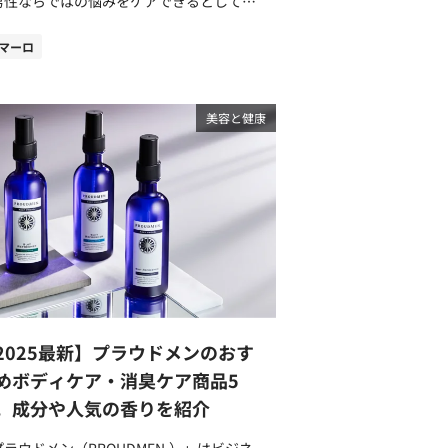
男性ならではの悩みをケアできるとして、
人メンズから注目を集めています。 今回
コスメコンシェルジュでもある筆者が、
マーロ
AROのシャンプーからおすすめ商品をご紹
します。また、商品選びで悩みがちな
ROとMARO17のシャンプーの違いについ
美容と健康
解説しますので、選び方の参考にしてみて
結論】MAROとMARO17シャン
ーの違いはターゲットとする年齢層にあり
結論を述べると、MAROとMARO17シャ
プーは、ターゲットとする年齢層に違いが
品おすすめの年齢層MARO20
30代の男性MARO1730代中盤～の男性
ROのブランドメッセージは「Make your
y with MARO」。男性ならではの頭皮や肌
悩みに合わせ、充実した1日を過ごせるよ
2025最新】プラウドメンのおす
な独自処方のメンズケアアイテムを展開し
います。20代～30代の男性におすすめで
めボディケア・消臭ケア商品5
メッセージ
。成分や人気の香りを紹介
「あきらめるなよ。男だろ。」。年齢を重
た男性のために、新たな発想を加えて研
プラウドメン（PROUDMEN.）」はビジネ