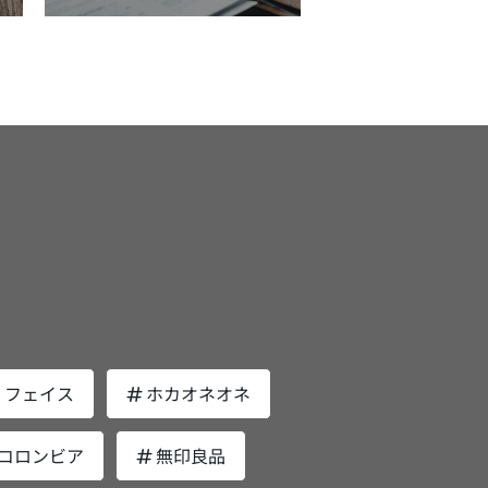
HC MEN オールインワンジェル 香りの有
配合されているので、頭皮にもやさしい処
。爽快な清々しさも感じる香りに気持ちが
ずかしさよりも、消えないシミのほうがダ
や使い心地で選ぶのもおすすめですが、年
での洗浄にもこだわってい
き締まり、口コミでは仕事のスイッチを入
ージが大きいと思うなら、日傘の使用をお
を重ねた肌は乾燥でカサカサ肌になりやす
ので、頭皮環境が整えられ、しっかりと立
るのにぴったりというものが多くありまし
ます。 ポイント3．頭皮へのダメー
、肌トラブルの原因にもなりかねません。
上がるような健康的な髪へと導いてくれる
ための香り
頭皮が蒸れると菌が繁殖し頭皮
タついている肌でも、乾燥が原因となり、
菌力＆洗浄力｜MARO 薬用デ
選びたいという、落ち着いた大人に好まれ
境が悪化するため、夏は帽子をかぶりたく
を乾燥から守ろうと過剰に皮脂が分泌され
ルプ シャンプー 特徴頭皮のアブラを
。 ラグジュアリー・オリエンタ
いという人も多いのではないでしょうか？
場合もあります。 さっぱり系を好ん
っかり落とし気になる臭いを防ぐ内容量
：「ベルガモット」 ミド
だ無防備なままにしていると、紫外線によ
選ぶ場合には、あわせて乳液やクリームな
0ml香り爽やかグリーンミント 厚生労働
ジャスミン」 ラスト：「ウッディ・
て頭皮に強いダメージを与えてしまい、さ
、油分を含むアイテムをプラスしたケアが
が認めた有効成分が配合された医薬部外品
ュアリー・オリエンタルの
ざまな頭皮トラブルを引き起こす可能性が
すすめです。DHCの男性向け化粧水、そ
シャンプーで、殺菌成分「イソプロピルメ
りは数量限定で登場し続け、多くの支持を
まります。蒸れや紫外線といった、夏なら
ぞれについて詳しくご紹介します。 さっ
ルフェノール」が雑菌の繁殖を抑え、ふ
めてきたため、定番商品として仲間入りし
はの頭皮へのダメージを防ぐアイテムとし
りと肌荒れをケア｜DHC 薬用メンズソフ
・かゆみ・臭いを防いでくれます。 消臭
。 トップのベルガモットはアー
は最適です。 男性が持ち歩いても恥
 内容量150mL定価1,886円（税
プレーにも使用されている成分「シクロデ
グレイの香りとしても有名で、ジャスミン
かしくならないメンズ日傘おすすめ3選 持
植物エキス
ストリン」が配合されていて、気になるニ
落ち着いた甘い香り。ダンディな大人の男
歩いても恥ずかしくならない、大人の男性
合の化粧水。以下の5つの効果をそなえて
イ成分を除去してくれる効果があるので、
を思わせるような、上品で高級感のある香
人気のメンズ日傘を厳選してご紹介しま
を防ぐ ニキビを防ぐ うるお
皮のアブラと匂いが気になっている人にぴ
は、特にミドル男性に大好評です。 プラ
。日傘は晴雨兼用のものが人気で長傘と折
肌を健やかに保つ 肌を引き締め
。 洗浄力があると乾燥が気にな
・フェイス
ホカオネオネ
ドメンで心地よい香りを楽しむボディケ
たたみ傘がありますが、用途に合わせてど
ものですが、4つの伝承ハーブ「キハダ樹
臭ケア商品5選 ここからはプラウドメ
らのタイプも揃えておくのがおすすめで
を防いでくれる「グリチルリチン酸ジカリ
エキス」「ホップ花エキス」「チャ葉エキ
のボディケア商品の中から、人気の商品を
に便利です
コロンビア
無印良品
ム」と、ニキビの原因となるアクネ菌を防
」「カキタンニン」の保湿成分が頭皮と髪
ます。 グルーミングボディソープ
、長傘よりもサイズが小さいため、雨にな
「イソプロピルメチルフェノール」の2つ
うるおいを守ってくれるので、心配ありま