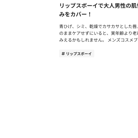
を配合した製品へとリニューアル。若年
成分となった成分のうち「トリクロバル
リップスボーイで大人男性の肌
日傘としての使用がメイン。激しい雨に
けでなく、40代以上の肌悩みにもこたえ
ン」「トリクロサン」は柿渋石鹸にもよ
みをカバー！
傘がおすすめ ジャングルのような環境下
ブランドへと進化を遂げています。 ※1 ハリ
用されていた成分だったため、危険とい
（温度70℃・湿度95%）で3年相当の急
とツヤのある肌を目指す保湿成分 ※2 ニキ
コミが広まってしまったようです。厚生
青ひげ、シミ、乾燥でカサカサとした唇..
化試験を行った際には、生地の退色や加
ビ・肌荒れ予防有効成分とうるおいによ
省からの推奨を受けて、多くの製品が代
のままケアせずにいると、実年齢より老
解によるコーティングの劣化といった、
透明感をサポートする成分を組み合わせ
殺菌成分を用いた商品を開発し切り替え
みえるかもしれません。 メンズコスメブラ
見える劣化は認められませんでした。劣
合成分 オルビスミスターのおすすめスキン
めました。 そのため、現在発売中の商品に
ンド「リップスボーイ（LIPPS BOY）」
にくい生地と実証されているため、長く
ケア商品 ここからはオルビスミスターのス
危険な成分が含有されている製品はごく
大人男性の悩みもカバーしてくれると評
リップスボーイ
できます。 ただし、あくまでも「日傘」と
キンケア商品から、おすすめ商品をご紹
です。柿渋石鹸の危険性が不安な人は、
す。コスメコンシェルジュでもある筆者
しての使用がメインの傘です。雨風をと
ます。 ※2023年のリニューアル後、オルビ
名に「トリクロバルカン」「トリクロサ
自然な美しさで大人の男性の色気をUP
う状況になると、雨傘と比較して耐久性
スミスターの基本3アイテム（洗顔、化
が入っていないかを確かめてから購入す
くれるリップスボーイのおすすめアイテ
許なく感じるでしょう。「予想外の急な
水、クリーム）は有効成分「グリチルリ
よいでしょう。 おすすめは柿渋商品のパイ
厳選してご紹介します。 リップスボーイ
際にも使用できる日傘」という認識で、
酸2K」が配合された医薬部外品となって
オニア『マックス』の製品 柿渋商品を数多
（LIPPS BOY）が評判の理由とは？ メンズコ
日には雨傘の使用をおすすめします。 3．簡
るので、購入する際には旧製品と間違わ
く販売し、業界のパイオニアとされるの
スメブランド『リップスボーイ（LIPPS
単に開閉できる 折りたたみ傘でストレスと
ようにしましょう。 1．フォーミングウォッ
1905年創業の老舗石鹸メーカー「株式
BOY）』を手がけているのは、株式会社
なるのは、骨をポキポキと折って折りた
シュ（医薬部外品） 「フォーミングウォッ
マックス」です。 健康を保つためには、衛
プスです。株式会社リップスは1999年
手間。Wpc. IZAの折りたたみ日傘は、
シュ」は、洗顔料・シェービングフォー
生環境が欠かせません。楽しみながら手
アサロン『リップス（LIPPS）』を開業
を開くイージーオープン仕様なので、ス
先行美容液の役割をはたしてくれるアイ
って欲しいという思いから、戦前から小
メンズ界のカリスマサロンとなりました
スなくスムーズに開閉できます。 わずかな
です。スキンケアの基本となる顔の汚れ
の手洗い石鹸としてお馴染みの「レモン
美容室リップスを訪れる8〜9割の来店者
違いですが、毎日のように使用する日傘
脂成分を落としてくれます。 顔の表面に汚
鹸」の製造販売もしている会社です。 研究
美容感度の高い10代〜20代の男性で、
このひと手間がないだけでストレスを大
れや皮脂成分が残ったままでは、美容成