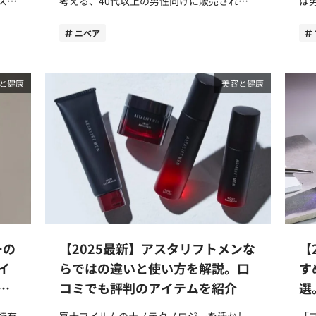
スタ
考える、40代以上の男性向けに販売されて
は
ま
いるのがアクティブエイジシリーズです。
大
今回はアクティブエイジシリーズのおすすめ
は
ニベア
い
商品をご紹介します。シリーズの特徴や商品
M
てく
別の使い方についても解説していますので、
介
ぜひ参考にしてください。 ニベアメンとア
MA
と健康
美容と健康
クティブエイジシリーズの3つの違い 男性向
て
けの商品を多数展開しているニベアメンです
ください。 【
雨兼
が、アクティブエイジングシリーズとの違い
プ
シーイ
はどこにあるのでしょうか？ ニベアメンの
まず
アクティブエイジシリーズには、ニベアメン
ン
きに
と違い、年齢を重ねた男性の肌悩みにアプロ
あります。 商
とな
ーチする3つの違いがあります。 大人の肌を
代～
傘
潤す保湿成分 年齢を重ねた肌のお手入れに
MA
いと
有効な成分を配合 悩みにアプローチする効
da
能評価試験済み 違い1．乾燥を潤す保湿成分
の
ーの
【2025最新】アスタリフトメンな
【
年々
1つ目の違いは乾燥を潤す保湿成分が含まれ
う
22
ている点です。 アクティブエイジシリーズ
て
イ
らではの違いと使い方を解説。口
す
破。
の商品に共通して配合されているのが「ヒア
す。 対してMARO17のブランド
徴
コミでも評判のアイテムを紹介
選
ルロン酸」「コエンザイムＱ10」の保湿成
は
品ベ
分。「ヒアルロン酸」は1グラムで6リット
ね
特有
富士フイルムのナノテクノロジーを活かし、
「