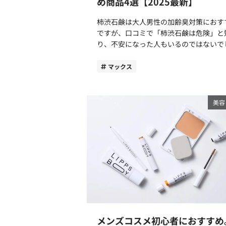
め商品4選【2025最新】
おすすめ より涼しい日傘を求めるなら、日
当初、主力としてきたのは20代・30代
傘のカラーは白かベージュがおすすめで
心とした男性です。その後オルビスミス
柿渋石鹸は大人男性の加齢臭対策におす
子どもの頃「黒い画用紙」と「白い画用
は男性の価値観に寄り添いながら、より
ですが、口コミで「柿渋石鹸は危険」と
を使用し、虫めがねで太陽光を集めてど
ケアを提案するためのリニューアルを繰
り、不安になった人もいるのではないで
の画用紙が先に穴があくか、という実験
し、2023年3月には40代男性もターゲッ
うか？実は柿渋石鹸そのものに危険はな
た経験はありませんか？ 白色は光をはね返
した成分を配合します。 オルビスミスター
特定の成分が含まれている一部の製品へ
マックス
すのに対し、黒色は熱を吸収しやすいと
の特徴は男性の印象をポジティブに保つ
識から「危険」というイメージが広がっ
性質があるため、色が黒に近いほど日傘
らかな光” オルビスはリニューアルにあわせ
まいました。 そこで今回はコスメコンシェ
が熱をもってしまいます。なるべく白に
て男性の肌悩みについて科学的に検証。
ルジュである筆者が、柿渋石鹸が危険と
美容
色を選んだほうが、より涼しく過ごせる
肌におけるネガティブな光「テカリ」と
れた理由や、おすすめの柿渋石鹸につい
です。 2．最高等級の撥水力 Wpc. IZAの折り
ティブな光「ツヤ」の違いに着目します
介します。 柿渋石鹸が危険という口コミが
たたみ日傘には、優れた耐水・撥水の生
その結果辿り着いたのが「頬全体に入っ
広まった理由 2016年9月、米国食品医薬品
採用しています。耐水圧は10,000mmを
らかい光」の存在。男性肌の印象は、こ
局（FDA）がトリクロサン等19成分を含
ていて、この数値は大雨にも耐えられる
で注目されてきた乾燥・テカリを抑える
する抗菌石鹼に対し、効果への疑問や健
です(JIS L 1092 A法)。 撥水度試験では5等
でなく、ハリ・ツヤへもアプローチする
スクを懸念して販売停止の措置をとるこ
級。水滴を落とした後の生地の状態で評
で、くすみがなく、より明るい「柔らか
表明しました。 日本国内では対象成分を含
する試験で、5級が最も撥水性が高い数
光」をまとった肌へと導くことを発見し
有する薬用石鹸、約800品目を承認して
なります。 高い撥水力により雨粒と生地の
た。 この発見をもとに、オルビスミスター
健康被害は報告されていないものの、厚
接触する面積が減り水滴が玉のように転
では銀杏葉エキスF（※1）やD-グリチ
働省は1年以内に対象成分を含有しない
ため、軽く振るだけで水滴が簡単に振り
チン酸ジカリウムRM（※）2といった新
メンズコスメ初心者におすすめ
製品への取り組みを推奨しています。 対象
え、手がほとんど濡れません。 あくまでも