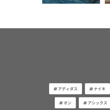
じもの。身だしなみもビジネスマナーの
も涼しい 商品選びで注目したいポイントは3
の役割をはたしてくれるアイテムが、「
力をイメージできるのではないでしょう
で、メイクによって清潔感あふれる若々
つです。 選び方1．コンパクトさと重さ まず
スチャライジングクリーム」です。 ミドル
消臭の持続性を高めた『太陽のさちEX』
を演出できれば、“デキる男”という印象
折りたたみ日傘は持ち運びやカバンへの
男性はテカテカとした脂性肌が気になる
リーズ マックスの商品でも人気シリーズと
えてくれます。まだメイクをするミドル
を想定して、「コンパクトさと重さ」に
う人も多いですが、肌の乾燥が進行した
して知られるのが『太陽のさちEX』シリ
は少ないかもしれませんが「メイクで顔
しましょう。カバンに収納してもスペー
果、肌のうるおいを守るために過剰に皮
ズ。 低刺激・高機能となる『太陽のさち
象が変わる」というのを実感できると、
取らず、重くならないタイプがおすすめ
分泌されている場合があります。 肌のうる
EX』シリーズは2011年3月に発売され、
ちも前向きになれるはず。まずは評判の
す。 Wpc. IZAのシリーズでは、「コンパク
おいを守るために大事なのが「油分」。
2017年2月、2020年3月とリニューアル
プスボーイのメイクアップアイテムから
ト」や「ウルトラライト」、「ライト＆
ビスミスターのモイスチャーは2023年
がら進化をし続けてきました。 シャンプー
てみてはいかがでしょうか？ 大人の男性に
ム」などが収納や持ち運びに優れていま
液からクリームになり、容器もボトルか
やボディシャンプーには、共通成分とし
も評判！リップスボーイのおすすめメイ
選び方2．日の当たりにくさ・濡れにくさ 
ューブになりました。クリームは乳液よ
肌のうるおいをUPする新成分「柿の葉
イテム5選 ミドル男性にもおすすめの、リッ
少サイズ感が大きくても、「日の当たり
油分が多く配合されています。肌の表面
ダー」「オウゴンエキス」「緑茶エキス
プスボーイのメイクアイテムについて紹
さ・濡れにくさ」を重視したいなら直径
を張り水分を閉じ込める効果がより高い
「海藻エキス」「ブドウ葉エキス」「ダ
ます。 リップバーム 内容量4g定価1,980円
めの商品を選んでみましょう。 Wpc. IZAの
ームとパック、1本で2役の高機能クリー
エキス」を配合。 さらに清浄成分として重
（税込） リップは年齢を重ねた男性でも乾
シリーズでは、「ラージ＆コンパクト」
です。 水分と油分のバランスを整えるケア
曹（炭酸水素ナトリウム）が配合されて
燥ケアのために使用している人も多いの
「オートマチック＆セーフ」、「バック
がテカらない肌を保ってくれるので、ロ
す。重曹はキッチンの油汚れを落とすよ
メイクとしても取り入れやすいのではな
ク ガード」などは直径が広めです。日差
ョンの後にはモイスチャライジングケア
に、頭皮や毛穴の皮脂汚れをすっきりと
しょうか？乾燥してくすんだ色の唇をし
をカバーできる面積が広がれば、それだ
アディダス
ナイキ
ットで使用するようにしましょう。皮脂
してくれるので、皮脂に含まれている加
ると暗い印象を与えてしまうので、血色
感温度も低くなります。 選び方3．アイテム
着する粉体も配合されているので、皮脂
への効果も期待できるでしょう。 『太陽の
くする色のついたリップを取り入れてみ
の機能性 最後に各アイテムの「機能性」に
えながらうるおいをキープしてくれます
さちEX』が支持を得ている理由は、消臭
オン
アシックス
ょう。 色のついたリップは入手しやすいア
も注目しておきましょう。Wpc. IZAは
4．クレンザー オルビスミスターの「クレン
だけではありません。エチケット成分と
イテムですが、女性向けのリップではツ
ーズ共通で高い撥水性や防水性、UVカ