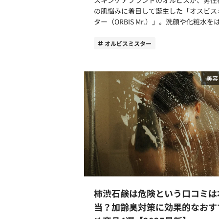
スト30」にて「メンズ日傘」が14位に
の肌悩みに着目して誕生した「オスビス
クインしました。 Wpc. IZAの折りたたみ日
ター（ORBIS Mr.）」。洗顔や化粧水を
傘が多くの男性に選ばれているポイント
めスキンケアの基本アイテムが揃ってお
つご紹介します。 遮光率100％・UVカット
20代・30代はもちろん、はじめてスキ
オルビスミスター
率100％、UPF50＋ 最高等級の撥水力 簡単
アに取り組む40代からも支持を集めてい
に開閉できる 1．遮光率100％・UVカット率
す。 今回はコスメコンシェルジュでもある
100％、UPF50＋ Wpc. IZAの折りたたみ日傘
筆者がオルビスミスターの魅力と、おす
美容
の強みは、完全遮光100％・UVカット率
のスキンケアアイテムを厳選してご紹介
100％・UPF50+という点。UPFとは衣
す。 オルビスミスターの歴史と年齢層の変
紫外線を防ぐ効果を示す指標です。 地上に
化 オルビスミスターを販売しているのは、
降り注ぐ紫外線の約9割はUV-Aで、UV-
1987年にポーラグループのベンチャー
真皮中層にまで到達し、しわやたるみの
として創業した、オルビス株式会社です
となります。UV-Aを浴び続け過剰に刺
創業当初からのこだわりは「肌本来の力
受けると、シミにもつながりかねません
じ、美しさを引き出す」こと。2018年
UPFの数値の範囲は15〜50となり、50
本的なリブランディングのため、オルビ
えた場合に50+と表示されます。Wpc. IZ
提供する価値を「SMART AGING®（ス
折りたたみ日傘は、木陰を歩いているか
エイジング®）」として再定義し、自分
うな涼しさを実感できるだけでなく、肌
柿渋石鹸は危険という口コミは
い美しさを引き出す提案に注力していき
化から守ってくれる頼もしい存在となる
た。 メンズブランドの「オルビス ミスター
当？加齢臭対策に効果的なおす
ょう。 より涼しい日傘なら白がベージュが
（ORBIS Mr.）」が誕生したのは、2017