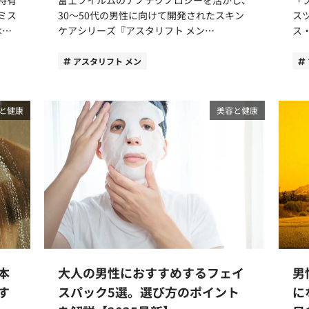
ラン
ルもの水を保つ力がある保湿成分で、肌に潤
究
ミス
30〜50代の男性に向けて開発されたスキン
ス
いとハリをもたらしてくれます。 「コエン
M
はじ
ケアシリーズ『アスタリフト メン
ス
を3
ザイムＱ10」は別名ユビデカレノン、もと
が
り、
（ASTALIFT MEN）』は口コミでも評判のブ
っ
もと体の中（ミトコンドリア内）に存在して
て
ンケ
ランドです。 今回はコスメコンシェルジュ
です。 日常的なケア
アスタリフト メン
いるビタミン様化合物です。ビタミンに似た
る方にお
ま
でもある筆者が、アスタリフト メンの魅力
り
働きによる抗酸化作用があるされ、肌のター
ャン
についてご紹介します。商品の使い方やおす
さ
ンオーバーが促進し、ハリとツヤをもたらし
らは
すめ
すめアイテムもご紹介しますので、どれを選
人の
と健康
美容と健康
てくれます。 Q10は光に弱い成分であるた
よ
しま
ぶのか迷っている方はぜひ参考にしてくださ
ン
類が
め、ニベアメン アクティブエイジシリーズ
M
い。 アスタリフトとは？男性スキンケアが
香
は遮光性の高い容器になっています。直射日
う。 全シリーズのシャンプーに
誕生した背景 アスタリフトのスキンケアに
ケ
Aは
光が当たらない場所に保管するようにしまし
「ノンシリ
企業
は、富士フイルムが長年にわたり写真分野で
ウ
原因
ょう。 違い2．年齢を重ねた肌のお手入れに
は
。
培ってきた技術や知識が活かされています。
つの消臭成
激を
有効な成分を配合 年齢肌に有効な成分が配
シ
を信
そもそも美しい写真を現像するためには、さ
イ
。
合されているのも、アクティブエイジシリー
ン
に抜
まざまな高度な技術が必要です。たとえば、
る
を超
ズの違いです。 アクティブエイジシリーズ
リ
スが
写真の原料の約半分にはコラーゲンが使われ
ます。 ニオイをカッ
Aの
は全て医薬部外品。医薬部外品とは、厚生労
し
マート
ています。 また、紫外線による色あせを防
「
のよ
働省が認可した効果・効能に有効な成分が一
な
らし
ぐ抗酸化技術や、光を「記録」した写真を分
で
を老
定の濃度配合された製品です。アイテムによ
リ
本
大人の男性におすすめするフェイ
男
まし
析し管理する技術。さらに、極めて薄い層を
ます。 カキタンニン 
でし
って異なる有効成分が配合されているので、
の
重ねて写真フィルムを作るナノテクノロジー
ー
す
スパック5選。選び方のポイント
に
合わせ使いによりさらなる効果を期待できる
残る可
年。
も重要な役割を果たしています。 「ナノ」
「渋柿」