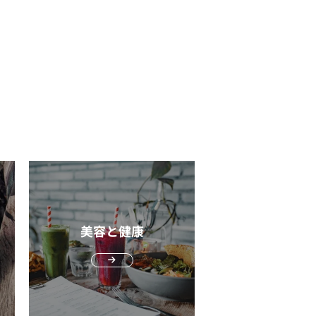
気をつけて！～ | 報道発表資料 | 環境省
一切使用していません。徹底した検証によ
の男性におすすめするMARO・MARO17
ミング・シトラスの香りを選んでおけば間
しでも不快な体臭を防ぐためにも、日傘は
、安心・高品質の商品をお客様の元へ提
選 MAROおよびMARO17のシャ
いでしょう。 シトラス・ムスクの香
。 ポイント2．光老化対策になる
。検証は製造前だけでなく、製造途中・製
プーの中から、おすすめの5種類を紹介し
国皮膚科学会（AAD）では、肌老化の約
後、そして出荷後にも一定期間をおいて行
O17どちらのシャンプー
ッディ・フローラス」 ラスト：「スウ
0%が紫外線によるものだと発表していま
ます。 「安価ながらも高品質の製
もクールタイプがありますが、爽快感が欲
ムスク」 グルーミング・シトラス
。紫外線の種類は大きく分けて、UV-A・
を」。そのチャレンジは健康食品分野でも
くなる暑い日での使用がおすすめです。
りも落ち着いた、大人の優しさを兼ね備え
UV-Cの3つ。 UV-Cと、UV-Bの一部は
価され、参入後わずが7年で通販健康食品
的な髪へ｜MARO 3D ボリュームアップ
香り。爽やかすぎず、大人すぎない香り
上にまで届かないため、紫外線の約9割は
おいて売上NO.1を達成しました。国内3箇
特徴根元まで洗浄し、しっかり
、口コミでは35歳以上の大人の男性に好
-Aです。UV-Aは真皮中層にまで到達し、
に自社工場を所有し、徹底して安心・安全
した立ち上がりへ導く内容量460mL香り
いるようです。 ムスクは本来はジャ
やたるみの原因となります。 UV-Aを浴
製品を作り続けている姿勢が、DHC製品
ルミント 髪のボリュームと地肌の
ウジカの雄から採れる香料でメスを呼び寄
続け過剰に刺激を受けるとメラノサイトが
信頼を生み出しています。 DHCメンズ
策を考えた処方のシャンプーで、従来品は
たり縄張りを示す役割があるため、持続性
発になりメラニンが作られますが、肌の細
キンケア化粧水は4タイプ！大人肌にはし
を外側から補強しボリュームを高めていた
あり、遠くまで香りを届けてくれます。現
が生まれ変わる「ターンオーバー」ととも
系がおすすめ DHCが男性向けに発売
対し、『MARO 3D ボリュームアップ シ
は動物保護の観点からほとんど合成となっ
約1ヶ月ほどで剥がれ落ちるので、通常な
ているスキンケア化粧水は4タイプで、さ
ンプー』は内側まで毛髪を支える成分を配
いるものの、特徴は変わりません。 ごく
れほど問題ではありません。 ターンオ
にさっぱり系としっとり系があります。
。 3種の補修成分「ソイプロテイ
美容と健康
量を混ぜると豊かな香りとなり広がってく
バーが加齢とともに遅くなると、メラニン
っぱりと肌荒れをケア｜DHC 薬用メンズ
（加水分解ダイズタンパク）」「グルタミ
るので、香水の成分として良く使われてい
皮膚の中に残りやすくなります。メラニン
ローション さっぱりとうるおす｜
酸」「ホエイ」が髪の深部まで浸透して、
ッドの香り トップ：
溜まっていくと、簡単には消えなくなる
HC ライト＆リフレッシング フェースロー
側まで髪を強く支えてくれます。刺激の少
バルグリーン」 ミドル：「フローラ
シミ」につながってしまうのです。 今の
ア｜DHC 薬用メンズ
い洗浄成分が使用され、炎症を抑えて肌荒
ラスト：「ウッディ・ムスク」
ちに年々強くなる紫外線から肌を守ってお
ーション 顔＆体までしっかり保湿
を防いでくれる「グリチルリチン酸2K」
ップの「ハーバル」とは、ハーブの香りで
ないと、手遅れになりかねないでしょう。