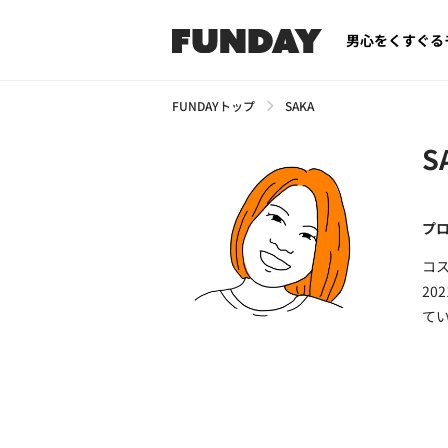
男心をくすぐる
FUNDAYトップ
SAKA
S
プ
コ
2
て