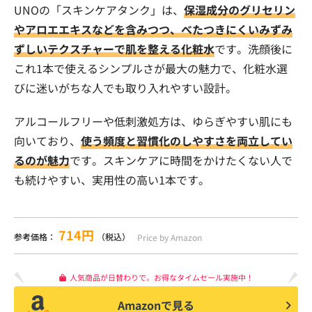
UNOの「スキンケアタンク」は、
保湿成分のグリセリン
やアロエエキスなどを含みつつ、べたつきにくいみずみ
ずしいテクスチャーで肌を整える化粧水
です。洗顔後に
これ1本で使えるシンプルさが最大の魅力で、化粧水選
びに迷いがちな人でも取り入れやすい設計。
アルコールフリーや低刺激処方は、ゆらぎやすい肌にも
向いており、
使う頻度と習慣化のしやすさを両立してい
るのが魅力
です。スキンケアに時間をかけたくない人で
も続けやすい、実用性の高い1本です。
714円
参考価格：
（税込）
Price by Amazon
人気商品が日替わりで。お得なタイムセール実施中！
Amazonで見る