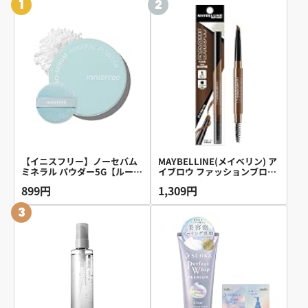
1
2
【イニスフリー】ノーセバム
MAYBELLINE(メイベリン) ア
ミネラル パウダー5G【ルース
イブロウ ファッションブロウ
パウダー】正規品 化粧くずれ
パウダーインペンシル N BR-3
899円
1,309円
崩れない 毛穴レス 脂性肌 テ
明るい茶色 ペンシル メンズ
カリ防止 サラサラ 皮脂 韓国
鉛筆
3
コスメ 化粧直し 持ち運び 敏
感肌 ナチュラル仕上げ 脂性肌
人気 コスパ メンズ 透明感 メ
イクキープ ベタつき防止 ノー
ファンデ プレゼント プチプラ
24時間 保湿 くすみ ニキビ肌
OK 低刺激 旅行用 Tゾーン時
短 マット ツヤ 乾燥 ふんわり
透明 崩れにくい 韓国コスメ