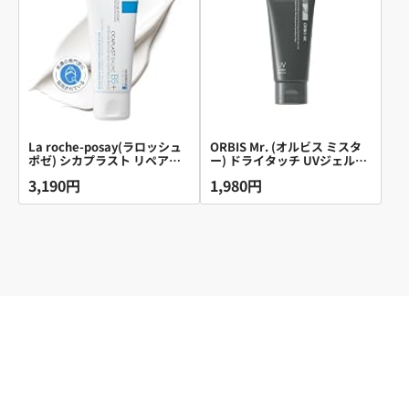
La roche-posay(ラロッシュ
ORBIS Mr. (オルビス ミスタ
ポゼ) シカプラスト リペアク
ー) ドライタッチ UVジェル
リーム B5+ 保湿 肌荒れ 顔 全
60g 日焼け止め (下地/メンズ)
3,190円
1,980円
身 乾燥 花粉 CICA メンズ
男女兼用
40mL