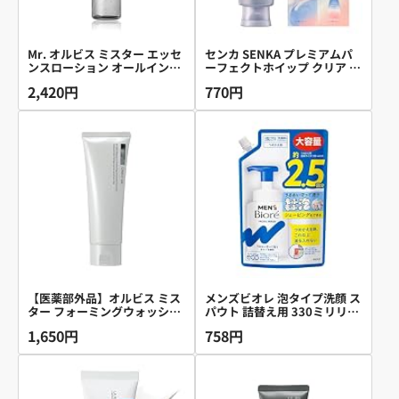
Mr. オルビス ミスター エッセ
センカ SENKA プレミアムパ
ンスローション オールインワ
ーフェクトホイップ クリア 洗
ン ( 化粧水 / 保湿ジェル ) メン
顔フォーム 120g+サンプル
2,420円
770円
ズ 180mL【医薬部外品】
(医薬部外品)
【医薬部外品】オルビス ミス
メンズビオレ 泡タイプ洗顔 ス
ター フォーミングウォッシュ
パウト 詰替え用 330ミリリッ
洗顔 メンズ 120g ( 無香料 / 濃
トル (x 1)
1,650円
758円
密泡) 洗顔フォーム