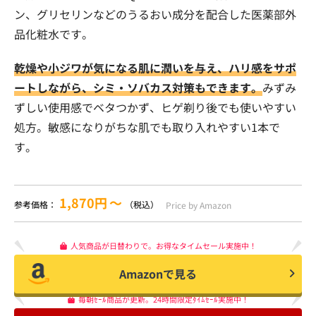
ン、グリセリンなどのうるおい成分を配合した医薬部外
品化粧水です。
乾燥や小ジワが気になる肌に潤いを与え、ハリ感をサポ
ートしながら、シミ・ソバカス対策もできます。
みずみ
ずしい使用感でベタつかず、ヒゲ剃り後でも使いやすい
処方。敏感になりがちな肌でも取り入れやすい1本で
す。
1,870円
〜
参考価格：
（税込）
Price by Amazon
人気商品が日替わりで。お得なタイムセール実施中！
Amazonで見る
毎朝ｾｰﾙ商品が更新。24時間限定ﾀｲﾑｾｰﾙ実施中！