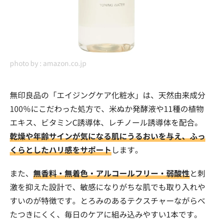
photo by :
amazon.co.jp
無印良品の「エイジングケア化粧水」は、天然由来成分
100％にこだわった処方で、米ぬか発酵液や11種の植物
エキス、ビタミンC誘導体、レチノール誘導体を配合。
乾燥や年齢サインが気になる肌にうるおいを与え、ふっ
くらとしたハリ感をサポート
します。
また、
無香料・無着色・アルコールフリー・弱酸性
と刺
激を抑えた設計で、敏感になりがちな肌でも取り入れや
すいのが特徴です。とろみのあるテクスチャーながらべ
たつきにくく、毎日のケアに組み込みやすい1本です。