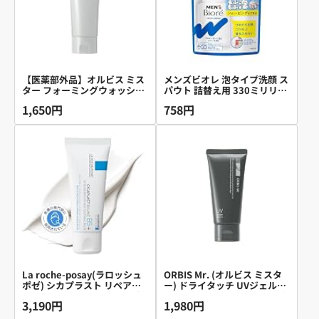
【医薬部外品】オルビス ミス
メンズビオレ 泡タイプ洗顔 ス
ター フォーミングウォッシュ
パウト 詰替え用 330ミリリッ
洗顔 メンズ 120g ( 無香料 / 濃
トル (x 1)
1,650円
758円
密泡) 洗顔フォーム
La roche-posay(ラロッシュ
ORBIS Mr. (オルビス ミスタ
ポゼ) シカプラスト リペアク
ー) ドライタッチ UVジェル
リーム B5+ 保湿 肌荒れ 顔 全
60g 日焼け止め (下地/メンズ)
3,190円
1,980円
身 乾燥 花粉 CICA メンズ
男女兼用
40mL