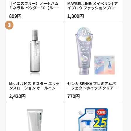
【イニスフリー】ノーセバム
MAYBELLINE(メイベリン) ア
ミネラル パウダー5G【ルース
イブロウ ファッションブロウ
パウダー】正規品 化粧くずれ
パウダーインペンシル N BR-3
899円
1,309円
崩れない 毛穴レス 脂性肌 テ
明るい茶色 ペンシル メンズ
カリ防止 サラサラ 皮脂 韓国
鉛筆
3
コスメ 化粧直し 持ち運び 敏
感肌 ナチュラル仕上げ 脂性肌
人気 コスパ メンズ 透明感 メ
イクキープ ベタつき防止 ノー
ファンデ プレゼント プチプラ
24時間 保湿 くすみ ニキビ肌
OK 低刺激 旅行用 Tゾーン時
短 マット ツヤ 乾燥 ふんわり
透明 崩れにくい 韓国コスメ
Mr. オルビス ミスター エッセ
センカ SENKA プレミアムパ
ンスローション オールインワ
ーフェクトホイップ クリア 洗
ン ( 化粧水 / 保湿ジェル ) メン
顔フォーム 120g+サンプル
2,420円
770円
ズ 180mL【医薬部外品】
(医薬部外品)