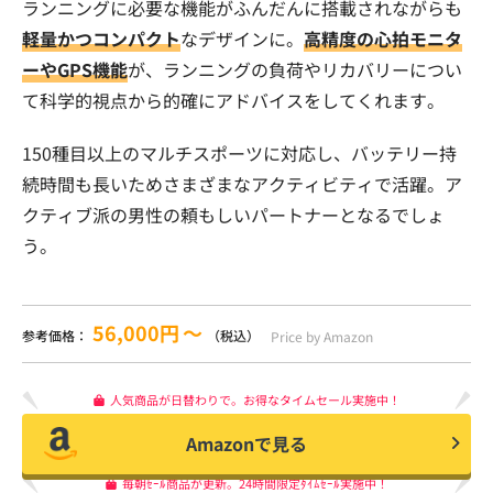
ランニングに必要な機能がふんだんに搭載されながらも
軽量かつコンパクト
なデザインに。
高精度の心拍モニタ
ーやGPS機能
が、ランニングの負荷やリカバリーについ
て科学的視点から的確にアドバイスをしてくれます。
150種目以上のマルチスポーツに対応し、バッテリー持
続時間も長いためさまざまなアクティビティで活躍。ア
クティブ派の男性の頼もしいパートナーとなるでしょ
う。
56,000円
〜
参考価格：
（税込）
Price by Amazon
人気商品が日替わりで。お得なタイムセール実施中！
Amazonで見る
毎朝ｾｰﾙ商品が更新。24時間限定ﾀｲﾑｾｰﾙ実施中！