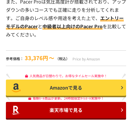
また、Pacer Proは気圧高度計が搭載されており、アップ
ダウンの多いコースでも正確に走りを分析してくれま
す。ご自身のレベル感や用途を考えた上で、
エントリー
モデルのPacer
と
中級者以上向けのPacer Pro
を比較して
みてください。
33,376円
〜
参考価格：
（税込）
Price by Amazon
人気商品が日替わりで。お得なタイムセール実施中！
Amazonで見る
毎朝ｾｰﾙ商品が更新。24時間限定ﾀｲﾑｾｰﾙ実施中！
楽天市場で見る