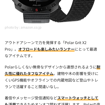
photo by :
amazon.co.jp
アウトドアシーンで力を発揮する「Polar Grit X2
Pro」。
オフロードも楽しみたいランナー
にとって最適
なアイテムです。
Polarらしくない無骨なデザインから連想されるように
耐
久性に優れたタフなアイテム
。建物や木の影響を受けに
くいGPS機能やオフラインでの内蔵地図など登山やトレ
ランで活躍すること間違いなし。
着信やメッセージ受信通知など
スマートウォッチとして
も活用
できるためオンオフ問わず活躍します。Polarの高