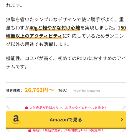
れます。
無駄を省いたシンプルなデザインで使い勝手がよく、重
量もわずか
40gと軽やかな付け心地
を実現しました。1
50
種類以上のアクティビティ
に対応しているためランニン
グ以外の用途でも活躍します。
機能性、コスパが高く、初めてのPolarにおすすめのアイ
テムです。
26,762円
〜
参考価格：
（税込）
Price by Amazon
人気商品が日替わりで。お得なタイムセール実施中！
Amazonで見る
毎朝ｾｰﾙ商品が更新。24時間限定ﾀｲﾑｾｰﾙ実施中！