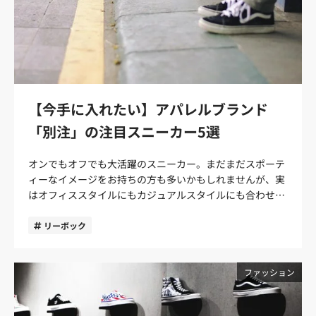
【今手に入れたい】アパレルブランド
「別注」の注目スニーカー5選
オンでもオフでも大活躍のスニーカー。まだまだスポーテ
ィーなイメージをお持ちの方も多いかもしれませんが、実
はオフィススタイルにもカジュアルスタイルにも合わせや
すい必須アイテムです。 しかも、数々のアパレルブランド
が別注スニーカーをリリースしていることをご存知です
リーボック
か？今やスニーカーは“履く”だけのアイテムではなく“魅
せる”アイテムなのです。 本記事では、人気アパレルブラ
ンドの中から、注目の別注スニーカーを5つご紹介しま
ファッション
す。ぜひ一緒に特別な一足を探しましょう。 自分に合う別
注スニーカーの選び方 別注スニーカーとは、アパレルブラ