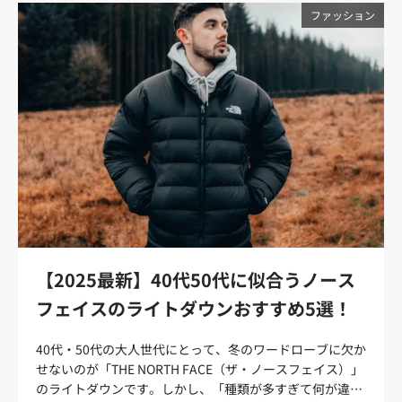
び方のポイントについても詳しく解説するので、ぜひ自分
ファッション
り、オリジナリティも高まります。 また、スニーカーのタ
に合ったモデル選びの参考にしてみてください。 VANSを
ンにラベルがプラスされたり、シューレースが変わってい
代表するラインをチェック まず、VANSを代表するライン
たり、細部のディテールのみ異なる場合もあります。例え
それぞれの特徴について解説します。用途に合うモデルを
ば、程よくブランドを主張したい方や、いつもとは一味違
選ぶためにも、ラインごとの違いをしっかりと把握してお
う感覚を味わいたい方におすすめです。 手持ちの服との統
きましょう。 クラシックライン クラシックラインとは、
一感を楽しむ 大好きなアパレルブランドであれば、すでに
VANSの原点といえる最も定番のラインで、幅広いファッ
数着愛用アイテムをお持ちではないでしょうか。その手持
ションスタイルに合わせやすい汎用性の高さが魅力です。
ちの服と合わせるのであれば、やはり同ブランドが特別注
アッパーには主にキャンバス素材を使用しており、軽快に
文した別注スニーカーが間違いありません。 例えば色使い
履けるのがポイント。買い物や散歩などの軽いお出かけ
や生地感、さらに細かく言えば色のトーンに至るまでブラ
や、タウンユースにもぴったりです。 基本的にシンプルな
ンドテイストが反映されているため、スタイリングに統一
デザインのモデルが多く、創業当時から現在も人気の高い
感が出るのは必然です。 いつもスタイリングの仕上げで
「オーセンティック」をはじめ、サイドストライプを初め
「ん?」と違和感をお持ちの方は、ぜひ足元に同ブランド
て採用した「オールドスクール」など、長年親しまれてい
の別注スニーカーをチョイスしましょう。その一足でばっ
【2025最新】40代50代に似合うノース
るモデルが数多く揃っています。カラーバリエーションも
ちりスタイリングが整います。 今手に入れたいおすすめ別
フェイスのライトダウンおすすめ5選！
豊富なので、コーディネートのしやすさを重視したい方に
注スニーカー5選 アパレルブランドとシューズブランドが
おすすめです。 スケートクラシックス スケートクラシッ
コラボした別注スニーカーの中から、今手に入れたい5足
40代・50代の大人世代にとって、冬のワードローブに欠か
クスとは、スケートシューズとしての性能をアップデート
をチョイスしました。 今まで着たことのあるブランドであ
せないのが「THE NORTH FACE（ザ・ノースフェイス）」
したラインで、耐久性・クッション性ともに優れているの
ればプラスアイテムとして、まだ着たことのないブランド
のライトダウンです。しかし、「種類が多すぎて何が違う
が特徴です。つま先など摩耗の激しい箇所には、補強素材
であればファーストアイテムとして入手してみてはいかが