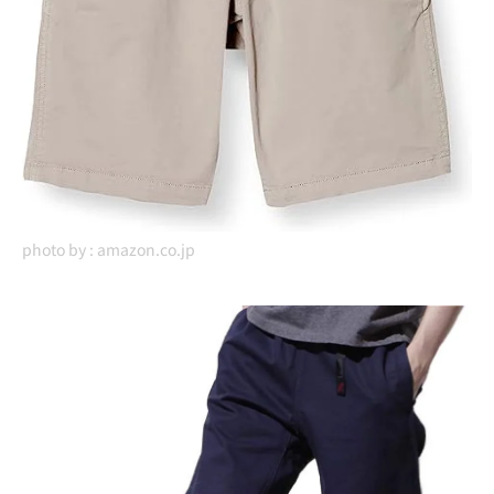
photo by :
amazon.co.jp