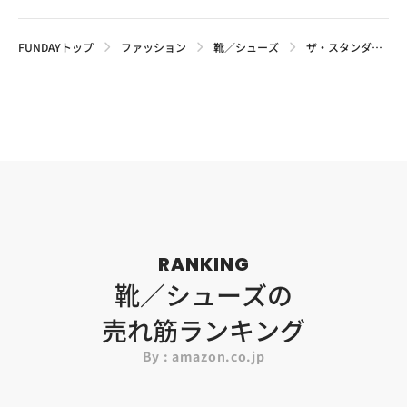
FUNDAYトップ
ファッション
靴／シューズ
ザ・スタンダード！コンバースの白スニーカーおすすめモデル＆人気モデルの特徴と違いについて解説
RANKING
靴／シューズの
売れ筋ランキング
By : amazon.co.jp