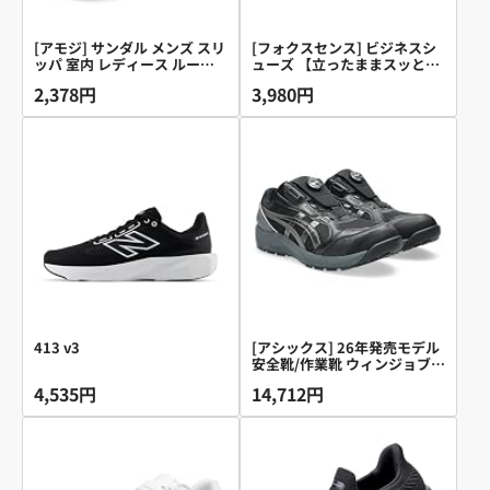
[アモジ] サンダル メンズ スリ
[フォクスセンス] ビジネスシ
ッパ 室内 レディース ルーム
ューズ 【立ったままスッと履
シューズ めんず クロッグサン
ける】 革靴 メンズ 走れる ド
2,378円
3,980円
ダル れでぃーす サボ ビジネ
レスシューズ 本革 ウォーキン
ス オフィスサンダル ビーチ
グ ストレートチップ スニーカ
ベランダ 室内履き さんだる
ー 通気性 紳士靴 歩きやすい
すりっぱ 夏 夏用 通気 部屋 軽
防滑 内羽根 軽量 防水 高級レ
量 おしゃれ クッション 大き
ザー フォーマル ブラック
いサイズ 幅広 内履き 外履き
26.5CM QS2358-01
防水 事務所 屋外 玄関 ゴム つ
っかけ スリッポン AM1702 黒
ブラック 27.0cm
413 v3
[アシックス] 26年発売モデル
安全靴/作業靴 ウィンジョブ
CP229 BOA JSAA A種先芯 メ
4,535円
14,712円
ッシュ ローカット 3E ユニセ
ックス大人 ブラック/ガンメタ
ル 26.5 cm 3E