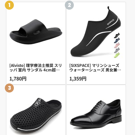
1
2
[Alvisto] 理学療法士推奨 スリ
[SIXSPACE] マリンシューズ
ッパ 室内 サンダル 4cm超厚
ウォーターシューズ 男女兼用
底 エアースリッパ ルームシュ
アクアシューズ フィットネス
1,780円
1,359円
ーズ レディース メンズ ベラ
シューズ レディース メンズ
ンダ バス トイレ 超軽量 静音
軽量 通気 滑り止 ヨガ サーフ
3
防滑 柔らか 抗菌防臭 EVA air
ブーツ ブラック 26.5cm
slippers ブラック 27.0-
28.0cm