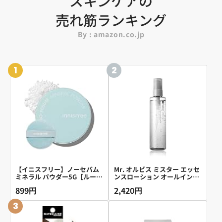
スキンケアの
売れ筋ランキング
By : amazon.co.jp
1
2
【イニスフリー】ノーセバム
Mr. オルビス ミスター エッセ
ミネラル パウダー5G【ルース
ンスローション オールインワ
パウダー】正規品 化粧くずれ
ン ( 化粧水 / 保湿ジェル ) メン
899円
2,420円
崩れない 毛穴レス 脂性肌 テ
ズ 180mL【医薬部外品】
カリ防止 サラサラ 皮脂 韓国
3
コスメ 化粧直し 持ち運び 敏
感肌 ナチュラル仕上げ 脂性肌
人気 コスパ メンズ 透明感 メ