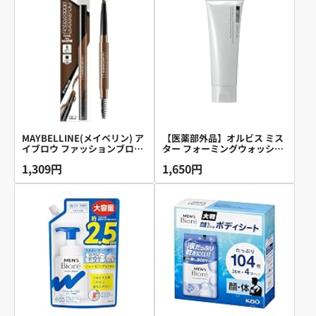
イクキープ ベタつき防止 ノー
ファンデ プレゼント プチプラ
24時間 保湿 くすみ ニキビ肌
OK 低刺激 旅行用 Tゾーン時
短 マット ツヤ 乾燥 ふんわり
透明 崩れにくい 韓国コスメ
MAYBELLINE(メイベリン) ア
【医薬部外品】オルビス ミス
イブロウ ファッションブロウ
ター フォーミングウォッシュ
パウダーインペンシル N BR-3
洗顔 メンズ 120g ( 無香料 / 濃
1,309円
1,650円
明るい茶色 ペンシル メンズ
密泡) 洗顔フォーム
鉛筆