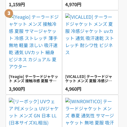
AMJ[メンズ] メンズ ブラック
スーツ UVカット 涼し テーラ
1,159円
4,970円
日本 3L (日本サイズ3L相当)
ード カジュアル 接触冷感 ス
トレッチ 2つボタン 細身 アウ
3
ター (ネイビー M)
[Yeagio] テーラードジャケッ
[VICALLED] テーラードジャ
ト メンズ 接触冷感 夏服 サマ
ケット メンズ 夏服 冷感ジャ
ージャケット 冷感 ストレッチ
ケット uvカット 通気 吸汗速
3,900円
4,960円
薄手 無地 軽量 涼しい 吸汗速
乾 ストレッチ 耐シワ性 ビジ
乾 通気 UVカット 細身 ビジネ
ネス
ス カジュアル 夏アウター