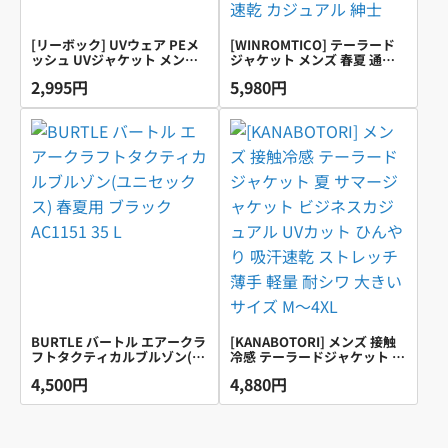
[リーボック] UVウェア PEメ
[WINROMTICO] テーラード
ッシュ UVジャケット メンズ
ジャケット メンズ 春夏 通気
GN 日本 LL (日本サイズXL相
性 サマージャケット 無地 夏
2,995円
5,980円
当)
服 吸汗速乾 カジュアル 紳士
BURTLE バートル エアークラ
[KANABOTORI] メンズ 接触
フトタクティカルブルゾン(ユ
冷感 テーラードジャケット 夏
ニセックス) 春夏用 ブラック
サマージャケット ビジネスカ
4,500円
4,880円
AC1151 35 L
ジュアル UVカット ひんやり
吸汗速乾 ストレッチ 薄手 軽
量 耐シワ 大きいサイズ M〜
4XL