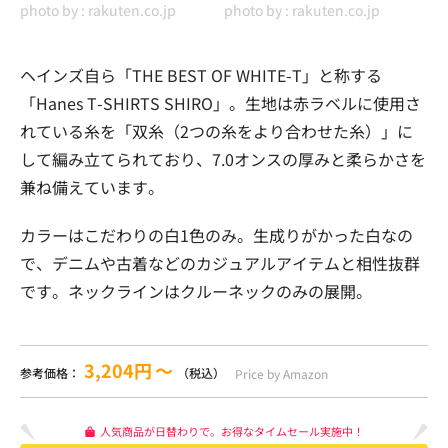
photo by :
rakuten.co.jp
photo by :
rakuten.co.jp
ヘインズ自ら「THE BEST OF WHITE-T」と称する
「Hanes T-SHIRTS SHIRO」。生地は赤ラベルに使用さ
れている糸を「双糸（2つの糸をより合わせた糸）」に
して編み立てられており、7.0オンスの厚みと柔らかさを
兼ね備えています。
カラーはこだわりの白1色のみ。生成りがかった白なの
で、デニムや古着などのカジュアルアイテムと相性抜群
です。ネックラインはクルーネックのみの展開。
3,204円
〜
参考価格：
（税込）
Price by Amazon
人気商品が日替わりで。お得なタイムセール実施中！