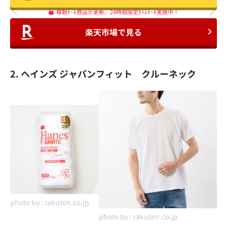
毎朝ｾｰﾙ商品が更新。24時間限定ﾀｲﾑｾｰﾙ実施中！
楽天市場で見る
2. ヘインズ ジャパンフィット クルーネック
photo by :
rakuten.co.jp
photo by :
rakuten.co.jp