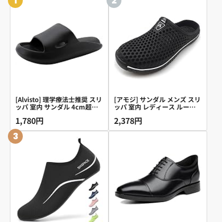
1
2
[Alvisto] 理学療法士推奨 スリ
[アモジ] サンダル メンズ スリ
ッパ 室内 サンダル 4cm超厚
ッパ 室内 レディース ルーム
底 エアースリッパ ルームシュ
シューズ めんず クロッグサン
1,780円
2,378円
ーズ レディース メンズ ベラ
ダル れでぃーす サボ ビジネ
ンダ バス トイレ 超軽量 静音
ス オフィスサンダル ビーチ
3
防滑 柔らか 抗菌防臭 EVA air
ベランダ 室内履き さんだる
slippers ブラック 26.0-
すりっぱ 夏 夏用 通気 部屋 軽
27.0cm
量 おしゃれ クッション 大き
いサイズ 幅広 内履き 外履き
防水 事務所 屋外 玄関 ゴム つ
っかけ スリッポン AM1702 黒
ブラック 27.0cm