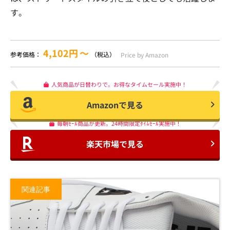
す。
4,102円
〜
参考価格：
（税込）
Price by Amazon
人気商品が日替わりで。お得なタイムセール実施中！
Amazonで見る
毎朝ｾｰﾙ商品が更新。24時間限定ﾀｲﾑｾｰﾙ実施中！
楽天市場で見る