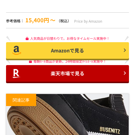
15,400円
〜
参考価格：
（税込）
Price by Amazon
人気商品が日替わりで。お得なタイムセール実施中！
Amazonで見る
毎朝ｾｰﾙ商品が更新。24時間限定ﾀｲﾑｾｰﾙ実施中！
楽天市場で見る