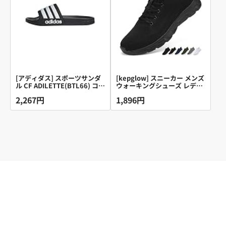
[アディダス] スポーツサンダ
[kepglow] スニーカー メンズ
ル CF ADILETTE(BTL66) コア
ウォーキングシューズ レディ
ブラック/フットウェアホワイ
ース 軽量 通気 運動靴 ランニ
2,267円
1,896円
ト/コアブラック(AQ1701)
ング スポーツ 男女兼用 日常
26.5 cm
着用 通勤 お洒落 旅行 通学 黒
26.5cm