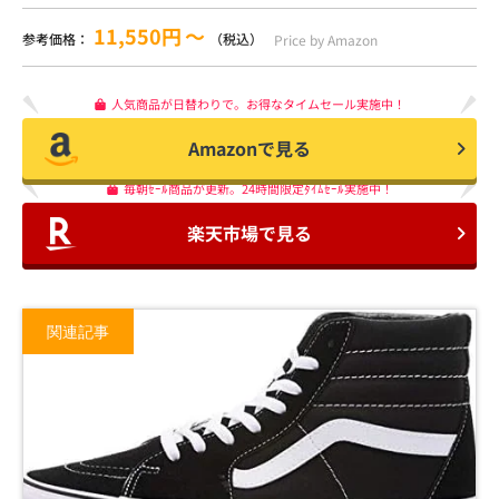
11,550円
〜
参考価格：
（税込）
Price by Amazon
人気商品が日替わりで。お得なタイムセール実施中！
Amazonで見る
毎朝ｾｰﾙ商品が更新。24時間限定ﾀｲﾑｾｰﾙ実施中！
楽天市場で見る