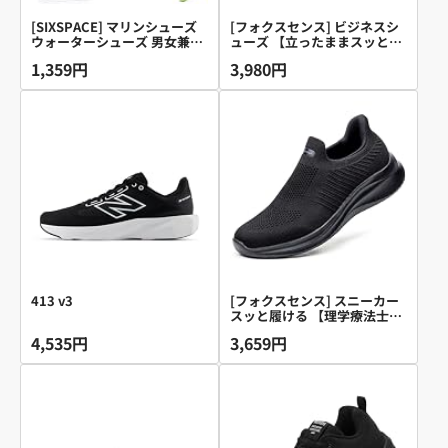
[SIXSPACE] マリンシューズ
[フォクスセンス] ビジネスシ
ウォーターシューズ 男女兼用
ューズ 【立ったままスッと履
アクアシューズ フィットネス
ける】 革靴 メンズ 走れる ド
1,359円
3,980円
シューズ レディース メンズ
レスシューズ 本革 ウォーキン
軽量 通気 滑り止 ヨガ サーフ
グ ストレートチップ スニーカ
ブーツ ブラック 26.5cm
ー 通気性 紳士靴 歩きやすい
防滑 内羽根 軽量 防水 高級レ
ザー フォーマル ブラック
26.5CM QS2358-01
413 v3
[フォクスセンス] スニーカー
スッと履ける 【理学療法士推
薦】 ウォーキングシューズ メ
4,535円
3,659円
ンズ レディース スポーツ ラ
ンニングシューズ ローファー
カジュアル 紐なし 世界一快適
通勤 歩きやすい 立ち仕事 軽
量 オールブラック 27.0cm
T1517-01