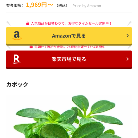
1,969円
〜
参考価格：
（税込）
Price by Amazon
人気商品が日替わりで。お得なタイムセール実施中！
Amazonで見る
毎朝ｾｰﾙ商品が更新。24時間限定ﾀｲﾑｾｰﾙ実施中！
楽天市場で見る
カポック