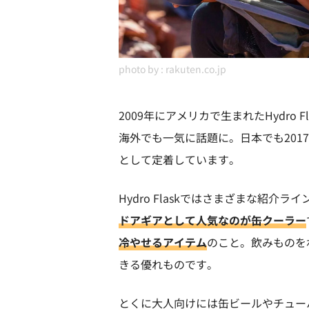
photo by :
rakuten.co.jp
2009年にアメリカで生まれたHydro
海外でも一気に話題に。日本でも20
として定着しています。
Hydro Flaskではさまざまな紹介
ドアギアとして人気なのが缶クーラー
冷やせるアイテム
のこと。飲みものを
きる優れものです。
とくに大人向けには缶ビールやチュー