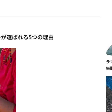
ーラーが選ばれる5つの理由
ラ
失