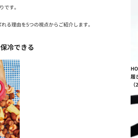
たりです。
が選ばれる理由を5つの視点からご紹介します。
ま保冷できる
H
履
（