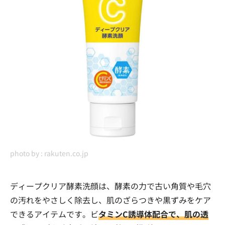
photo by :
rakuten.co.jp
ディープクリア酵素洗顔は、酵素の力で古い角質や毛穴
の汚れをやさしく除去し、肌のざらつきや黒ずみをケア
できるアイテムです。ビ
タミンC誘導体配合で、肌の透