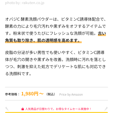
photo by :
rakuten.co.jp
オバジC 酵素洗顔パウダーは、ビタミンC誘導体配合で、
酵素の力により毛穴汚れや黒ずみをオフするアイテムで
す。粉末状で使うたびにフレッシュな洗顔が可能。
古い
角質も取り除き、肌の透明感を高めます。
皮脂の分泌が多い男性でも使いやすく、ビタミンC誘導
体が毛穴の開きや黒ずみを改善。洗顔時に汚れを落とし
つつ、刺激を抑えた処方でデリケートな肌にも対応でき
る洗顔料です。
1,980円
〜
参考価格：
（税込）
Price by Amazon
人気商品が日替わりで。お得なタイムセール実施中！