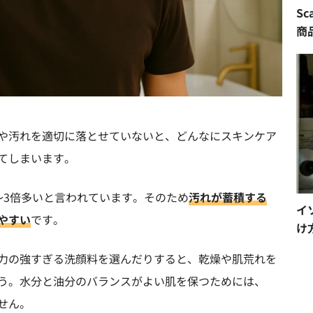
S
商
や汚れを適切に落とせていないと、どんなにスキンケア
てしまいます。
〜3倍多いと言われています。そのため
汚れが蓄積する
イ
やすい
です。
け
力の強すぎる洗顔料を選んだりすると、乾燥や肌荒れを
う。水分と油分のバランスがよい肌を保つためには、
せん。