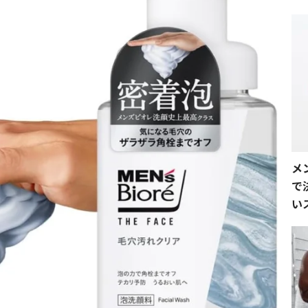
メ
で
い