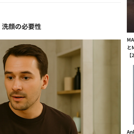
！洗顔の必要性
M
と
【
An