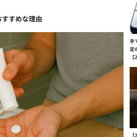
おすすめな理由
手
定
【
【