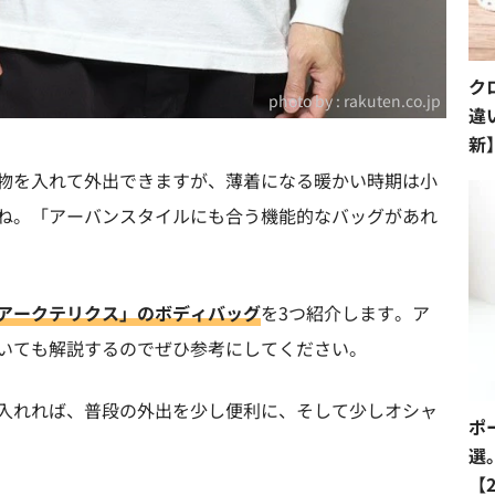
ク
photo by :
rakuten.co.jp
違
新
物を入れて外出できますが、薄着になる暖かい時期は小
ね。「アーバンスタイルにも合う機能的なバッグがあれ
アークテリクス」のボディバッグ
を3つ紹介します。ア
いても解説するのでぜひ参考にしてください。
入れれば、普段の外出を少し便利に、そして少しオシャ
ポ
選
【