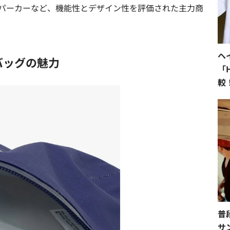
パーカーなど、機能性とデザイン性を評価された主力商
ヘ
バッグの魅力
「H
較
直
普
サ