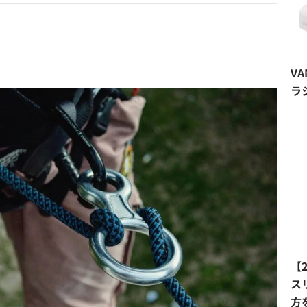
V
ラ
【
ス
方