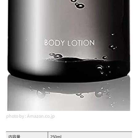
photo by :
Amazon.co.jp
内容量
250ml