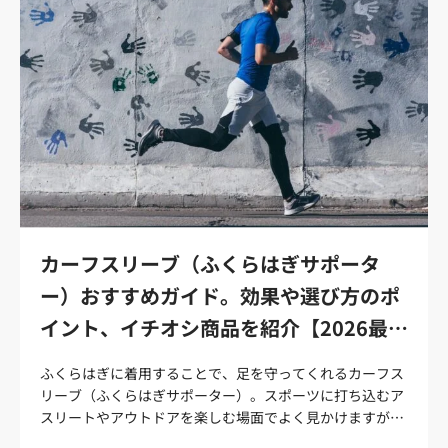
い。 防寒だけではないランニング用アームカバーの効果と
は？ マラソンにアームカバーを使用するメリットについて
実際に着用して感じたことを中心に解説します。 体温調整
機能で快適性とパフォーマンスが向上 スムーズに体温調整
ができる点はアームカバーの最大の魅力です。 冬のマラソ
ンシーズンのレース前は身体が冷え込みやすく、筋肉がこ
わばり、走り出しのパフォーマンスが低下してしまいま
す。しかし、アームカバーを着用することで冷え込みを予
防し、動ける身体でスタートできます。走り出して身体が
温まったらアームカバーをめくるだけでスムーズな体温調
整が可能です。 また、アームカバーは、意外にも寒さだけ
ではなく暑さ対策にも効果的です。太陽からの熱を跳ね返
カーフスリーブ（ふくらはぎサポータ
し、腕の表面温度の上昇を軽減してくれます。 トライアス
ー）おすすめガイド。効果や選び方のポ
ロンを趣味とする筆者は夏のトライアスロンシーズンも冬
のマラソンシーズンもアームカバーは欠かせません。 コン
イント、イチオシ商品を紹介【2026最
プレッション機能でパフォーマンスアップ ランニングは足
新】
だけではなく、腕振りもパフォーマンスに大きな影響を与
ふくらはぎに着用することで、足を守ってくれるカーフス
えます。腕振りは推進力を生み出し、リズムを取れるので
リーブ（ふくらはぎサポーター）。スポーツに打ち込むア
ランニングフォームの安定に効果的です。 コンプレッショ
スリートやアウトドアを楽しむ場面でよく見かけますが、
ン（加圧）機能搭載のアームカバーを着用することで、腕
実際に「どのような効果があるのか知らない」といった方