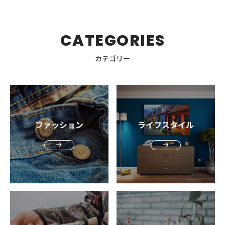
ーウェアのメーカーであるワコールが開発したコンディシ
イントです。 カーフスリーブはさまざまな商品が販売され
くらはぎの疲労や負担を軽減するコンプレッション（圧迫
携帯しながら快適なランニングを楽しめます。軽量設計に
ョニングウェアのブランドです。独自のテーピングテクノ
ていますが、なかには伸縮性があるだけでコンプレッショ
機能）カーフスリーブは、多くのアスリートから支持を集
なっているので装着時の不快感を極限まで抑えられます。
ロジーで商品を展開し、ランナーの間で高い評価を得てい
ン機能が備わっていない商品もあります。こうした商品の
める人気商品。カーフスリーブの「定番ブランド」にも数
当アイテムの最大の特徴はスマホをポーチに入れたままタ
ます。 HUO601は、伸縮性のあるストレッチ素材を採用
CATEGORIES
場合、疲労軽減やパフォーマンス向上といった効果が期待
えられます。 では、ザムストのコンプレッションカーフス
ッチできる点です。わざわざスマホを取り出す手間が省け
し、フィット感と吸汗速乾性が人気のベストセラーアイテ
できない場合があります。 もっとも安心なのが医療認定を
リーブにはどのような特長があるのでしょうか。 筋肉の無
るためストレスが少なく操作が可能。イヤホン用の挿入口
ム。滑り止めゴムがランニング中のズレを防止し、余計な
カテゴリー
受けている商品。こうした商品はカーフスリーブの機能が
駄な動きを抑制し、疲労や負担を軽減する ザムストのコン
もあるため有線タイプに対応でき、好きな音楽を聴きなが
ストレスを軽減します。 UVカット率は90%以上になって
きちんと保証されているため、安心して使用できます。商
プレッションスリーブは、筋肉の無駄な動きを抑制し、疲
らマラソンを楽しめます。 防水対応になっており雨天時や
おり紫外線を強力にカバー。ロゴ部分がリフレクターにな
品選びで迷ったときは、医療認定に有無を確認するのがお
労や負担を軽減する特長があります。 運動中は絶えず身体
汗で荷物が濡れることもありませんのでご安心ください。
っているので暗い時間帯のランニングにも安心です。 主な
すすめです。 3．使用シーンに応じて商品の機能性も注目
に衝撃や負荷がかかりますが、特に全身を支えるふくらは
ランニングサングラス ランニングサングラスは、おしゃれ
機能フィット感、吸汗速乾性紫外線対策UVカット率90%
する 使用シーンに応じて商品の機能性にも注目してみまし
ぎ（カーフ）は競技中の負担が集中する部分です。ザムス
アイテムとしてだけではなく、機能面でもさまざまなメリ
以上シーズン夏から秋におすすめ。冬はやや寒い。
ょう。 用途例機能性夏場や暑い季節通気性や吸汗性、速乾
トでは、カーフスリーブにコンプレッション（圧迫）機能
ットが期待できます。 最大のメリットは、直射日光や地面
asics： アームウオーマー XTG218 マラソンシーンにおい
ファッション
ライフスタイル
性に優れた商品リカバリー（回復）用保温性や温度コント
を備えることで、筋肉の無駄な動きを抑制。プレー中の衝
からの照り返しを防ぐことで視界を確保し、走りに集中で
て欠かせないブランドといえばアシックス。日本が世界に
ロール普段使い長時間着用に適した素材、目立ちにくいデ
撃や負荷からふくらはぎを守るだけでなく、動きのロスを
きる点です。直射日光は眼精疲労だけではなく全身への疲
誇るスポーツブランドとして世界中のランナーを長年サポ
ザイン 例えば夏場や長時間スリーブを着用する場合は、通
減らし疲労や負担の軽減をしてくれます。 無意識での動き
労に影響するため疲労軽減にも効果を発揮します。 直射日
ートしてきました。 アシックス製品の特徴は、低価格帯な
気性や吸汗性、速乾性に優れた商品だとストレスなく快適
をスリーブでサポートすることで、怪我の予防だけでなく
光以外にも風や埃、ゴミから目を保護する役割も担ってお
がら高い機能性を持ち合わせている点です。当アイテムも
に着用できます。また、夏場の暑さ対策として冷感仕様の
パフォーマンスの向上にも貢献してくれます。 体温コント
り安全面においても着用してほしいアイテムです。筆者は
クールマックス（高い吸水速乾性）素材を採用し、ドライ
商品を選ぶのもおすすめです。 またカーフスリーブには各
ロール機能により、暑さ・寒さ対策が可能 ザムストのカー
サングラスを着けたり外したりすることで視界を変えてラ
で快適な着用感をサポートします。 また、薄手の生地なが
社からリカバリー専用の商品も販売されています。プレー
フスリーブには、HeiQ「SMART TEMP」と呼ばれる体温コ
ンニング中の気分転換を図っています。 OAKLEY（オーク
ら保温性があり、暖かさをキープできるので冬のマラソン
直後や、就寝時のリカバリー目的でカーフスリーブを探し
ントロール機能が備わっています。競技中の体温調整は、
リー） ：FROGSKINS (Asia Fitting) 初マラソンにおすすめ
シーズンにおすすめ。抜群の快適性でマラソンには欠かせ
ているなら、こうした商品を選んでみるのもおすすめで
疲労感や身体への負担はもちろん、パフォーマンスにも影
のサングラスはOAKLEYのFROGSKINSです。 OAKLEYは、
ないアイテムとなるでしょう。 主な機能吸汗速乾性、保温