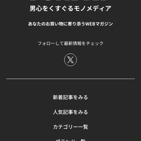
向上に効果的です。選ぶ際には、使用したい時期や優先し
ー）です。 オーストラリア発のスポーツブランドは、新興
きを最適化。無駄なロスを減らし、疲労感や負担軽減はも
用しており、足首から段階的に圧力を弱めることで効果的
男心をくすぐるモノメディア
たい機能を考えてアイテムを探してみてください。 筆者は
ながら徹底した研究開発により機能性の高いカーフスリー
ちろん、パフォーマンスの向上をサポートします。 通常モ
にふくらはぎをサポート。また、体温コントロール機能で
特に体温調整機能で効果を感じており、季節毎に商品を使
ブを開発。ロイヤルメルボルン国立工科大学とオーストラ
デルとの違いは、縫い目の“あたり”を極限まで減らしたフ
汗を蒸散、保持させることで体温を調整してくれます。 疲
い分けています。Tシャツやタンクトップとの組み合わせ
リアスポーツ観光省の検査・トレーニング機関による検証
あなたのお買い物に寄り添うWEBマガジン
リーカット仕様。足首部分の縫い目を無くすことで、着用
労を軽減させてくれるカーフスリーブは、初マラソンに挑
でコーディネートの幅を広げられる点も筆者のお気に入り
では、「競合他社と比較し、“疲労を最大限に軽減し、パ
時のフィット感アップだけでなく、長時間の着用でもスト
戦するランナーの心強い味方になるでしょう。 こちらの記
ポイントです。 こちらの記事では、その他のマラソンにあ
フォーマンスを最大限にサポートする”」と証明されるな
レスのない快適な着け心地を実現してくれます。 もっとも
事にZAMSTのその他アイテムについてまとめていますので
ると便利なアイテムをご紹介していますので参考にしてみ
フォローして最新情報をチェック
ど、たしかな機能性で世界のアスリートから注目されてい
ハイスペックなザムストのカーフスリーブを選びたい方
参考にしてみてください。 https://funday.jp/article/8193
てください。 https://funday.jp/article/15458
ます。 「PWXコンプカーフスリーブ」は2XUのスタンダー
は、こちらの商品をお選びください。 2．カーフスリーブ
マラソンは準備の段階で勝負が決まっている これから初め
ドモデルで、ランナーはもちろん、野球やサッカー、バス
続いてご紹介するのが、「カーフスリーブ」です。 ザムス
てマラソンに挑戦するランナーに、ぜひ知ってほしいアイ
ケットボール、ヨガやストレッチまで幅広い場面で着用で
トの同シリーズでは定番モデルで、段階着圧設計（コンプ
テムをご紹介しました。 マラソンはスタート地点に立った
きる汎用性の高さも魅力です。
レッション）による筋振動抑制機能や、HeiQ「SMART
時点で勝負は決まっていると筆者は感じています。どのく
https://funday.jp/article/8247 バウアーファインド
TEMP」による体温コントロール機能をはじめ、ザムスト
らい練習を積めたか、準備は万全か。自信をもってスター
│SPORTS COMPRESSION SLEEVES LOWER LEG 医療機器
のカーフスリーブの特長がしっかり詰まった商品です。 ブ
トラインに立つためにもこの記事を参考にしてみてくださ
メーカーが開発 部位ごとに着圧を調整しパフォーマンス向
ラック、ホワイト、ネイビーと3色のカラーバリエーショ
い。 42.195キロは長く辛い道のりかもしれません。しか
新着記事をみる
上と快適性を追求 最後にご紹介するのが、ドイツの医療機
ンが用意されており、まずは「ザムストのカーフスリーブ
し、きっと今回紹介したアイテムがあなたをゴールまで導
器メーカーバウアーファインドの「SPORTS
を試してみたい」といった方におすすめです。 3．ザムス
いてくれるはずです。
人気記事をみる
COMPRESSION SLEEVES LOWER LEG」です。 世界で初め
ト カーフ＆アンクルスリーブ ふくらはぎはもちろん、か
て医療用コンプレッションストッキングの開発に成功した
かと部分までしっかりカバーしたい方におすすめなのが
カテゴリー一覧
ブランドとして知られ、軟性装具や足底装具材料、義肢パ
「ザムスト カーフ＆アンクルスリーブ」です。 競技中に
ーツ、整形外科靴などの開発で積み上げたノウハウをもと
負担が集中しやすいふくらはぎだけでなく、足首部分まで