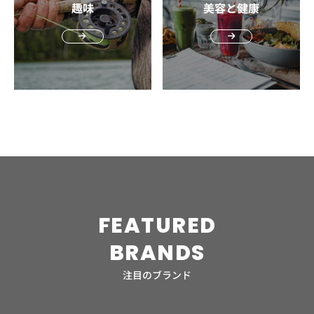
す。リカバリー用を選ぶときは、保湿性や温度コントロー
趣味
美容と健康
響します。 SMART TEMPは、皮膚温に反応して生地が汗を
デザイン性に優れ、ランニング以外にもタウンユースやア
紫外線対策記載なしシーズン秋から冬 Goldwin：アームカ
ルに優れた商品を選ぶと、夜でも快適に過ごせます。 デス
乾かす量を調節し体温をコントロール。これにより、暑い
ウトドアでも使用できる汎用性の高さが特徴です。当アイ
バー Goldwinというブランド名に馴染みがない方でもc3fit
クワークや職場での着用を考えているなら、長時間着用し
ときには効率的に汗を蒸散して体温の過度な上昇を防ぎ、
テムは、フィット感と軽量化に優れており快適な着用感で
なら聞いたことがある方も多いのではないでしょうか。
てもストレスの少ない素材を選んでみましょう。またあま
寒い時には生地が汗を保持して気化熱による体温低下を抑
ランナーをサポートします。 遮光性が高いため紫外線をカ
2019年にc3fitはGoldwinのブランドコレクションに統合さ
り目立たないデザインやカラーの商品を選んでおくと、シ
えてくれます。 高いUVカットで肌へのダメージを軽減 屋
ットし、クリアな視界を確保してくれます。おしゃれに、
れ、さらに高性能なコンプレッションウェアを展開してい
ーンを選ばず使用できます。 おすすめのカーフスリーブ
外スポーツでは、日差しや紫外線による日焼けや肌へのダ
快適にマラソンを楽しみたい方必見のアイテムです。 その
ます。 今回ご紹介するアームカバーもコンプレッションに
（ふくらはぎサポーター）4選 ここからはおすすめのカー
メージが起こります。日焼けは競技中のパフォーマンスへ
他のサングラスはこちらの記事にまとめていますので参考
よる運動効率アップ、フィット感、回復力など高機能が搭
フスリーブをご紹介します。 今回ご紹介する商品は、いず
の影響だけでなく、競技後のリカバリー（回復）への影響
にしてみてください。 https://funday.jp/article/4715 エ
載されています。特に着圧機能はランナーにとってアドバ
れも医療認定がされコンプレッション機能が保証されてい
も知られており、アスリートならケアしておきたいポイン
ナジージェル マラソンはエネルギーを激しく消耗するスポ
ンテージとなり、エネルギーロスと疲労軽減に効果を発揮
る商品や、医療機器メーカーが製造した商品をご紹介しま
トです。 ザムストのカーフスリーブはUVカット率99%以
ーツのため栄養補給は欠かせません。エナジージェルでエ
するでしょう。 締め付け感が少ないためマラソンなど長時
す。 ザムスト│カーフスリーブ コンプレッション機能でパ
上で、日焼けや紫外線対策も可能。アスリートのパフォー
ネルギーをチャージして最後まで走り抜きましょう。 商品
間のアクティビティでも快適に着用が可能。記録を狙いた
フォーマンス向上と疲労軽減をサポート 繊維加工技術
マンス向上をサポートしてくれます。 用途に応じたモデル
によって成分が異なるため正しいタイミングで正しい容量
いランナーにおすすめの一着です。 主な機能コンプレッシ
HeiQ「SMART TEMP」により体温コントロールが可能 ま
展開 ザムストのカーフスリーブは、用途に応じて複数のモ
を摂取する必要があります。筆者は、レース後半での失速
ョン、フィット感紫外線対策UPF15-30、UVカット率85％
ずご紹介するのが日本のスポーツ・ケア商品を展開するザ
デルを展開しています。 モデル特長カーフスリーブザムス
に悩んでいましたが、栄養補給を改善することで記録が大
以上シーズンオールシーズン、マラソンレース ZAMST：
ムストの「カーフスリーブ」です。 カーフスリーブ商品で
FEATURED
トのカーフスリーブの定番モデルプレシオーネ カーフ最上
幅に伸びた経験があります。 商品によって相性があるた
アームカバー ZAMST（ゼムスト）は、医療現場で培った
は定番ブランドに位置付けられるザムストは、「アスリー
位モデル。機能性だけでなくフィット感にもこだわった快
め、大会までの練習でいくつかのエナジージェルを試し
技術を生かしてスポーツ分野のケアアイテムを展開してい
BRANDS
トの最高のパフォーマンスを引き出す」目的でブランドを
適な着け心地ザムスト カーフ＆アンクルスリーブふくらは
て、自分にあった商品を見つけましょう。 amino
る日本のブランドです。市民ランナーからトップアスリー
創設。医療用足首サポーターの開発、販売からスタート
ぎ部分だけでなく、かかと部分までカバーカーフスリーブ
VITAL（アミノバイタル） 初マラソンにおすすめのエナジ
トまで幅広い層から絶大な信頼を集めています。 当アイテ
注目のブランド
し、現在では多くのアスリートから信頼を集めるブランド
COOL EDITION冷感機能を備え、爽快感のある快適な着け
ージェルは、アミノバイタルです。 アミノバイタルは、エ
ムは、皮膚の温度に反応する体温調整機能が搭載されてい
として知られています。 定番商品のカーフスリーブは、コ
心地を実現 「カーフスリーブ」は、ザムストの商品の定番
ナジージェルの定番アイテムとして多くのランナーを長年
ます。オールシーズンで適切な温度に調整してくれるため
ンプレッション機能により筋肉の無駄な動きを抑制し、パ