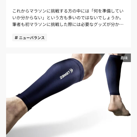
つなげてくれます。 過度に疲労やダメージが蓄積すれば、
一方、冬のシーズンは、体温調整機能や発熱性によって快
怪我の原因にもなりかねません。こうしたリスクを回避
これからマラソンに挑戦する方の中には「何を準備してい
適さとパフォーマンスが向上します。使用したい時期を考
し、アスリートの足をしっかり守ってくれるのがカーフス
いか分からない」という方も多いのではないでしょうか。
えてアイテムを選ぶことでアームカバーの効果を最大限に
リーブの効果です。 多くのスポーツにおいて、足のコンデ
筆者も初マラソンに挑戦した際には必要なグッズが分から
発揮できるので参考にしてみてください。 紫外線対策なら
ィションはパフォーマンスに大きく影響します。競技結果
ずに「これを準備しておけばよかった」と後悔をしまし
SPF値、PA値、UVカット率をチェック アームカバーに限
の伸び悩みや疲労感に悩まされているなら、カーフスリー
た。 この記事では、初マラソンに挑戦する方に向けて、
ニューバランス
らず、すべての衣類で紫外線をカバーできるわけではあり
ブを着用してみるのがおすすめです。 血流を促進しリカバ
10回以上フルマラソンを走ってきた筆者がおすすめのグッ
ません。素材や機能によって紫外線カットの効果には大き
リー（回復）効果を高める 血流を促進し、リカバリー（回
ズをご紹介します。シューズやウェアなど必須のアイテム
な差があります。 紫外線対策としてアイテムを選ぶ際は、
復）効果を高めてくれるのもカーフスリーブのメリットで
ではなく“あると便利”な物を取り上げています。 初マラソ
趣味
UVカット率やSPF値、PA値を必ず確認しましょう。SPFは
す。 運動により筋繊維が損傷すると痛みや疲労を感じま
ン完走がグッと近づくアイテムばかりですので参考にして
主に紫外線B波、PA値は主に紫外線A波を防ぐ指標となっ
す。前者が筋肉痛の原因ですが、この筋繊維の損傷を修復
みてください。 経験者が語る！初マラソンにあると便利な
ています。 マラソンでは、UVカット率90%以上、
するには、「筋疲労物質を流れやすくする」「必要な酸素
グッズ5選 初マラソンに挑戦する方に向けておすすめのグ
SPF30〜50以上、PA+++値（+が多いほど効果があり）を
や栄養を送り届ける」必要があります。 このとき重要とな
ッズと具体的な商品をご紹介します。 ランニングウォッチ
目安に選んでみてください。 コンプレッション機能が搭載
るのが血流です。とくに第二の心臓とも呼ばれるふくらは
ランニングウォッチは単に時間を知らせる道具に留まら
されたスポーツ向けアイテムを選ぶ アームカバーを選ぶ際
ぎのポンプ機能は、リカバリーの鍵を握っています。カー
ず、あらゆる機能でランナーをサポートします。 GPSが搭
は、コンプレッション（着圧）機能がついたスポーツブラ
フスリーブの着圧機能は、このポンプ機能をサポートし、
載されたランニングウォッチは、走った距離やスピードを
ンドのアイテムがおすすめです。 筆者も当初は防寒のため
血流を促進。筋繊維の回復をサポートしてくれるのが、高
リアルタイムで確認できます。マラソン大会ではアドレナ
だけに使用していたので、スポーツ向けではないアームカ
いリカバリー効果が期待できます。 スポーツやアウトドア
リンが放出されるため序盤からハイスピードになり、後半
バーを着用していました。しかし、スポーツ用に作られた
だけでなく、日常シーンでも活躍 カーフスリーブはスポー
に失速してしまいがちです。 ランニングウォッチを活用す
コンプレッション搭載のアイテムと比較すると腕振りのス
ツやアウトドアシーンで使用するイメージがありますが、
ることでスピードを把握できるのでペース配分に役立ち、
ムーズさや疲労感が全く異なりました。 コンプレッション
実は日常シーンでも活躍してくれます。 例えば長時間同じ