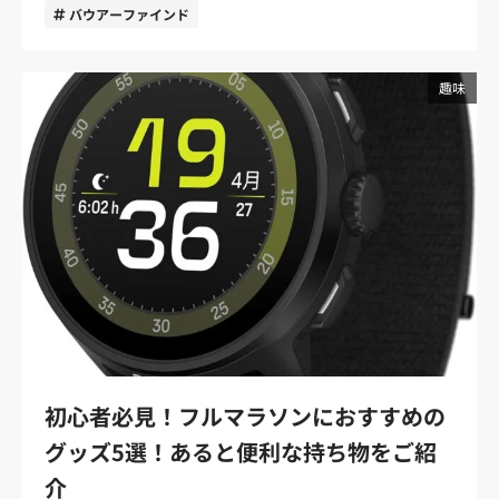
振りのブレを軽減。高い推進力からエネルギーロスをなく
も多いのではないでしょうか。 そこで今回はこれからカー
バウアーファインド
したフォームでランニングを楽しめるでしょう。 また、ア
フスリーブを購入する方へ向けて、カーフスリーブの効果
ームカバーを着用することで腕の疲労感が少なくなり、レ
や選び方のポイントを解説します。おすすめの商品もご紹
ース終盤まで腕を振れます。腕が振れなくなると体幹が崩
介していますので、商品選びの参考にしてください。 カー
趣味
れ、推進力が失われるため失速の大きな原因になります。
フスリーブ（ふくらはぎサポーター）の効果は？ カーフス
紫外線から肌を守る マラソンは長時間屋外を走るため紫外
リーブとは、ふくらはぎ（カーフ）に着用するサポーター
線の影響は避けられません。 紫外線は、シミやシワ、たる
のことです。ふくらはぎサポーターやカーフサポーターと
みなどさまざまな肌トラブルの原因になります。特に肌が
も呼ばれていますが、商品にはどのような効果があるので
弱い方は、レース後に赤みや痛みを伴うリスクがあるため
しょうか。 まずはカーフスリーブを着用する効果をご紹介
対策が必要です。 また、紫外線を長時間浴びるとストレス
します。 コンプレッション（着圧）効果でパフォーマンス
ホルモンや疲労物質が分泌されます。アームカバーで紫外
向上や疲労軽減が期待できる カーフスリーブの効果とし
線をブロックして肌トラブルのリスクや疲労感を軽減しま
て、コンプレッション機能によるパフォーマンス向上や疲
しょう。 ランニング用アームカバーの選び方のポイントと
労軽減があげられます。 コンプレッション機能とは、筋肉
は アームカバーは目的やシーズンにあったアイテムを選ぶ
を適度に圧迫してサポートする機能のこと。一般的なサポ
ことでより高い効果が期待できます。筆者の経験をもとに
ーターに比べ、よりしっかりとした圧迫感やフィット感が
選ぶ上でのポイントをご紹介します。 夏か冬か使用シーズ
あるのが特徴です。 運動中の激しい動きや切り返しは、筋
ンにあった機能を選ぶ 筆者は夏用と冬用でアームカバーを
肉への衝撃や負荷を与えます。このとき、筋肉が振動する
初心者必見！フルマラソンにおすすめの
使い分けており、商品によって得られる効果が大きく異な
ことで疲労やダメージが蓄積しますが、コンプレッション
ります。 夏場は、汗を素早く吸収して逃すことができる吸
グッズ5選！あると便利な持ち物をご紹
機能は適度にふくらはぎを圧迫し、この振動を抑制。筋肉
汗速乾性のアイテムを選びましょう。また、紫外線量が多
の無駄な動きを軽減し、パフォーマンス向上や疲労軽減に
介
いためUVケアに特化したアームカバーがおすすめです。