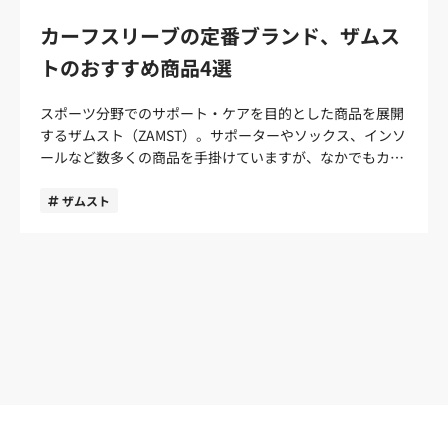
完走や目標達成にグッと近づくでしょう。 こちらの記事に
機能のアイテムは、腕に適度な圧を加えることで筋肉のブ
姿勢が続く飛行機や車での移動や、デスクワーク中にカー
おすすめのGPS搭載のランニングウォッチを掲載していま
カーフスリーブの定番ブランド、ザムス
レや疲労感を軽減させます。アームカバーが持つポテンシ
フスリーブを履くと血流を促進しむくみや疲労感の軽減に
すので参考にしてみてください。
ャルを最大限に引き出すためにもコンプレッションは必須
つながります。また長時間の立ったままで仕事をする場合
トのおすすめ商品4選
https://funday.jp/article/10699 Suunto Run 筆者が初
の機能です。 吸汗速乾性のあるアイテムをチョイス アー
も、カーフスリーブの着用がおすすめです。 商品によって
マラソンに挑戦するランナーにおすすめのランニングウォ
ムカバーを選ぶ際は、吸汗速乾性のあるアイテムがおすす
は睡眠中に着用することで、回復を促すアイテムも展開さ
スポーツ分野でのサポート・ケアを目的とした商品を展開
ッチは、Suunto Runです。 GPSや心拍モニターなど初心
めです。 速乾性の悪いアイテムは汗がずっと腕に留まって
れています。 カーフスリーブ（ふくらはぎサポーター）を
するザムスト（ZAMST）。サポーターやソックス、インソ
者から中級者のランナーにとって十分な機能性が搭載され
しまい、身体の冷え込みの原因になります。冷え込みによ
選ぶときのポイントは？ さまざまな効果が期待できるカー
ールなど数多くの商品を手掛けていますが、なかでもカー
ておりコスパ抜群のアイテムです。また、軽量設計になっ
って、筋肉の硬直や不快感が生まれ、パフォーマンスや集
フスリーブですが、実際に商品を購入するときはどんなポ
フスリーブは「定番ブランド」に数えられるほど、アスリ
ているためランニング中もストレスなく着用できる点もラ
中力の低下がみられます。 吸汗速乾性のあるアイテムは、
イントを押さえておけばよいのでしょうか。 1．自分の足
ートから信頼を集める商品です。 今回はそんなザムストの
ザムスト
ンナーにとって強みになるでしょう。 こちらの記事に
汗を素早く吸収して外へ逃がしてくれるので冷え込みを予
に適したサイズを選ぶ カーフスリーブ選びでもっとも重要
カーフスリーブの特長を詳しく解説します。また、おすす
Suunto Runをレビューしていますので参考にしてみてく
防しドライで快適な環境をサポート。特に夏場は、吸汗速
なのが、自分の足に適したサイズを選ぶことです。サイズ
めの商品もご紹介していますので、カーフスリーブをお探
ださい。 https://funday.jp/article/14379 ランニングポー
乾性が欠かせません。 夜間をメインで走るランナーはリフ
が緩すぎると適切なコンプレッション（着圧）効果を得ら
しの方はぜひ参考にしてください。 ザムストのコンプレッ
チ 補給食や鍵、お金などを携帯して走りたいランナーにと
レクター搭載モデルがおすすめ 夜間や早朝をメインに走る
れず、きつ過ぎると血流が滞る恐れがあります。 商品を購
ションカーフスリーブの特長 ザムストは、1993年に日本
ってランニングポーチは必須アイテムです。 ランニングパ
ランナーは、視認性を高めるリフレクター搭載モデルを選
入する際は、あらかじめ自分のふくらはぎのサイズを計測
で誕生したスポーツ向けのサポート・ケア商品ブランドで
ンツのポケットは容量が限られるだけではなく、走りにく
びましょう。 リフレクターは、光に反射する素材で、車の
しておくと間違いがありません。また、ブランドやメーカ
す。医療メーカーとして名高い日本シグマックス株式会社
さからストレスの原因になります。一方、ランニングポー
ライトや街灯に反応し、周囲からの視認性を高めてくれま
ーによってはS・M・Lといった表記でもサイズ（cm）に
が「アスリートの最高のパフォーマンスを引き出す」目的
チはフィット感が高く、走りの妨げにならない設計になっ
す。安全にランニングを楽しむためにもぜひ取り入れてほ
違いがあるため、購入前にはサイズ表記をきちんと確認し
でブランドを立ち上げ。医療用足首サポーターの開発、販
ているので荷物を携帯して走りに集中できます。 New
しい機能です。 ランニングアームカバーおすすめ5選 マラ
ておくのがおすすめです。 2．コンプレッション機能が保
売からスタートし、その後もスポーツ競技向けのアイシン
Balance ランニングポーチ 初マラソンにおすすめのアイ
ソンにおすすめのアームカバーを5点厳選しました。 CW-
証されている商品を選ぶ コンプレッション機能がきちんと
グやコンディショニング、パフォーマンス向上をサポート
テムは、ニューバランスのランニングポーチです。 フィッ
X：HUO601アームカバー CW-Xとは、日本の下着、インナ
保証されている商品を選ぶのも、カーフスリーブ選びのポ
する製品を次々と世に送り届けてきました。 なかでも、ふ
ト感と安定感からランニング中の横揺れを防止し、荷物を