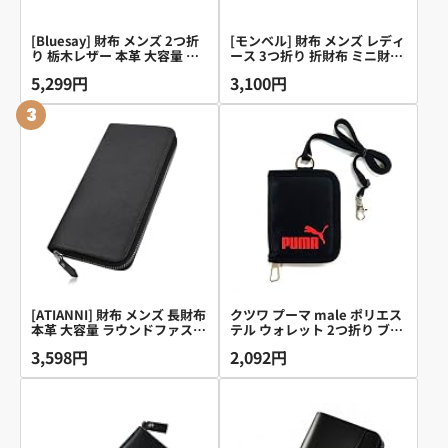
[Bluesay] 財布 メンズ 2つ折
[モンベル] 財布 メンズ レディ
り 栃木レザー 本革 大容量 二
ース 3つ折り 折財布 ミニ財布
つ折り財布 YKKファスナー 小
コンパクト ナイロン トレール
5,299円
3,100円
銭入れ 日本の熟練職人の技 ふ
ワレット 1133248 (ブラック
たつおり 財布 コンパクト 折
(BK)/ブラック)
3
りたたみさいふ 男性 紳士用
ビジネス スタイリッシュ ギフ
トBOX入り プレゼント 父の日
誕生日 (ブラック)
[ATIANNI] 財布 メンズ 長財布
クツワ プーマ male ポリエス
本革 大容量 ラウンドファスナ
テル ウォレット 2つ折り ブラ
ー RFIDスキミング防止 セパ
ック PM242BK
3,598円
2,092円
レート型 小銭入れ 紳士用 牛
革 さいふ