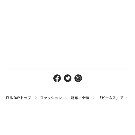
FUNDAYトップ
ファッション
財布／小物
「ビームス」で見つけた、雨でもおしゃれに過ごせるおすすめレイングッズ4選