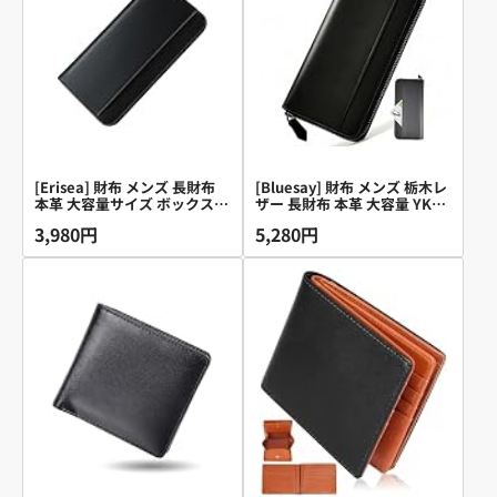
[Erisea] 財布 メンズ 長財布
[Bluesay] 財布 メンズ 栃木レ
本革 大容量サイズ ボックス型
ザー 長財布 本革 大容量 YKK
小銭入れ カード16枚以上 縦
ファスナー 長財布 一流の財布
3,980円
5,280円
型カード収納 一流の革職人が
職人の技 ウォレット 小銭入れ
作る 紳士用 ビジネス スタイ
サイフ コンパクト 男性 紳士
リッシュ 金運 多機能 通帳ポ
用ビジネス スタイリッシュ ギ
ケット 牛革 無地 ウォレット
フトBOX入り プレゼント 父の
ながざいふ 人気ブランド ギフ
日 誕生日 (ブラック)
ト (ブラック)