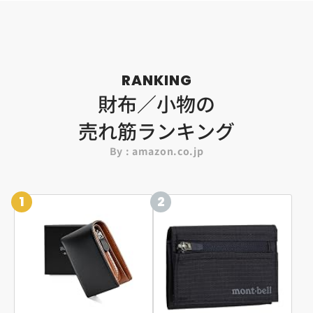
RANKING
財布／小物の
売れ筋ランキング
By : amazon.co.jp
1
2