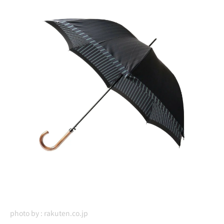
photo by :
rakuten.co.jp