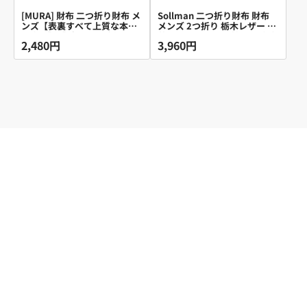
[MURA] 財布 二つ折り財布 メ
Sollman 二つ折り財布 財布
ンズ【表裏すべて上質な本革
メンズ 2つ折り 栃木レザー 本
仕立て】【ポケットが膨らま
革 ボックス型の小銭入れ 大容
2,480円
3,960円
ないスリム設計・超軽量70g ]
量 カード16枚 父の日 金運 ブ
本革 小銭入れ 大容量 カード
ラック
10枚収納 隠しポケット付 ム
ラ (ブラックA type：縦型コイ
ンポケット)