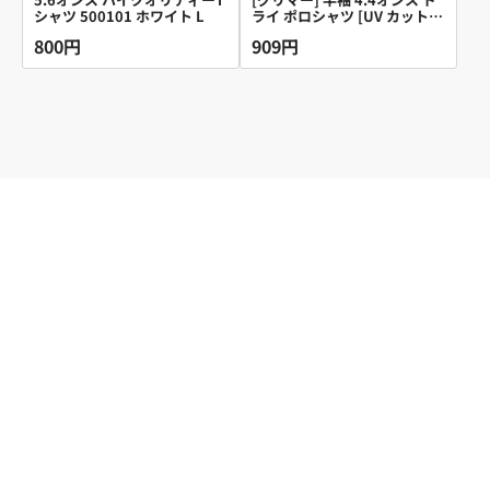
シャツ 500101 ホワイト L
ライ ポロシャツ [UV カット]
00302-ADP ネイビー L (日本
800円
909円
サイズL相当)