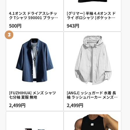
4.1オンス ドライアスレチッ
[グリマー] 半袖 4.4オンス ド
ク Tシャツ 590001 ブラック
ライ ポロシャツ [ポケット付]
L
00330-AVP メンズ ブラック
500円
943円
L
3
[FUZHIHUA] メンズ シャツ
[ANGJ] ッシュガード 水着 長
七分袖 夏服 無地
袖 ラッシュパーカー メンズ
オーバーウェア 冷感 羽織 つ
2,499円
2,499円
ば付きフード 日焼け対策 UV
カット 水陸両用 吸湿速乾 無
地 スポーツ