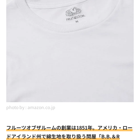
photo by :
amazon.co.jp
フルーツオブザルームの創業は1851年。アメリカ・ロー
ドアイランド州で綿生地を取り扱う問屋「B.B.＆R