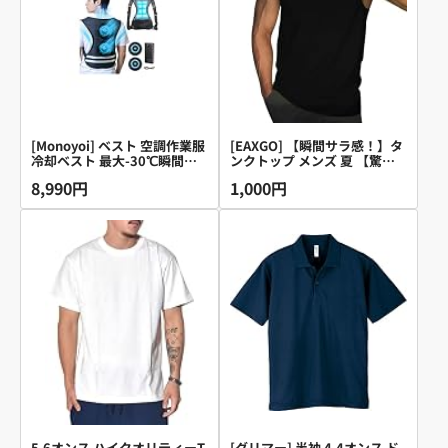
[Monoyoi] ベスト 空調作業服
[EAXGO] 【瞬間サラ感！】タ
冷却ベスト 最大-30℃瞬間冷
ンクトップ メンズ 夏 【驚吸
却 【2026夏業界独創 暴風フ
汗速乾・圧倒的な着心地】 ノ
8,990円
1,000円
ァン+アイスパック】 冷却服
ースリーブ 接触冷感 袖なし
ファン付きベスト バッテリー
筋トレ トレーニング ランニン
ファンセット 20000mAh大容
グ ジム スポーツ 運動 5サイズ
量バッテリー 50時間以上連続
(JP, アルファベット, L, 標準,
使用 空調扇風服 (ダークグレ
ブラック（斜線）)
ー)
5.6オンス ハイクオリティーT
[グリマー] 半袖 4.4オンス ド