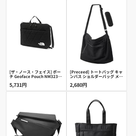
ディース コンパクト 大容量
小さめ 軽量 撥水 背面防犯ポ
ケット 3way FARIE ipad
mini 収納可 +ファッションコ
ーディネートのお悩み解決 電
子コラム付き (ブラック（赤ジ
ッパー）, 機能強化モデル)
[ザ・ノース・フェイス] ポー
[Preceed] トートバッグ キャ
チ Geoface Pouch NM32356
ンバス ショルダーバッグ メン
2L ブラック ONESIZE
ズ
5,731円
2,680円