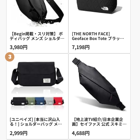
【Begin掲載・スリ対策】 ボ
[THE NORTH FACE]
ディバッグ メンズ ショルダー
Geoface Box Tote ブラック
バッグ 大容量 撥水 防犯 iPad
ONESIZE
3,980円
7,198円
mini収納 STREAM (ブラック,
M)
3
[ユニベイズ] [本当に沢山入
【地上波TV紹介/日本企業企
る！] ショルダーバッグ メン
画】セイファス 公式 スキミン
ズ レディース 小さめ 軽量 斜
グ防止×ヨーロッパデザイン
2,999円
4,688円
めがけ ナイロン シンプル ス
ボディバッグ ショルダーバッ
トリート 無地 (ブラック)
グ ウエストポーチ メンズ レ