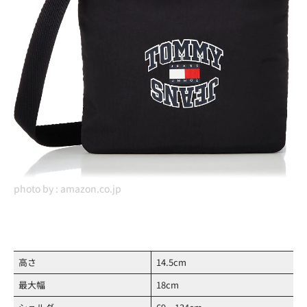
photo by :
amazon.co.jp
高さ
14.5cm
最大幅
18cm