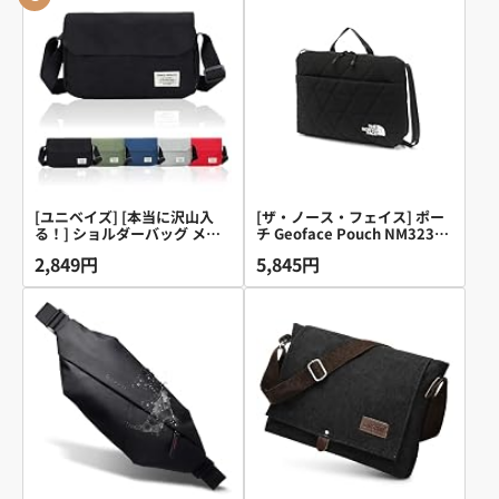
[ユニベイズ] [本当に沢山入
[ザ・ノース・フェイス] ポー
る！] ショルダーバッグ メン
チ Geoface Pouch NM32356
ズ レディース 小さめ 軽量 斜
2L ブラック ONESIZE
2,849円
5,845円
めがけ ナイロン シンプル ス
トリート 無地 (ブラック)