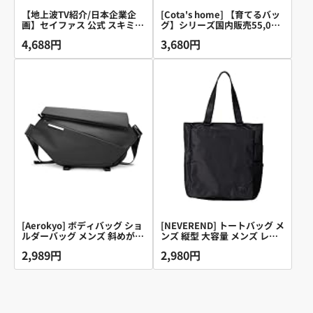
【地上波TV紹介/日本企業企
[Cota's home] 【育てるバッ
画】セイファス 公式 スキミン
グ】シリーズ国内販売55,000
グ防止×ヨーロッパデザイン
個突破 ショルダーバッグ メン
4,688円
3,680円
ボディバッグ ショルダーバッ
ズ A4 大容量 帆布 (ブラック)
グ ウエストポーチ メンズ レ
ディース コンパクト 大容量
小さめ 軽量 撥水 背面防犯ポ
ケット 3way FARIE ipad
mini 収納可 +ファッションコ
ーディネートのお悩み解決 電
子コラム付き (ブラック（赤ジ
ッパー）, 機能強化モデル)
[Aerokyo] ボディバッグ ショ
[NEVEREND] トートバッグ メ
ルダーバッグ メンズ 斜めがけ
ンズ 縦型 大容量 メンズ レデ
ボディーバッグ 大容量 防水
ィース A4 肩掛け ビジネス カ
2,989円
2,980円
肩掛けバッグ 斜め掛けバッグ
ジュアル
ワンショルダーバッグ ipad11
インチ収納可能 通勤 通学 自
転車 アウトドア おしゃれ 人
気