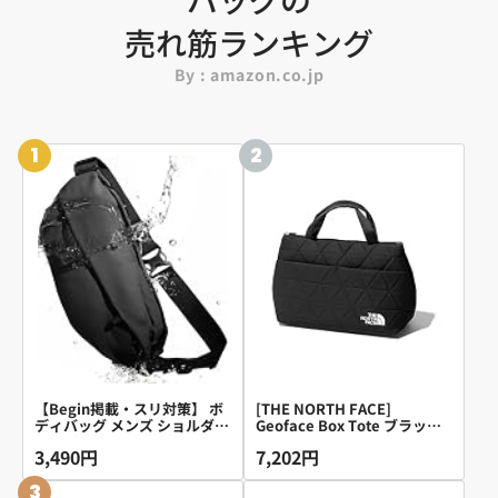
売れ筋ランキング
By : amazon.co.jp
1
2
【Begin掲載・スリ対策】 ボ
[THE NORTH FACE]
ディバッグ メンズ ショルダー
Geoface Box Tote ブラック
バッグ 大容量 撥水 防犯 iPad
ONESIZE
3,490円
7,202円
mini収納 STREAM (ブラック,
M)
3