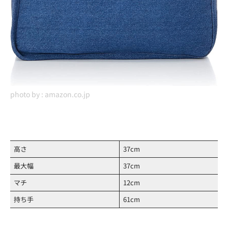
photo by :
amazon.co.jp
高さ
37cm
最大幅
37cm
マチ
12cm
持ち手
61cm