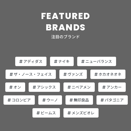
を選びましょう。 定番には定番になるだけの理由がありま
す。ズバリそれはバランスが良いということ。多くの人が
FEATURED
「機能性、デザイン性、価格のバランスが良い」と評価し
ているから、長く提供されるアイテムになっているわけで
BRANDS
す。 個人的に重視したいポイントがなくて迷っている場合
は、他の人から長く評価されている定番モデルを選ぶのが
注目のブランド
ベターです。 スニーカーよりは少し小さめのサイズ選択を
靴では特にシビアになるポイントですが、サイズはいつも
のスニーカーよりは少し小さめを選びましょう。 サンダル
は、日焼けや靴擦れを避けたい方以外、通常多くの方は靴
アディダス
ナイキ
ニューバランス
下を履かずに足を入れます。靴下を履かない場合、Tevaの
サンダルはいつも履いているスニーカーよりはハーフサイ
ザ・ノース・フェイス
ヴァンズ
ホカオネオネ
ズくらい小さめで着用するのがちょうど良いと筆者は感じ
ています。 もっとも、ストラップを閉めればソールと足を
オン
アシックス
ニベアメン
アンカー
固定することはできるので、多少サイズの大小があっても
Tevaのサンダルは大丈夫です。試着できない場合の一つの
コロンビア
ウーノ
無印良品
パタゴニア
目安として、「やや小さめのサイズ選択」を参考にしてく
ださい。 Tevaのサンダル6選 Tevaのサンダルのラインナ
ビームス
メンズビオレ
ップから厳選して6つ紹介します。それぞれ特徴があるの
で、自分が重視する特徴を持ったモデルを見つけてくださ
い。 HURRICANE XLT2 最初に紹介するのは、Tevaのアイ