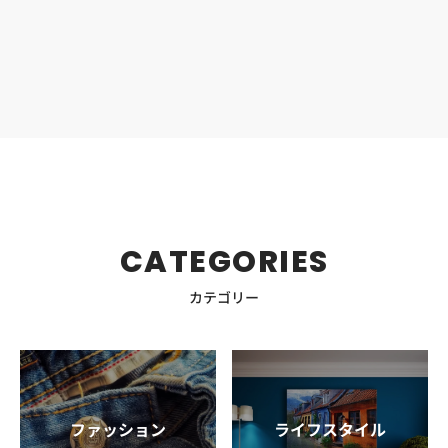
たりの一足を見つけて、この夏は快適でおしゃれな足元で
過ごしましょう。 Tevaとは Tevaは、1984年にいわゆる
「スポーツサンダル」を開発したフットウェアブランドで
す。グランドキャニオンのリバーガイドを務めていたマー
ク・サッチャーが、水辺でもビーチサンダルが脱げないよ
うにアンクルストラップを付けたことがきっかけになりま
した。 そこから生まれたOriginalsシリーズをはじめ
Hurricaneシリーズなど、スポーツサンダルの代表作を生
み出し続けています。現在は自然環境保護にも力を入れて
おり、環境保護団体への支援やリサイクル素材の使用など
サステナブルな取り組みに注目が集まっています。 Teva
のサンダルの魅力 Tevaのサンダルの魅力について解説し
CATEGORIES
ます。大人の方が街履きするサンダルの選択肢になること
がわかるので参考にしてくださいね。 安定感のある履き心
カテゴリー
地 Tevaのサンダルはいわゆるスポーツサンダルという種
類で、安定感のある履き心地が魅力です。 一般的にスポー
ツサンダルとは、屋外のアクティビティ向けのグリップ力
があってソールが頑丈なサンダルを指します。特にTevaの
サンダルは世界で初めてストラップを付けたもので、動い
ても脱げにくいことが特徴です。 しっかりホールド感があ
ファッション
ライフスタイル
って脱げにくいので、動きやすく疲れにくい効果がありま