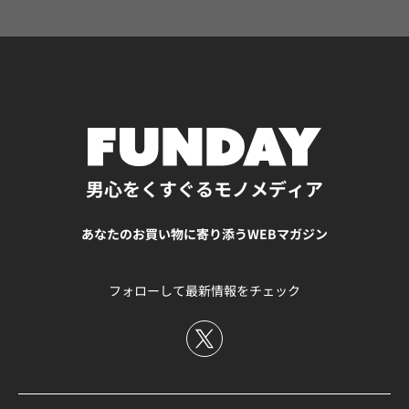
コンと言えるシリーズから「HURRICANE XLT2（ハリケー
ン エックスエルティー2）」です。 ハリケーンシリーズは
ハイキングやキャンプなどのアクティビティ向けに作られ
ています。足先・かかと・足首の3点で足をホールドして
くれるTeva独自のユニバーサルストラップシステムで、足
がズレることなく安定。軽量でクッション性のあるEVAミ
ッドソールが履き心地の良さを、Durabrasion Rubber™
アウトソールが耐久性とグリップ性を実現しています。
「迷ったらコレ」という大定番モデル。シンプルなデザイ
男心をくすぐるモノメディア
ンなので、年代を選ばずアウトドアだけでなくタウンユー
スでも快適かつおしゃれに履けます。 HURRICANE XLT2
あなたのお買い物に寄り添うWEBマガジン
AMPSOLE 2つ目は、「HURRICANE XLT2 AMPSOLE（ハリ
ケーン エックスエルティー2 アンプソール）」を紹介しま
す。 これはハリケーンエックスエルティー2の厚底版で、
フォローして最新情報をチェック
流行を取り入れた人気急上昇のモデルです。軽量性は損な
うことなく、アウトソールが厚くなった分だけクッション
性が増していて履き心地は十分。どちらかというと動きや
すさの安定性に特化したというよりは、機能性をあまり落
とさずにファッション性を向上させています。 「機能性も
ほしいけれど、普段使いでおしゃれに履けるモデルがほし