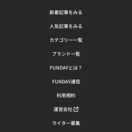
い」人にはおすすめです。 HURRICANE TERRA DACTYL 3
つ目もハリケーンシリーズから、「HURRICANE TERRA
新着記事をみる
DACTYL（ハリケーン テラ ダクトル）」です。 このモデル
の特徴は、マグネット式のバックルを採用していてワンタ
人気記事をみる
ッチで簡単に着脱が可能なところです。通常のハリケーン
ではストラップが面ファスナー方式になっていて自身で毎
カテゴリー一覧
回絞るのですが、これは一度決めた絞り加減でワンタッチ
で着脱できます。また、足の固定部分が通常の足首ではな
ブランド一覧
く足の甲になっているので、より無理なく足を固定できる
仕様です。 Tevaのサンダルの機能性はそのままに、楽に
FUNDAYとは？
脱ぎ履きしたい人にはおすすめです。 HYDRATREK
SANDAL 4つ目は、「HYDRATREK SANDAL（ハイドラト
FUNDAY通信
レック サンダル）」をおすすめします。 このモデルはハ
リケーンシリーズとソールが異なり、よりグリップ力のあ
るタイプです。アウトソールにある突起がさまざまな形状
利用規約
で水を逃してくれるので、濡れた路面でもすべりにくいと
いう長所があります。 海や川など水辺でのアクティビティ
運営会社
や雨での着用を予定している方は、ぜひこのモデルを試し
てみてください。 ORIGINAL UNIVERSAL - URBAN
ライター募集
「ORIGINAL UNIVERSAL - URBAN（オリジナル ユニバー