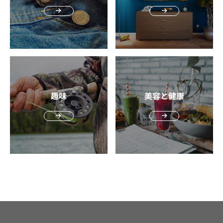
す。アウトドアにも出かけるスポーティーな大人にはうれ
しいポイントです。 シンプルなデザイン 夏のカジュアル
な服装に合いやすい、シンプルなデザインもTevaのサンダ
ルの魅力です。 カラーバリエーションはたくさん用意され
ていますが、基本的にはソールとストラップだけのシンプ
ルな作りのTeva。落ち着いた色味を選んでおけば、全体の
コーデを邪魔せず名脇役となれるアイテムです。 スタンダ
ードなアイテムでスッキリまとめたい大人にはぴったりの
趣味
美容と健康
サンダルです。 コスパが良い さらにTevaのサンダルの魅
力としては、コスパが良いところも挙げられます。 「機能
的でデザインも良い」というパフォーマンスにもかかわら
ず、定番のものから最新のものまで1万円前後というリー
ズナブルさで買えます。たとえばレザーサンダルが数万円
することを考えれば、動きやすさなどの機能性を重視する
人にはとても安く感じられるはず。 初心者から手を出しや
すい価格なのはうれしいですよね。 Tevaのサンダルの選
び方のポイント Tevaのサンダルは種類が多いので、失敗
しないように選び方のポイントを解説します。以下のポイ
ントを参考にして、自分に合ったモデルをみつけてくださ
いね。 迷ったら定番モデルを 1足目を迷ったら定番モデル