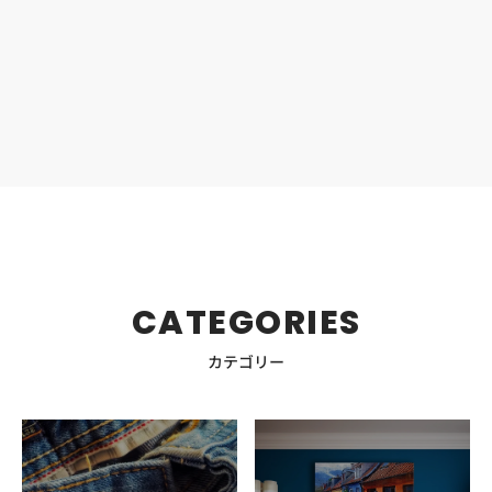
ARROWS（ユナイテッドアローズ）」はどんなショップ？
耳にしたことはあっても実はよく知らないという方も少な
くありません。そこで、ユナイテッドアローズについてご
説明します。 1989年にスタートしたユナイテッドアロー
ズは、日本を代表するセレクトショップのひとつで、上品
な大人スタイルを提案するブランドです。ビジネスからカ
ジュアルまで幅広く展開していますが、特にきれいめで上
質なイメージが強いのが特徴です。 海外ブランドのセレク
トに加え、きれいめラインの「UNITED ARROWS」をメイ
ンに、少しカジュアルで価格もお手頃の「green label
relaxing」と、トレンド色が強く若者向けの
「BEAUTY&YOUTH」といったオリジナルブランドも充実
しています。 セレクトショップでレイングッズを選ぶポイ
CATEGORIES
ント セレクトショップで多く展開しているのは、いわゆる
本格的なレイングッズではなく、普段使いできるのに雨の
カテゴリー
日も安心して使える商品たち。 そこで、ユナイテッドアロ
ーズ発のレイングッズを購入する際、チェックしたいポイ
ントをご紹介します。 【ファッション性】 まずはアイテ
ムのファッション性にこだわってみましょう。 いわゆる
「雨具」のイメージではなく、一見すると普段着のようだ