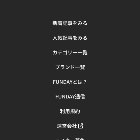
も便利。そして、マットな表面にほどよいシワ感が、都会
的で洗練された印象です。 ユナイテッドアローズのレイン
グッズを手に入れて、雨の日でもおしゃれを楽しむ！ 今回
はユナイテッドアローズで手に入るレイングッズをご紹介
新着記事をみる
しましたが、いかがでしたか？雨の日だっておしゃれに手
を抜きたくないという方は、ぜひ「ファッション性の高い
人気記事をみる
レイングッズ」を手に入れてください。 気分が落ちがちな
雨の日こそ、思いっきりおしゃれを楽しみましょう。
カテゴリー一覧
ブランド一覧
FUNDAYとは？
FUNDAY通信
利用規約
運営会社