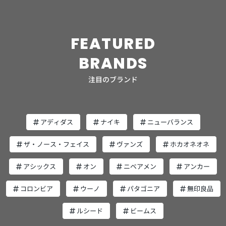
できますが、風を通さないため内部が蒸れやすくなるデメ
リットがあります。アウトドア用品や本格的なレインウェ
アに採用されることが多く、長時間の雨や水中での使用に
FEATURED
適しています。 撥水は通気性があり蒸れない反面、完全防
水ではないため大雨の際やアウトドアには向いていませ
BRANDS
ん。普段使いの服やバッグに採用されることが多く、軽い
雨や短時間の使用に適しています。 以上の点に注目してア
注目のブランド
イテムを選定すれば、「機能的且つファッション性も高い
レイングッズ」に出会えるはず。 普段のスタイルにプラス
する気持ちでレイングッズを選んではいかがでしょうか？
ユナイテッドアローズ発おすすめレイングッズ4選 ここで
アディダス
ナイキ
ニューバランス
は、ユナイテッドアローズがセレクトして発信している、
おすすめのレイングッズを4つ紹介します。 【別注】
ザ・ノース・フェイス
ヴァンズ
ホカオネオネ
<GODO DESIGN> GYAKUSOL LIGHT/折りたたみ傘 オール
ブラックのシンプルで上品な折りたたみ傘。あえてロゴも
アシックス
オン
ニベアメン
アンカー
外したミニマムなデザインが、スーツスタイルに映えま
す。 この傘は、濡れた面が内側に折りたたまれる‘逆折り
コロンビア
ウーノ
パタゴニア
無印良品
畳み構造’を採用しているため、収納時もスマート。また、
傘布をすっきり収められるワイドストラップ付きで、スト
ルシード
ビームス
レスなく収納できるのは嬉しいポイントです。 そのうえ縦