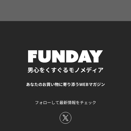
置き設計で、室内での省スペースでも乾かすことができる
優れもの。ビジネスシーンにマッチする傘を、1本用意し
ておいては？ 【別注】<KiU>ポンチョ UNITEDARROWSが
別注した「KiU」のポンチョは、全体をモノトーンでまと
めたシックなデザイン。無地のリフレクターに、ロゴも省
いた袖口やファスナーまわりと、よりシンプルで洗練され
た仕上がりです。 衿の高さや、着丈・袖丈はやや長めに設
計されているので、全体的にゆったりとした着心地でシル
エットもおしゃれ。 また、耐水圧5000mmH2Oと、大雨
にも対応できる設計なので、突然の雨やアウトドアでも安
心です。 GLR レイン サイドゴアブーツ ドレッシーな印
男心をくすぐるモノメディア
象のレインサイドゴアブーツは、ゴム素材を使用している
ため雨の日に大活躍間違いなしの一足です。 甲周りにゆと
あなたのお買い物に寄り添うWEBマガジン
りを持たせたサイズ感で、履き心地も抜群。普段の靴と変
わりないデザイン性で、雨の日でもしっかりおしゃれが楽
しめます。 DICROS ミドル フード ステンカラー コート 福
フォローして最新情報をチェック
井県「DICROS」の高密度ポリエステル素材を採用した、
取り外し可能なフード付きステンカラーコート。この生地
は撥水機能を備えており、多少の雨や雪にも対応可能で
す。 取り外し可能なフードはスタイリング的にも機能的に