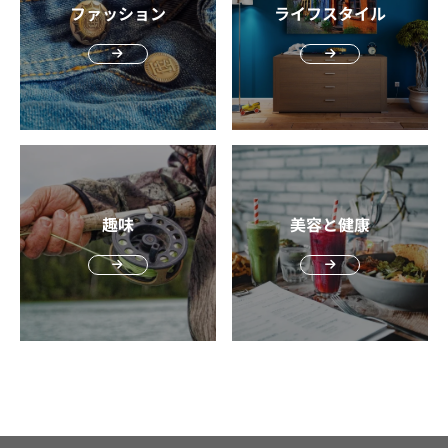
けど、実は高い防水性や撥水性を備えているレインウエ
ファッション
ライフスタイル
ア。スタイリングのアクセントになりそうなデザインの傘
など、ファッション小物として手に入れたいアイテムも豊
富に揃っています。 例えばポンチョやマウンテンパーカー
などは、タウンユースやアウトドア、フェスなどのイベン
トにも使えるマルチアイテムです。 【収納性】 レインウ
ェアを選ぶ際、防水性・撥水性を備えていることはもちろ
ん重要ですが、同じく大切なのは利便性です。 そこでおす
すめしたいのが、持ち運び便利なパッカブルタイプ。使わ
ない時は小さく納まり、いざという時にすぐに使える優れ
趣味
美容と健康
ものです。例えば通勤通学で使うバッグに入れて持ち運ん
だり、旅行の際に持っていったりと、いつでも使えるよう
に備えておけます。 また、折り畳み傘もできる限り小さく
収納できるものがおすすめ。バッグの中に入るサイズ感を
選べばかさばりません。 例えばカラビナ付きを選べば、バ
ッグの持ち手に取り付けることもでき、とても便利です。
【機能性】 撥水と防水は、どちらも水を避ける機能です
が、その内容は異なります。 ‘防水’は、生地自体を水を通
さない素材で作り、水を完全にシャットアウトする機能
で、‘’撥水’は、生地の表面をコーティングして、水を弾い
て表面が濡れにくくする機能です。 防水は水を完全に遮断