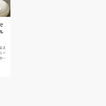
で
ル
なス
ニー
のレ
違っ
（パ
レト
ザー
えて
方に