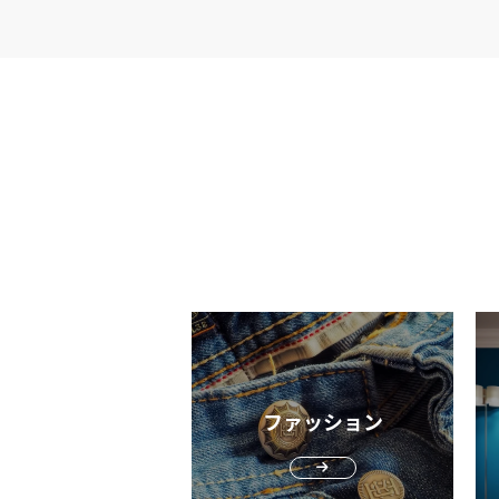
ク）とは？フランスの老舗スニーカーブ
ド パトリックは1892年、西フランスのプゾ
ージュ村で靴職人のパトリック・ベネト
が息子達と一緒に靴作りを始めたことが
かけで生まれたスニーカーブランドです
パトリックの飛躍にはサッカーが大きく
しています。パトリックが誕生したころ
ランス国内でもサッカー人気が高まって
した。このサッカーブームに目を付け、
リックはサッカー専用のシューズを発表
す。 パトリック＝サッカーシューズのイメ
ージを定着 パトリックが作る、履き心地の
良いサッカーシューズは、大きな話題と
「パトリック＝サッカーシューズ」のイ
ジを定着させました。 また、1972年にブラ
ンドのアイコニックである2本ラインが
し、フランスを代表するブランドとして
ファッション
ッカーシューズだけでなく、さまざまな
ーツシューズを発表します。 1990年、日本
国内生産モデルの販売がスタート 1990年に