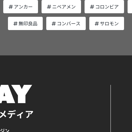
てい
アンカー
ニベアメン
コロンビア
ち」
せ
無印良品
コンバース
サロモン
ング
心地
ック
う。
ーカ
メカ
元に
重宝
とく
行り
ンも
メディア
か？
ース
ガジン
きな