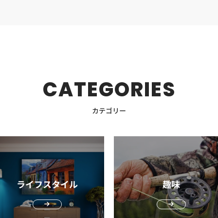
ラン
ー氏
きっ
。
関係
、フ
CATEGORIES
いま
パト
しま
カテゴリー
なり
メー
誕生
、サ
ライフスタイル
趣味
スポ