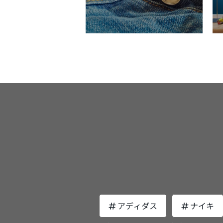
は日本国内生産モデルの販売がスタート
す。また、2006年にはパトリックは、
レルラインの展開をスタートし、2009年
には初の直営店「パトリックラボ銀座」
設しました。 パトリックの魅力は？ フラン
スを代表する老舗スニーカーブランドの
リックの魅力に迫りたいと思います。 細身
でスマートなデザイン パトリックの魅力は
そのスマートなフォルムとレトロモダン
ザインにあります。厚底タイプのチャン
スニーカーや、エアジョーダンをはじめ
たバッシュブームも落ち着き、お洒落な
ちの間で大人気の薄底のローテクスニー
ー。 パトリックのスニーカーはトレンドの
「薄底のローテクスニーカー」そのもの
わゆる「イットアイテム」です。大人っ
都会的なスニーカーが気になる方はパト
クのスニーカーをチェックしてみてはい
でしょうか？ フランス生まれの日本育ち フ
アディダス
ナイキ
ランスで100年以上前に誕生したパトリ