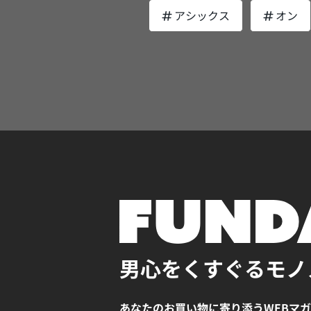
ですが、1990年からは日本で生産され
アシックス
オン
ます。つまり「フランス生まれの日本育
のスニーカーといっても過言ではありま
ん。 日本国内で丁寧に生産されているた
め、素材選びや縫製はもちろん、サイジ
も日本人の足に合わせているため、履き
抜群。また日本製という安心感もパトリ
のスニーカーのメリットといえるでしょ
スタイルを選ばないデザイン レトロモダン
なルックスが魅力的なパトリックのスニ
ーは、着こなしを選びません。大人のア
ジからビジカジまでどんなスタイルの足
もマッチするため、一足あると、とても
します。 また、トレンドの薄底スニーカー
であるため、今、ファッショニスタから
に注目を集めているスニーカーです。流
廃りのないシンプルで品格のあるデザイ
男心をくすぐるモノ
大人の足元にぴったりではないでしょう
長く愛用できる 上質なレザーを使用し丁寧
に日本で作られているパトリックのレザ
あなたのお買い物に寄り添うWEBマ
ニーカーは長く履くことができる点も大