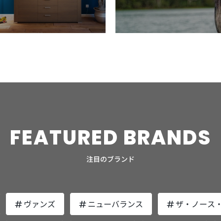
しま
アパ
2月
を開
パト
なデ
キー
とし
方た
FEATURED
BRANDS
カ
。い
注目のブランド
ぽい
リッ
かが
ヴァンズ
ニューバランス
ザ・ノース
ック