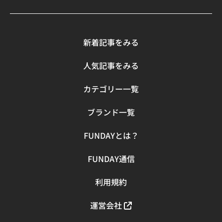
は悪化の原因になります。 肌の赤みや乾燥、皮むけなどの
副作用が出やすく、逆に肌を傷めてしまうこともあるでし
ょう。もしピーリングをする場合は、皮膚科など専門の医
療機関で行うのが安心です。 セルフケアの場合は、ピーリ
新着記事をみる
ングよりも洗顔料や化粧水といった日常使いのアイテムか
ら始めましょう。 サリチル酸入りのピーリング後にニキビ
人気記事をみる
が増えた場合の対処法 ピーリング後に「かえってニキビが
増えた」と感じる場合、それは一時的な肌の反応（好転反
カテゴリー一覧
応）の可能性もあります。 ただし、赤みや痛みが強い場合
は中止して皮膚科を受診することが大切です。スキンケア
ブランド一覧
初心者が自己判断で強いピーリングを続けるのは危険で
す。保湿を十分に行い、刺激の少ないアイテムに切り替え
FUNDAYとは？
るなど、肌を落ち着けることを最優先にしましょう。 手軽
さが魅力！ニキビケアが叶うサリチル酸入り洗顔料5選 サ
FUNDAY通信
リチル酸入りのアイテムでニキビケアをするなら、洗顔料
を見直してみましょう。ここでは、手軽さが魅力のニキビ
ケアが叶うサリチル酸入り洗顔料を紹介します。 クレアラ
利用規約
シル「薬用洗顔クリーム（しっかりタイプ） 」 【こんな
人のおすすめ】 スキンケア初心者の方 洗顔後の乾燥が気
運営会社
になる方 クレアラシルの「薬用洗顔クリーム（しっかりタ