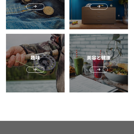
キンケア初心者の男性は「早く治したい」という気持ちか
ら使いすぎてしまうことも多いため注意が必要です。大切
なのは“継続して正しく使う”こと。使用回数を守り、刺激
を感じたら一時的に使用を控えるなど、自分の肌の反応を
観察しながら取り入れると安心です。 市販でも購入でき
る！ニキビケアが叶うサリチル酸入り商品の選び方 サリチ
ル酸入りの商品は薬局やドラッグストア、通販サイトでも
簡単に手に入ります。 ただし「洗顔料・化粧水・乳液（ク
趣味
美容と健康
リーム）」など、どのアイテムに取り入れるかによって得
られる効果や使いやすさが異なります。大切なのは、自分
の肌質や生活習慣に合わせて選ぶことです。 例えば、皮脂
が多い人は洗顔料から始めるのがおすすめ。また、乾燥が
気になる人は化粧水やクリームでバランスを取るとよいで
しょう。初心者の方は「刺激が少なめで毎日使えるアイテ
ム」から試すのが安心です。ここからは、各アイテムごと
の選び方をみていきましょう。 サリチル酸入り洗顔料の選
び方 サリチル酸入りの洗顔料を選ぶときは以下の2点をチ
ェックしましょう。 泡立ちのよさ 洗浄力と保湿力のバラ
ンス 男性は皮脂分泌が多く毛穴の詰まりが起きやすい一方
で、洗浄力が強すぎる商品を選ぶと乾燥を招き逆効果にな