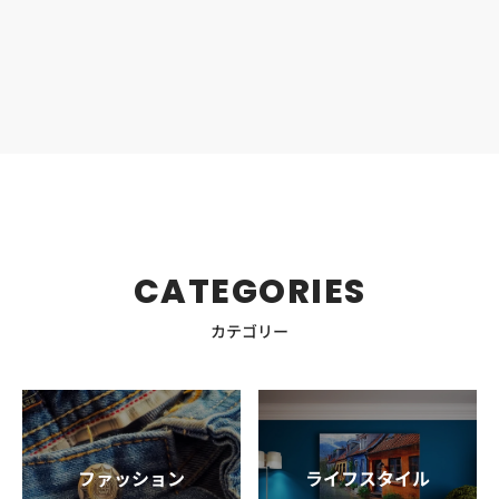
ど、さまざまな市販アイテムに配合されており、ニキビ対
策に役立ちます。 この記事では、サリチル酸の特徴や選び
方、おすすめ商品まで幅広く解説します。 30・40代男性
のニキビ対策にサリチル酸は有効？ サルチル酸は毛穴の汚
れを除去し30代・40代のニキビ予防に有効 殺菌作用もあ
り炎症性ニキビにも効果的 サリチル酸は、皮膚科でも使わ
れる「角質をやわらかくして毛穴の詰まりを防ぐ作用」を
持つ成分です。 男性の肌は皮脂分泌が多く、洗顔しても毛
穴の奥に汚れが残りやすいため、毛穴詰まりからニキビが
できやすい傾向があります。サリチル酸は毛穴の汚れを除
去し、アクネ菌の繁殖を防ぐため、30代・40代の男性が悩
む大人ニキビにも効果的です。 さらに殺菌作用もあるた
CATEGORIES
め、赤みを帯びた炎症性ニキビにも有効。ただし、敏感肌
の人や乾燥しやすい人は刺激を感じることもあるため、使
カテゴリー
用頻度や濃度に注意が必要です。 サリチル酸の使用でニキ
ビが悪化するのはなぜ？ サリチル酸は強い角質柔軟作用を
持つため、使い方を間違えると逆効果になることもありま
す。 例えば、使用頻度が多すぎたり、肌に合わない高濃度
の商品を使ったりすると必要な皮脂や角質まで取り除いて
しまい、肌のバリア機能が低下。その結果、乾燥や赤みだ
ファッション
ライフスタイル
けでなく、ニキビの悪化を招く可能性があります。 特にス