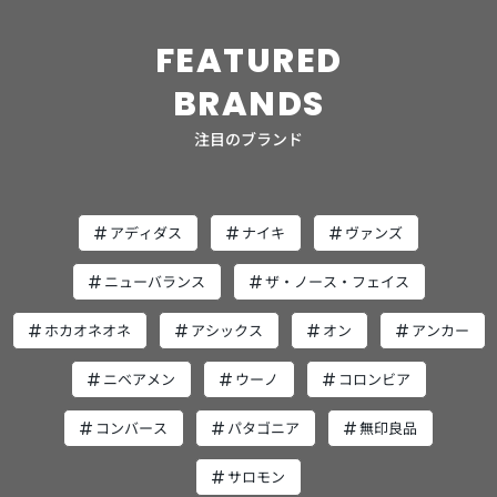
ります。初心者は“さっぱりタイプ”かつ“保湿成分入り”を
選ぶと安心。 さらに、スクラブ入りは刺激が強いため、ま
FEATURED
ずは低刺激のマイルドタイプから試すのがおすすめです。
毎日使うものなので、泡立てやすく継続できるかどうかも
BRANDS
大切なポイントです。 サリチル酸入り化粧水の選び方 化
粧水を選ぶときは以下の3点に注目しましょう。 アルコー
注目のブランド
ルの有無 使用感の軽さ 保湿成分の配合 サリチル酸入りで
も、敏感肌向けに低刺激処方のものや、さっぱりタイプで
男性が使いやすいものがあります。 皮脂が多い方はベタつ
きを抑える処方を、乾燥しやすい方はヒアルロン酸などの
アディダス
ナイキ
ヴァンズ
保湿成分入りを選ぶと効果的です。初めて使う人は小容量
タイプや試供品で肌に合うか確認すると安心です。 毎日洗
ニューバランス
ザ・ノース・フェイス
顔後すぐに取り入れることで、ニキビ予防と肌のコンディ
ション維持に役立ちます。 サリチル酸入り乳液・クリーム
ホカオネオネ
アシックス
オン
アンカー
の選び方 乳液やクリームは、サリチル酸の角質ケア効果に
加え、肌を乾燥から守る役割があります。選ぶときは以下
ニベアメン
ウーノ
コロンビア
の3点を確認しましょう。 オイルフリー ジェルタイプ ノン
コメドジェニック（ニキビができにくい処方） 特に30〜
コンバース
パタゴニア
無印良品
40代男性は“皮脂が多いのに乾燥もする”インナードライ状
態になりやすいため、軽いテクスチャーで保湿力もある製
サロモン
品がおすすめです。 ベタつかず続けやすいかどうかも重