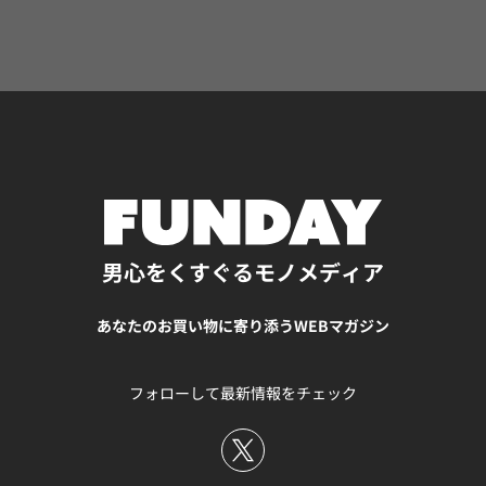
要。夜だけ使う、部分的に使うなど、ライフスタイルに合
わせて無理なく選ぶと続けやすいです。 ニキビケアにはサ
リチル酸入りワセリンもおすすめ！ ニキビ対策ができるア
イテムの中にはサリチル酸とワセリンを組み合わせた製品
もあり、ニキビケアに有効です。 ワセリンが肌の乾燥を防
ぎつつ、サリチル酸が角質を柔らかくして毛穴の詰まりを
防ぐため、バランスのとれたケアが可能です。特に肌が乾
燥しやすい冬場や、洗顔後に肌がつっぱると感じる男性に
適しています。 ただし広範囲に塗るよりも、ニキビができ
やすい部分にポイント使いするのがおすすめです。 ニキビ
がある時にサリチル酸入りのピーリングはできる？ ピーリ
男心をくすぐるモノメディア
ングは角質を強制的に剥がすケア方法で、サリチル酸もそ
の成分のひとつです。 しかし、ニキビがある時のピーリン
あなたのお買い物に寄り添うWEBマガジン
グは注意が必要です。赤く炎症を起こしているニキビに行
うと刺激が強すぎて、かえって悪化してしまうこともある
でしょう。スキンケア初心者は特に「ピーリング＝すぐ治
フォローして最新情報をチェック
る」と誤解しがちですが、正しく理解することが大切で
す。 サリチル酸入りのピーリングでニキビが悪化する原因
サリチル酸ピーリングは、強力に角質を除去するため肌へ
の負担が大きく、特にニキビが炎症を起こしているときに