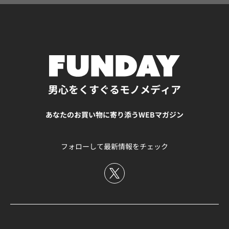
るものがよりおすすめですよ。 食事管理をする前提とし
て、現状の体重や体脂肪率などを日々確認できることは必
須です。 なぜなら、体重の変化を確認しないと「今のまま
の食事で太るのか痩せるのか」がわからず、カロリーや食
事内容を修正できないからです。その変化から維持カロリ
ーに見当を付けた上で、ダイエットしたい場合はそれより
少なく、筋肉を付けたい場合はそれより多く摂取するよう
にしましょう。 また、体重確認を継続していくためには面
男心をくすぐるモノメディア
倒でないこともポイント。乗るだけでスマートフォン内の
専用アプリにデータが記録されるものが便利で続けやすい
あなたのお買い物に寄り添うWEBマガジン
です。 今回紹介するのは、Anker（アンカー）のスマート
ホームブランドEufy（ユーフィー）から「Smart Scale P2
Pro」。 Wi-FiやBluetoothでつないで、体重や体脂肪率、
フォローして最新情報をチェック
筋肉量など16項目のデータを自動で連携して記録してくれ
ます。本体は軽量でシンプルなデザインなので部屋に置い
ても邪魔にならず、乗るだけで毎日簡単に記録できます
よ。 https://funday.jp/article/5116 低温調理器 IRIS
OHYAMA「LTC-02-W」 食事管理をする上で、低温調理器
があると重宝すること間違いなしです。 食事管理は、外食
で何を食べるかも気を付けると良いですが、バランスの良