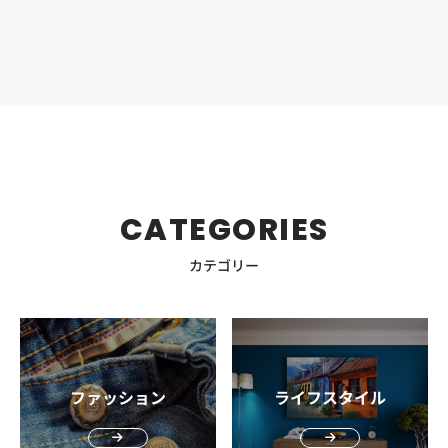
な筆者がいろいろと試してみて感じた生の声をお伝えしま
す。ぜひ健康的にボディメイクして、プライベートでも活
動的になれる日常を手に入れましょう。 ボディメイクで重
要な要素 体型を維持しつつ健康的にボディメイクするため
には、どのような意識が必要か説明します。これからダイ
エットや筋トレをしていきたい方は参考にしてください。
食事管理が最重要 健康的な若々しい体を作っていくには、
食事管理への意識が最も重要なことです。 健康を維持して
いくためには、必要以上に脂肪を付けてはいけません。年
齢を重ねても太りすぎず体型を維持するには、現状の食事
CATEGORIES
がその年代の体に合ったものかという意識をしましょう。
30代・40代と歳をとれば、すべての人が少しずつ基礎代謝
カテゴリー
が落ちていきます。必要な摂取カロリーは落ちているにも
かかわらず、若い頃と同じような食事量・食事内容を摂っ
ていては必然的に太ってしまいます。 たんぱく質・脂質・
炭水化物のバランスやビタミンなどを、バランスよく必要
な分量だけ取るように自分を管理しましょう。体の反応を
見ながら年代や体質に応じた食事を心掛けることが、体型
ファッション
ライフスタイル
維持にとって最も重要です。 その上で運動もがんばろう
食事を管理する意識を養えたら、それぞれができる範囲で