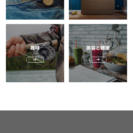
運動もがんばりましょう。 体が「健康的」と言えるために
は、筋力や運動機能を向上させること、もしくは落とさな
いことがポイントです。特に運動せず年代が上がっていけ
ば筋力なども落ちていくのが自然なので、その状況に抗う
ことが健康的な体作りにとって重要です。 ウエイトトレー
ニングで筋肥大を狙う、ジョギングなどの有酸素運動で心
肺機能を上げる、ヨガ・ピラティスやストレッチ運動で柔
趣味
美容と健康
軟性を高める。目的に応じてそれらの運動をバランスよく
行うのがおすすめです。 ただし、無理は禁物です。 リカ
バリー機能も年々落ちていくので、運動による恩恵を受け
るためや怪我防止のためにはしっかりした休養も必要。そ
れに、最初に張り切りすぎると後でモチベーションが一気
に下がってしまうこともあります。できる範囲で少しずつ
始めて、習慣化することを目指しましょう。 必須アイテム
を選ぶ際の注意点 健康的にボディメイクするために必須の
アイテムを選ぶ際、注意してほしいことがあります。以下
ではその注意点についてくわしく説明します。 アイテムは
必要最低限で良い アイテムは今の自分に必要な最低限のも
のだけで良いので、アレもコレもと手に入れようとしない
のがベターです。 健康的にボディメイクするには、食事管
理と運動が最も大切です。アイテムはあくまでもそれらを