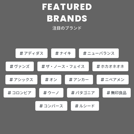
FEATURED
適切に実践するために補助するものなので、たくさん数が
あれば良いというものではありません。 アイテムを使うこ
BRANDS
とに焦点を当てるような、「手段の目的化」のエラーに陥
らないように気を付けてください。食事管理と運動が継続
注目のブランド
できるように、適度にアイテムを利用するくらいの意識で
大丈夫です。 リーズナブルなものでいい アイテムはリー
ズナブルなものでいいので、まずは試してみましょう。 ア
イテムもこだわると価格帯はピンキリです。もちろん通常
アディダス
ナイキ
ニューバランス
は高価なもののほうが多機能であったり高品質であったり
するでしょう。もっとも、「自分に合うか」「うまく利用
ヴァンズ
ザ・ノース・フェイス
ホカオネオネ
できそうか」は個人差もあるので、いきなり思い切って高
価なものを購入しないでOKです。 むしろ、そこまで突き
アシックス
オン
アンカー
ニベアメン
詰めた体作りを目標にしない限りは、リーズナブルなもの
でも食事や運動について十分な効果を得られるケースがほ
コロンビア
ウーノ
パタゴニア
無印良品
とんど。オーバースペックになりそうなものは避けるよう
にしましょう。 用意したい5つのアイテム 健康的にボディ
コンバース
ルシード
メイクするために用意したいアイテムを5つ紹介します。
以下で詳しく説明するので参考にしてください。 体組成
計 Anker Eufy 「Smart Scale P2 Pro」 必ず手に入れてほ
しいアイテムは体組成計です。スマートフォンと連携でき