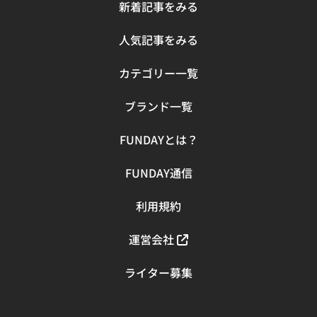
い食べ物を自炊できるとより簡単になります。 具体的に
新着記事をみる
は、タンパク源として鶏胸肉やささみ、脂の少ない牛肉、
卵などを食べやすい形で摂取できると楽に管理できます。
人気記事をみる
付属のレシピに沿って低温調理器を使えば、ジューシーな
鶏胸肉やローストビーフ、温泉たまごなどが簡単に作れて
カテゴリー一覧
無理なく節制できるでしょう。 今回紹介するのは、IRIS
OHYAMA（アイリスオーヤマ）の「LTC-02-W」。 置き場
ブランド一覧
所に困らないコンパクトさでも十分なパワーがあり、水を
張る鍋の深さが10cmからOKなのは地味にうれしいポイン
FUNDAYとは？
ト。信頼の国産ブランドで料理初心者も簡単に使用できる
アイテムなので、節制中でも献立に彩りを与えてくださ
FUNDAY通信
い。 フードプロセッサー TESCOM「PureNatura
TK441-W」 シンプルなモデルでいいので、フードプロセ
ッサーがあれば簡単に野菜やお肉を切るなどいろいろと使
利用規約
えますよ。 栄養バランスと満腹感を得られるダイエット料
理でおすすめしたいのが、具沢山のスープやカレーです。
運営会社
ただ、中に入れる野菜などの具をいちいち包丁で切るのは
面倒だという方も多いと思います。そんなときフードプロ
ライター募集
セッサーがあれば簡単にみじん切りやミンチを作ったりで
きるので、1台あると助かりますよ。 紹介するのは、
TESCOM（テスコム）「PureNatura TK441-W」です。