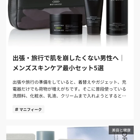
出張・旅行で肌を崩したくない男性へ｜
メンズスキンケア最小セット5選
出張や旅行の準備をしていると、着替えやガジェット、充
電器だけでも荷物が増えがちです。そこに普段使っている
洗顔料、化粧水、乳液、クリームまで入れようとすると、
「今回はいいか」とスキンケアを省いてしまう男性も多い
のではないでしょうか。 しかし、外泊中はホテルの乾燥、
マニフィーク
長時間の移動、睡眠不足、食生活の乱れなどで肌のコンデ
ィションが崩れやすいタイミングです。特に30〜40代の男
性は、乾燥やテカリ、ひげ剃り後のヒリつきが清潔感に影
美容と健康
響しやすくなります。 出張・旅行中のメンズスキンケア