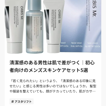
は、いつものケアをすべて持っていく必要はありません。
大切なのは、洗顔・保湿・必要に応じたUVケアを、最小限
のアイテムで無理なく続けることです。この記事では、外
泊時に使いやすいメンズスキンケアの選び方と、おすすめ
のトラベル向けアイテムを紹介します。 出張・旅行のメン
ズスキンケアは「最小セット」で続ける 外泊中のスキンケ
アは、完璧さよりも続けやすさが大切です。自宅と同じア
イテムをすべて持ち運ぼうとすると荷物が増え、結局使わ
なくなることもあります。特にスキンケア初心者の場合、
何を持っていけばいいか迷うほど、外泊先でのケアが面倒
になりがちです。 まずは、外泊の日数や予定に合わせて必
要なアイテムを絞りましょう。1泊ならオールインワンを
清潔感のある男性は肌で差がつく｜初心
中心にする、2泊以上なら洗顔と保湿を分ける、日中の移
者向けのメンズスキンケアセット5選
動が多いならUVケアも入れるなど、目的に合わせて選ぶと
無理なく続けやすくなります。 外泊スタイル持っていきた
「若く見られたい」というより、「清潔感のある印象に見
いアイテム選び方のポイント1泊の出張・旅行オールイン
せたい」と感じる男性は多いのではないでしょうか。 髪型
ワン、必要に応じて洗顔料荷物を増やさず、洗顔後にサッ
や服装を整えていても、顔がテカっていたり、肌がカサつ
と保湿できるものを選ぶ2泊以上の外泊洗顔料＋保湿アイ
いていたり、ひげ剃り後の赤みが目立っていたりすると、
テム、またはトラベルセット汗・皮脂・ひげ剃り後の乾燥
どこか疲れた印象に見えることがあります。特に30〜40代
アスタリフト
までケアできるセットが便利日中の移動が多い旅行・出張