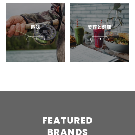
つき・シワ対策★★★★★uno バイタルクリームパーフェ
潔感を意識したメンズスキンケアを始めたいけれど、いき
だけ減らしたい1泊出張や、ホテルで手早く保湿したい旅
そばかす、ニキビ跡などへのアプローチも期待できる成分
させるパターン 「保湿成分はベタつくイメージがある」
クションオールインワンクリームコエンザイムQ10、Wヒ
なり本品をそろえるのは不安という男性に向いています。
行にぴったりです。 メンズビオレONE 全身化粧水スプレ
です。また、ナイアシンアミドはビタミンB群の一種で、
「男性はサッパリが好き」という理由から、保湿成分入り
アルロン酸などを配合乾燥・テカリ・肌荒れ
洗顔・保湿の基本を一通り体験できるため、スキンケア初
ー メンズビオレONE 全身化粧水スプレーは、頭・顔・体
角質層のバリア機能をサポートするのが特徴。小ジワの改
の洗顔料を避ける人が多いのもポイントです。 実は混合肌
★★★★★VARON オールインワンセラムオールインワン
心者や、自分の肌に合う使用感を確認したい30〜40代男性
に使えるスプレータイプの化粧水です。 顔だけでなく、首
善に役立つ成分です。 シワに有効的な成分はレチノールや
趣味
美容と健康
のベタつきは乾燥が原因の場合があり、保湿を怠るほどT
セラム化粧水・美容液・クリームの3役を1本でケア乾燥・
におすすめです。 Magnifique 3ステップ スキンケア トラ
や腕、足などの乾燥が気になる部分にも使いやすく、ホテ
ナイアシンアミドのほかにも、さまざまな種類がありま
ゾーンのテカリは悪化します。肌に必要なうるおいを守り
ベタつき・ハリ不足★★★★☆クワトロボタニコ ボタニカ
ベルセット Magnifique 3ステップ スキンケア トラベルセ
ルの乾燥対策や長期出張に便利。手を汚さずに保湿しやす
す。しかし初めてシワ改善のためにスキンケアを行う場
ながら洗える洗顔料を選ぶことが、混合肌改善には欠かせ
ル パワーリフト＆ディープモイスト保湿クリーム乾燥やハ
ットは、洗顔ミニ・化粧水ミニ・乳液ミニの3点にポーチ
いため、スキンケアに時間をかけたくない男性にも向いて
合、どの成分が入った製品がよいのかわからなくなる方も
ません。 洗顔のしすぎ・ゴシゴシ洗いによるバリア機能低
リ不足が気になる大人の肌向けハリ不足・乾燥・夜の集中
が付いたセットです。 洗顔から保湿までをシンプルに始め
います。外泊先で全身を手早く整えたい人におすすめで
いるでしょう。 レチノールやナイアシンアミド入りのシワ
下 皮脂やベタつきが気になるからと1日に何度も洗顔をし
保湿★★★★☆アスタリフト メン モノム スターターキッ
やすく、持ち運びしやすいサイズ感も魅力。自宅でのスタ
す。 外泊中の肌は、少ないアイテムでスマートに整えよう
改善クリームであれば、シワを含むさまざまな効果が期待
たり、力強くゴシゴシ洗うことも肌トラブルの原因のひと
ト洗顔・保湿液セット洗顔と保湿を約10日分試せるセット
ーターセットとしてはもちろん、出張や旅行先でも清潔感
出張や旅行中のスキンケアは、普段と同じように完璧にそ
できます。どちらか一つの成分を覚えておくと、複数ある
つです。 摩擦や過度な洗浄は角質層のうるおいを奪い、肌
皮脂汚れ・乾燥・初心者の迷い★★★★☆ ※★は本記事内
のある肌を保ちたい男性に向いています。スキンケアを習
ろえる必要はありません。むしろ、荷物を増やしすぎず、
シワ改善クリームのなかから有効的な製品を選びやすくな
バリアが大きく低下します。その状態では外部刺激を受け
での比較目安です。 ルシード 薬用パーフェクトスキンク
慣化したい初心者にも選びやすいセットです。 クワトロボ
外泊先でも無理なく使えるアイテムを選ぶことが大切で
ります。 https://funday.jp/article/14160 3．価格を考慮
やすく、赤み・乾燥・ニキビなどが悪化。洗顔は朝と夜の
リームEX ルシード 薬用パーフェクトスキンクリームEX
タニコ ボタニカル スキンケア トラベルセット クワトロボ
す。 1泊ならオールインワン、連泊ならトラベルセット、
して選ぶ シワ改善クリームは価格帯の幅が広いのも特徴の
2回で十分であり、優しい洗い方を心がけることが必要で
は、40歳からの肌悩みに向けた薬用オールインワンクリー
タニコ ボタニカル スキンケア トラベルセットは、洗顔・
ホテルの乾燥が気になるなら保湿力のあるアイテムなど、
一つです。 製品選びをする際は、価格を考慮してシワ改善
す。 混合肌のメンズに合う洗顔料の選び方 混合肌に合う
ムです。 化粧水・乳液・クリーム・美容液・パック・アイ
化粧水・クリームの基本3ステップを携帯サイズでそろえ
予定に合わせて選べばスキンケアは続けやすくなります。
クリームを手に取るのもよいでしょう。シワ改善クリーム
洗顔料を選ぶためには、洗浄力・保湿・刺激の少なさな
クリームの機能をまとめた1品6役で、有効成分ナイアシン
たセットです。 約2週間分のケアに対応しているため、ま
移動先でも清潔感のある肌を保ちたい男性は、まず持ち運
の価格帯は、1,000〜10,000円以内が一般的です。相場か
ど、複数のポイントを総合的にチェックする必要がありま
アミドを配合。シワ改善やシミ予防まで意識したい40代男
ずはじっくり試してみたい人にも使いやすいでしょう。乾
びしやすい最小セットから用意してみましょう。
ら予算の範囲内で製品選びをすると、シワ改善クリームも
す。ここでは混合肌に悩むメンズ向けの洗顔料選びのポイ
性に向いています。ベタつきにくい高保湿タイプなので、
燥やテカリ、肌の印象が気になり始めた30〜40代男性に向
https://funday.jp/article/18912
継続的に続けやすくなります。 とくにシワ改善クリーム
FEATURED
ントをみていきましょう。 ①適度な洗浄力のアイテムを選
乾燥やカサつきが気になる人にも使いやすいでしょう。
いており、大人の清潔感を意識したケアを始めたい人にお
は、継続的に続けて塗布するのが重要です。日々の積み重
ぶ アミノ酸系洗浄成分（ココイルグルタミン酸Naなど）
uno バイタルクリームパーフェクション uno バイタルク
すすめです。 アスタリフト メン プレミアムケア スタータ
BRANDS
ねが、シワの改善に導きます。シワが気になる場合は、負
は、肌のうるおいを残しながら汚れを落とせる“適度な洗
リームパーフェクションは、年齢とともに気になる肌悩み
ーキット アスタリフト メン プレミアムケア スターターキ