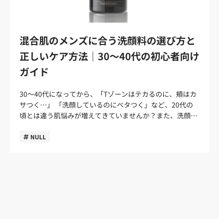
いにくくなります。外出が多い人は、基本ケアに加えてベ
ン、植物由来の保湿成分などが配合されたアイテムに注目
行うのがおすすめです。 大人メンズがシワ改善を始めるな
すくなります。 乾燥・カサつきが気になるなら高保湿タイ
タつきにくい日焼け止めも取り入れるとよいでしょう。 悩
すると選びやすいです。ひげ剃り後のヒリつきが気になる
らクリームがおすすめ！ メンズがシワ改善を始めるなら、
プを選ぶ 肌がつっぱる、頬や口まわりが乾きやすい男性
み別｜清潔感を上げるメンズスキンケアアイテムの選び方
男性も、保湿力のある化粧水や乳液、クリームが入ったセ
クリームの使用がおすすめです。 「シワ改善クリーム」と
は、高保湿タイプのオールインワンやクリームが向いてい
清潔感を上げたいといっても、気になる肌悩みは人によっ
ットを選ぶと使いやすいでしょう。 日中の移動が多いなら
は、エイジングサインの一つであるシワを軽減し、若々し
混合肌のメンズに合う洗顔料の選び方と
ます。乾燥は、カサつきだけでなく、くすんだ印象やハリ
て違います。テカリを抑えたい人もいれば、乾燥を防ぎた
UVケアも入れる 旅行中に外を歩く時間が長い人や、出張
い肌に導くスキンケア製品のこと。予防や治療の効果が期
不足にもつながりやすいポイントです。 ヒアルロン酸、セ
正しいケア方法｜30〜40代の初心者向け
い人、毛穴やひげ剃り後の赤みを目立ちにくくしたい人も
先で日中の移動がある人は、日焼け止めも持っておきたい
待できる医薬部外品に分類される商品もあり、シワにアプ
ラミド、グリセリン、コラーゲンなどの保湿成分に注目す
いるでしょう。 商品を選ぶときは、「なんとなくよさそ
アイテムです。紫外線対策を忘れると、乾燥や肌のコンデ
ローチする有効成分が配合されています。 シワ改善を目指
ガイド
ると、初心者でも選びやすくなります。うるおいを保つこ
う」ではなく、自分の肌印象を下げている原因に合わせて
ィション低下が気になりやすくなることがあります。 外泊
すスキンケア商品はクリームのほかにも、化粧水や美容液
とで、乾燥による疲れた印象を防ぎやすくなるでしょう。
選ぶのがポイントです。 テカリが気になる男性は皮脂を落
用に選ぶなら、ベタつきにくく白浮きしにくいタイプがお
などさまざまな種類があります。しかし、初めてスキンケ
30〜40代になってから、「Tゾーンはテカるのに、頬はカ
くすんだ印象が気になるならUV対策も重視する 顔色が暗
としすぎない洗顔料を選ぶ テカリが気になる男性は、まず
すすめです。朝の身支度を短くしたい人は、保湿後に使い
アをする方にとってはシワ改善をしたい場合でも、複数の
サつく…」 「洗顔しているのにベタつく」など、20代の
く見える、肌がどんより見える人は、保湿に加えてUV対策
洗顔料を見直しましょう。余分な皮脂を落とすことは大切
やすいジェルタイプや、バッグに入れやすい携帯サイズを
スキンケアアイテムを使い分けることに抵抗感や煩わしさ
頃とは違う肌悩みが増えてきていませんか？また、洗顔料
も意識しましょう。紫外線は、40代の肌印象に関わる大き
ですが、洗浄力の強さだけで選ぶと、洗顔後に肌がつっぱ
選ぶと続けやすいでしょう。 出張・旅行におすすめのメン
を感じるかもしれません。 一つのスキンケアアイテムに絞
を選ぼうとしても、どれが自分の肌に合っているかわから
な要素です。 外出が多い男性は、日焼け止めを別で用意す
りやすくなることがあります。 皮脂を落としながらも、う
ズスキンケア5選 ここからは、出張や旅行に持っていきや
れば、初めてスキンケアをする方でも気軽に始めやすいと
ない方もいますよね。 そんな“混合肌特有の悩み”は、多く
NULL
るか、朝のケアにUV対策を組み込むことを意識するとよい
るおいを守れるかどうかが選ぶポイントです。泡立ちがよ
すいメンズスキンケアアイテムを紹介します。 それぞれの
言えます。 またシワは紫外線や乾燥が原因で起こる傾向に
の男性が感じています。 この記事では、スキンケア初心者
でしょう。日中の紫外線を防ぐことで、乾燥や肌印象の乱
く、摩擦を抑えながら洗えるタイプなら、毎日の洗顔にも
特徴やおすすめのシーンを紹介するので、自分の外泊スタ
あるため、保湿が重要です。クリームはほかのスキンケア
の男性でもわかりやすいように、混合肌の特徴から、正し
れを防ぎやすくなります。 ハリ不足が気になるなら年齢肌
取り入れやすいでしょう。 乾燥・カサつきが気になる男性
イルに合うものを選んでみてください。 Magnifique 3ス
アイテムと比較して油分が多い特徴があります。シワ改善
い洗顔方法、おすすめな洗顔料の選び方まで徹底解説。混
向け成分をチェックする ハリ不足や年齢サインが気になる
は保湿成分で選ぶ 肌のつっぱりや口まわりのカサつきが気
テップ スキンケア トラベルセット Magnifique 3ステップ
を目指すためにスキンケアアイテムをひとつ選ぶならクリ
合肌に適した洗顔料を探している方は、最後までご覧くだ
人は、年齢肌向けに配合される成分に注目すると選びやす
になる人は、保湿成分に注目しましょう。ヒアルロン酸、
スキンケア トラベルセットは、洗顔料・化粧水・乳液をミ
ームが適しています。 スキンケア初心者のメンズ向け「シ
さい。 そもそも混合肌とは？30〜40代のメンズに多いワ
くなります。ナイアシンアミド、コエンザイムQ10、レチ
セラミド、グリセリンなどが配合されたアイテムは、乾燥
ニサイズでそろえたい男性に向いています。 洗顔ミニ
ワ改善クリーム」の選び方 シワ改善クリームにはさまざま
ケ 混合肌とは、「顔の部位によって肌状態が異なる肌質」
ノール誘導体、コラーゲンなどは、40代男性向けのスキン
対策として選びやすい成分です。 ベタつきが苦手な男性
30g、化粧水ミニ30mL、乳液ミニ30mLにポーチが付いた
な種類があります。ここからはシワ改善を初めて行うメン
のこと。特に男性の場合は、額・鼻といったTゾーンが脂
ケアでも見かけることが多い成分です。 肌のハリ感が物足
は、重いクリームよりもローションやオールインワンから
セットなので、基本のスキンケアを外泊先でも続けやすい
ズのために、選び方のポイントを紹介します。 1．肌質に