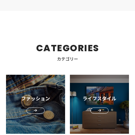
っぽい一方で、頬や口元は乾燥しやすいという特徴があり
りないと、顔全体がぼんやり見えたり、疲れた印象につな
始めると使いやすいです。保湿を続けることで、カサつき
のが魅力です。出張前に清潔感を整えたい人や、普段のケ
合わせて選ぶ 肌質おすすめオイリー肌サラサラタイプの商
ます。 また30〜40代の男性は、皮脂量と水分量のバラン
がったりすることがあります。保湿力に加えて、年齢肌向
だけでなく、乾燥による皮脂崩れも防ぎやすくなります。
アを旅行先でも崩したくない人におすすめです。 ZIGEN ト
品がおすすめ乾燥肌保湿力が高い商品がおすすめ メンズが
スが崩れやすく、混合肌になりがちです。理由は、男性ホ
けの成分が入っているかもチェックしておきましょう。 忙
毛穴・くすんだ印象が気になる男性は基本ケア＋UV対策で
ラベルセット ZIGEN トラベルセットは、洗顔料・オールイ
シワ改善クリームを選ぶ際は、肌質を考慮するのがおすす
ルモンの影響で皮脂量が多い一方で、年齢とともに肌の水
しい男性はオールインワンやセットを選ぶ 老け見え対策
選ぶ 毛穴やくすんだ印象が気になる場合は、洗顔と保湿に
ンワンジェル・全身に使えるスカルプシャンプーをまとめ
めです。 メンズの肌は、女性と比較して皮脂分泌量が多い
分保持力が低下しやすいこと。その結果、「脂っぽいのに
は、1回で変えるものではなく、毎日続けることが大切で
加えてUV対策も意識しましょう。日中の紫外線を浴び続け
たトラベルサイズのセットです。 朝晩使って約2週間分の
傾向にあります。夕方に差し掛かると、肌のテカリが気に
乾燥する」という状態を起こすのです。 さらに、ストレ
す。とはいえ、スキンケアに時間をかけられない男性も多
ると、肌が乾燥しやすくなり、肌印象が乱れて見えること
容量があり、出張や旅行だけでなくジム用にも使いやすい
なる場合は皮脂分泌量が多いと言えるでしょう。 ただし、
ス・睡眠不足・食生活の乱れが加わると皮脂分泌はさらに
いでしょう。 初心者なら、化粧水・乳液・美容液などの役
があります。 外出が多い人は、朝のスキンケアに日焼け止
アイテム。洗顔と保湿を簡単な2ステップで済ませたい人
CATEGORIES
必ずしもメンズは皮脂分泌量が多いとは限りません。乾燥
活発に。保湿ケアをしていない場合も、乾燥が進行して混
割をまとめたオールインワンや、洗顔と保湿がそろったセ
めを加えるのがおすすめです。ベタつきにくく白残りしに
や、長めの外泊でも荷物を増やしたくない男性に向いてい
肌寄りの方もいます。そのため、効率よくシワ改善をする
合肌が悪化しやすい状況が生まれやすくなります。 混合肌
ットを選ぶと続けやすくなります。手間を増やしすぎず、
くいタイプなら、日焼け止めに慣れていない男性でも使い
ます。 クワトロボタニコ ボタニカル スキンケア トラベル
カテゴリー
なら肌質に合わせて商品選びをするのがポイントになりま
のメンズが洗顔料選びに失敗しやすい3つの理由 混合肌は
毎日の習慣にしやすいアイテムを選ぶことも、40代の老け
やすいでしょう。 清潔感を上げたい男性におすすめのメン
セット クワトロボタニコ ボタニカル スキンケア トラベル
す。 皮脂分泌が多い脂性肌（オイリー肌）の方は、サラサ
「ベタつき」と「乾燥」という反対の悩みが同時に起こる
見え対策では重要です。 40代男性の老け見え対策におす
ズスキンケアセット5選 ここからは、清潔感のある肌印象
セットは、洗顔・化粧水・クリームの基本3ステップを携
ラとしたテクスチャーのシワ改善クリームを選ぶとよいで
ため、洗顔料選びが難しい肌質です。間違った洗顔習慣が
すめのメンズスキンケア5選 ここからは、乾燥・くすんだ
を目指したい男性に向けて、洗顔・保湿をまとめて始めや
帯サイズでそろえたセットです。 化粧水30mL、洗顔
しょう。水分量が多いタイプの製品であれば、肌のバラン
肌状態をさらに悪化させることもあるため、原因を理解し
印象・ハリ不足などが気になり始めた40代男性に向けて、
すいメンズスキンケアセットを紹介します。 スキンケア初
30g、クリーム15g入りで、約2週間分のケアに対応。外泊
スも整えやすくなり、日中のテカリも防ぎやすくなりま
ておきましょう。 皮脂が気になって強力洗浄を選びがち
取り入れやすいメンズスキンケアアイテムを紹介します。
心者の場合、洗顔料・化粧水・乳液やクリームをバラバラ
中でも大人の肌をきちんと整えたい30〜40代男性におすす
す。 また乾燥肌寄りの方は保湿力が高いシワ改善クリーム
男性は皮脂量が多い傾向があり、「とにかくさっぱり落と
オールインワン、保湿クリーム、洗顔と保湿のセットな
に選ぶより、基本ケアがまとまったセットを選ぶ方が迷い
ファッション
ライフスタイル
めです。ビジネス出張や少し長めの旅行にも使いやすいで
を選ぶのがおすすめです。保湿力が高まるので、粉が吹い
したい」と考えてしまいがちです。しかし、洗浄力が強す
ど、スキンケア初心者でも選びやすいものを中心にピック
にくくなります。まずは洗う・うるおす・保つ流れを習慣
しょう。 NILE オールインワンローション NILE オールイン
たり皮がめくれ上がったりなどの肌トラブルも抑えやすく
ぎる洗顔料は必要な皮脂まで落としてしまい、肌のバリア
アップしました。 商品名タイプ老け見え対策の注目ポイン
にして、日中の外出が多い人は別途UVケアも取り入れると
ワンローションは、化粧水・美容液・乳液・クリームの4
なります。 2．レチノールやナイアシンアミド入りを選ぶ
機能が低下して乾燥を招きます。 その結果、肌は乾燥を補
トおすすめの悩み続けやすさルシード 薬用パーフェクトス
よいでしょう。 オルビス ミスター トライアルセット オル
役を1本にまとめたオールインワンタイプの化粧水です。
メンズがシワ改善クリームを選ぶなら、レチノールやナイ
おうとして皮脂を過剰に分泌し、さらにベタつきが悪化す
キンクリームEX薬用オールインワンクリームナイアシンア
ビス ミスター トライアルセットは、洗顔料・化粧水・保
テカリ、乾燥、ひげ剃り後のヒリつきなど、男性が外泊中
アシンアミド入りの商品を手に取るのもおすすめです。 レ
るという悪循環に。混合肌には「落としすぎない洗浄力」
ミド配合。シワ改善・シミ予防まで意識できる乾燥・カサ
湿クリームの3ステップを約7日間試せるセットです。 清
に感じやすい肌悩みに使いやすいのが特徴。荷物をできる
チノールとはビタミンAの一種で、シワをはじめ、シミや
が必要不可欠です。 保湿成分を避けてしまい、乾燥を悪化