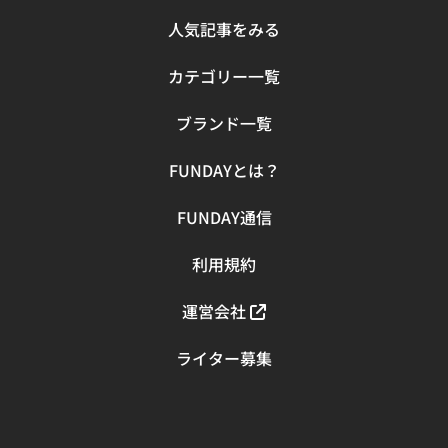
エイジ 集中ケアクリーム） タイプクリームタイプおすす
ーン（額・鼻）から洗い、最後に乾燥しやすいUゾーン
人気記事をみる
めの方気になる箇所をピンポイントで集中ケアしたい ニベ
（頬・あご）を軽く洗います。洗う順番を守ることで、乾
アメンのアクティブエイジ 集中ケアクリームは、シワを
燥部分の“洗いすぎ”を防ぎやすくなるのです。 また、手の
カテゴリー一覧
ピンポイントケアしたい方におすすめの製品です。シワに
ひらではなく泡で洗うイメージを持つと摩擦が減り、バリ
アプローチするナイアシンアミドとうるおいを保つQ10を
ア機能を守りながら汚れを落とせます。指を肌に押し付け
ブランド一覧
同時配合。年齢に応じたエイジングケアができるので、ハ
たりこすったりせず、泡を転がすように洗うのがポイント
リのある肌を目指せます。 またコンパクトな製品なので、
です。 熱すぎるお湯はNG！ぬるま湯で流す 熱いお湯で顔
出張が多いメンズにもおすすめ。仕事先でもシミ改善を続
FUNDAYとは？
を洗うと、必要な皮脂まで溶けて流れてしまい、混合肌の
けたい方もコンパクトなスキンケアアイテムであれば持ち
乾燥部分がさらに敏感になります。また失われた皮脂を補
運びも便利でしょう。チューブタイプなので気づいた際に
FUNDAY通信
おうとしてTゾーンの皮脂分泌が増え、テカリが悪化する
直接サッと塗れるのも嬉しいポイントです。 SIBOLEY（オ
ことも。 洗顔料を洗い流す温度は約32〜35℃の“ぬるま
ールインワン ジェルクリーム プラス） タイプジェルタイ
湯”にするのがポイント。毛穴の汚れを落としやすく、肌
利用規約
プおすすめの方乾燥肌が気になる・シミやシワを改善した
のバリアを守るのに適しています。流すときも摩擦を避
い SIBOLEYのオールインワン ジェルクリーム プラスは、
け、手でそっとお湯を当てるようにしましょう。 タオルは
運営会社
ナイアシンアミドを配合したオールインワンタイプのシワ
押し当てるだけ！ゴシゴシしない拭き方 洗顔後のタオルの
改善クリームです。プルンとしたジェルは肌に吸い込むよ
使い方も、混合肌にとって重要です。ゴシゴシ拭くと摩擦
ライター募集
うになじみ、伸びのよいテクスチャーをしています。ヒア
が生じ、乾燥や赤みの原因になります。タオルは柔らかい
ルロン酸やコラーゲンといった保湿成分も豊富に含んでい
清潔なものを使用し、顔に軽く押し当てて水分を吸わせる
るため、乾燥肌改善も目指せます。 また、シワと同時にシ
ようにしましょう。 シンプルな動作だけでも、肌への負担
ミ改善も可能。年齢によって変化した肌にうるおいとハリ
を減らしやすくなり、混合肌の改善にも効果的です。 混合