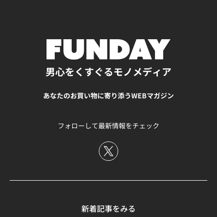
できるものを選びましょう。 ④肌トラブルを防ぐ低刺激処
すすめです。肌印象を整えながら、乾燥による疲れた印象
るために、自分に合うケアを取り入れてみましょう。
ムの6役を担うオールインワン製品です。 ジェルタイプな
方を選ぶ 混合肌は乾燥部分が敏感になりやすいため、刺激
を防ぎたい人に向いています。 アスタリフト メン スター
https://funday.jp/article/18908
ので、乾燥肌の方から脂性肌の方まで幅広い肌質に使える
の強い成分が入っている洗顔料は避けたいところです。特
ターキット アスタリフト メン スターターキットは、洗顔
のが特徴。年齢が出やすい目元や口元のシワにアプローチ
にアルコール（エタノール）・強い香料・着色料などは肌
料や美容液、化粧水、乳液を約2週間分試せるセットで
してくれます。 有効成分にはリンクルナイアシン（※）が
への刺激になる可能性があります。 低刺激処方の洗顔料
す。 モイスト クリアウォッシュは、うるおいをキープし
含まれており、しっとり肌に導きながらシワ改善へが期待
は、敏感になったUゾーンにも優しく、洗顔後のつっぱり
ながら皮脂汚れを洗い上げる設計で、モイスチャライザー
できます。さらっとしたテクスチャーなので、ベタつきが
を防いで肌のバランスを整えやすいのが特徴。刺激の少な
は乾燥しやすい男性肌にうるおいを与える保湿アイテム。
男心をくすぐるモノメディア
気になる夏場にもおすすめです。 ※ナイアシンアミド
い処方を選ぶことで、長期的に肌質改善につながります。
洗顔から保湿までを見直したい40代男性や、まずは短期間
https://funday.jp/article/16570 LUCIDO（薬用パーフェ
混合肌に悩むメンズが今日からできる正しい洗顔方法 正し
で使用感を試してみたいスキンケア初心者におすすめで
クトスキンクリームEX） タイプクリームタイプおすすめ
あなたのお買い物に寄り添うWEBマガジン
い洗顔方法は、混合肌改善に欠かせません。ほんの少し洗
す。 40代の肌印象は、保湿とUV対策から整えよう 40代男
の方乾燥肌が気になる・シミを予防したい LUCIDOの薬用
い方を意識するだけで、肌のバランスは変わります。ここ
性の老け見え対策は、難しいエイジングケアから始める必
パーフェクトスキンクリームEXは、シワ改善に役立つナイ
からは、混合肌向けの洗顔方法をみていきましょう。 洗顔
要はありません。まずは乾燥を防ぐ保湿、日中のUV対策、
フォローして最新情報をチェック
アシンアミドと保湿力が高い成分として知られるQ10を配
前に手と顔をしっかり濡らして摩擦を防ぐ 洗顔前に手と顔
毎日続けやすいアイテム選びを意識することが大切です。
合したオールインワンタイプの製品です。40代以上の大人
を濡らすことは、摩擦を防ぐための基本です。手に皮脂や
乾燥、くすんだ印象、ハリ不足など、気になる悩みに合わ
メンズに特化したアイテムで、有効成分のナイアシンアミ
汚れが残っている状態で洗顔料をなじませると泡立ちが悪
せてアイテムを選べば、スキンケア初心者でも無理なく始
ドが肌の表皮と真皮に働きかけます。 また、メラニンの生
くなり、結果として摩擦が増えてしまいます。 顔を十分に
められます。若く見せるためではなく、年齢に合った肌印
成も抑えてくれるので、シミ予防を同時に行いたい方にも
濡らすことで、洗顔料が肌の上で滑らかに広がり、肌への
象を整えるために、40代からのケアを取り入れてみましょ
おすすめ。保湿力の高い濃厚なテクスチャーが特徴なの
負担を軽減。混合肌は乾燥部分が特に刺激に弱いため、洗
う。
で、乾燥が気になる方や冬場に行うスキンケアアイテムを
顔前の濡らす工程を欠かさず行いましょう。 泡で優しく洗
探している方にも適しています。
い、Tゾーン→Uゾーンの順で洗うのがコツ 混合肌を改善
新着記事をみる
https://funday.jp/article/13526 ニベアメン（アクティブ
するには、洗う順番が大切です。まずは、皮脂の多いTゾ