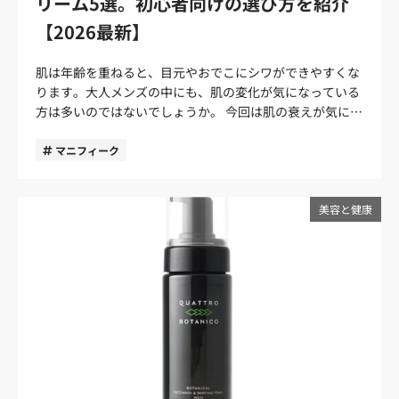
リーム5選。初心者向けの選び方を紹介
年齢に合った肌印象を整えるためのケアです。まずは保湿
湿までをセットにすることが大切です。 毛穴・赤み・青ひ
らない」というスキンケア初心者でも選びやすいでしょ
を続けること、日中の紫外線対策を意識すること、無理な
げは肌印象を左右しやすい 毛穴の目立ち、ひげ剃り後の赤
【2026最新】
う。 特に2泊以上の出張や旅行では、洗顔と保湿をどちら
く使えるアイテムを選ぶことから始めましょう。 40代男
み、青ひげ、ニキビ跡なども、男性の肌印象に関わりやす
も続けられるセットがあると安心です。自宅用の大きなボ
性が老けて見えやすくなる肌のサイン 40代になると、シ
い部分です。 毛穴の目立ちやひげ剃り後の赤みが気になる
トルを詰め替える手間がなく、ポーチ付きの商品ならバッ
肌は年齢を重ねると、目元やおでこにシワができやすくな
ミやシワが急に増えたわけではなくても、「なんとなく疲
場合は、まずは洗顔と保湿で肌をすこやかに整えることが
グの中でも散らばりにくいため、荷物をコンパクトにまと
ります。大人メンズの中にも、肌の変化が気になっている
れて見える」「顔色が暗く見える」と感じることがありま
基本です。肌の乾燥や皮脂バランスが乱れていると、毛穴
めたい男性に向いています。 時短したいならオールインワ
方は多いのではないでしょうか。 今回は肌の衰えが気にな
す。老け見えはひとつの原因ではなく、乾燥やくすんだ印
や赤みも目立ちやすくなるため、毎日の基本ケアを続ける
ンや兼用タイプを選ぶ 朝の身支度を短くしたい人や、ホテ
るメンズに向けて、おすすめのシワ改善クリームを紹介し
象、ハリ不足などが重なって起こりやすいものです。 特に
ことが清潔感につながります。 清潔感を保つメンズスキン
ルで手早くケアを済ませたい人には、オールインワンや兼
ます。クリームがおすすめな理由や選び方も紹介するの
マニフィーク
40代男性が気にしたい肌のサインは、以下の3つです。 ・
ケアは3つの基本ケアで整える 清潔感のある肌を目指すな
用タイプが向いています。化粧水・乳液・美容液などの役
で、シワ改善を目指したい方はぜひ最後までご覧くださ
乾燥によるカサつきで疲れて見える・くすんだ印象で顔色
ら、最初から多くのアイテムをそろえる必要はありませ
割を1本でまとめられるため、洗顔後にサッとなじませる
い。 メンズは40代・50代でシワを気にし始める？ 40代・
が暗く見える・ハリ不足で輪郭や表情がぼんやり見える ど
ん。まずは、余分な皮脂や汚れを落とす「洗顔」、乾燥を
だけで保湿ケアを完了しやすいのが魅力です。 出張中は朝
50代は、性別関係なくシワが気になる年代。シワは、紫外
美容と健康
れも特別な美容ケアが必要というより、まずは保湿やUV対
防ぐ「保湿」、日中の肌を守る「UV対策」の3つを押さえ
の準備に余裕がなかったり、旅行中は疲れて夜のケアが面
線や乾燥によるダメージによって引き起こされます。肌は
策、続けやすい基本ケアで整えていきたいポイントです。
ることが大切です。 ケアSTEP目的選びたいアイテム清潔
倒になったりしがちです。顔・体に使えるスプレー化粧水
ダメージを受けるとヒアルロン酸が減少して、肌の水分量
自分の肌がどのサインに近いかを把握しておくと、次に選
感への影響STEP1.洗顔余分な皮脂や汚れを落とす洗顔料テ
なども、少ない手数で保湿しやすいアイテム。1泊の外泊
も低下します。年齢を重ねると肌へのダメージが蓄積する
ぶべきスキンケアアイテムも見つけやすくなります。 40
カリや毛穴汚れを目立ちにくくするSTEP2.保湿乾燥やカサ
や荷物を減らしたい旅行にもおすすめです。 ホテル・機内
ため、シワやシミなどのエイジングサインも出やすくなる
代男性の老け見え対策アイテムの選び方 40代男性の老け
つきを防ぐ化粧水・乳液・オールインワン肌のつっぱりや
の乾燥が気になるなら保湿力で選ぶ ホテル泊や飛行機・新
のが一般的です。 とくにメンズは、女性と比較してスキン
見え対策では、最初から高価な美容液を何本もそろえる必
粉ふきを防ぎ、整った印象に見せるSTEP3.UV対策紫外線
幹線での移動が多い人は、保湿力を重視して選びましょ
ケアの習慣がない傾向にあります。そのため、エイジング
要はありません。まずは、乾燥を防ぐ保湿、日中の紫外線
による乾燥や肌印象の乱れを防ぐ日焼け止め日中の肌を守
う。外泊中は空調の効いた部屋や車内で過ごす時間が長
サインが出やすい40代・50代になると、シワが目立ってく
対策、毎日続けやすい使用感を重視することが大切です。
り、清潔感のある印象を保ちやすくする スキンケア初心者
く、普段よりも肌の乾燥を感じやすくなることがありま
る方もいるでしょう。 肌は年齢が出やすい部分です。シワ
乾燥、くすんだ印象、ハリ不足など、気になる悩みに合わ
の男性は、まず洗顔と保湿ができるセットから始めると迷
す。 成分を見るなら、セラミド、ヒアルロン酸、グリセリ
が深くなる前に、シワ改善に特化したスキンケアを早めに
せてアイテムを選ぶと、自分に合うスキンケアを見つけや