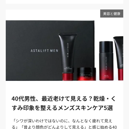
になると、肌の乾燥や毛穴、皮脂崩れが清潔感に影響しや
日焼け止め、保湿アイテムベタつきにくく白浮きしにくい
すくなります。 メンズスキンケアは、美容にこだわる人だ
UVケアを選ぶ荷物をできるだけ減らしたい外泊オールイン
けのものではありません。洗顔・保湿・UV対策などの基本
美容と健康
ワン、全身に使えるスプレー化粧水1本で複数の役割を持
ケアを整えるだけでも、肌をすっきり見せやすくなりま
つアイテムを選ぶ 出張や旅行用のスキンケアは、「多く持
す。この記事では、スキンケア初心者の男性に向けて、清
っていくこと」よりも「使い切れる内容にすること」が重
潔感を保つための最低限のケアと、選びやすいおすすめア
要です。バッグに入れやすく、ホテルの洗面台でもサッと
イテムを紹介します。 清潔感を上げたい男性は、まず肌の
使えるアイテムを選ぶと、外泊中でも肌のコンディション
「見え方」を整える 清潔感は、肌を白く見せたり、若く見
を整えやすくなります。 外泊中に肌コンディションが崩れ
せたりすることだけではありません。大切なのは、テカ
やすい理由 旅行や出張では、普段と違う環境で過ごすた
リ・カサつき・毛穴目立ち・ひげ剃り後の赤みなどを目立
め、肌の調子が乱れやすくなります。ホテルの空調や長時
ちにくくし、顔全体をすっきり見せることです。 肌の印象
間移動、外食続き、睡眠不足などが重なると、いつもは気
が整っていると、髪型や服装まできちんとして見えやすく
にならない乾燥やテカリが出やすくなることもあります。
なります。一方で、顔のベタつきや乾燥が目立つと、実際
特に30〜40代の男性は、若いころよりも肌の水分不足や皮
には清潔にしていても疲れた印象や手入れ不足の印象につ
脂崩れを感じやすい年代です。外泊中にスキンケアを怠る
ながることがあります。 清潔感を上げるメンズスキンケア
と、翌朝のカサつきや日中のベタつき、ひげ剃り後のヒリ
で大切なのは、「洗顔で余分な皮脂を落とす」、「保湿で
つきが目立ちやすくなるため、最低限のケアを続けること
40代男性、最近老けて見える？乾燥・く
乾燥を防ぐ」、「日中はUV対策や自然な肌補正で肌印象を
が大切です。 外泊中の原因起こりやすい肌悩み意識したい
すみ印象を整えるメンズスキンケア5選
整える」ことです。まずは「肌をきれいに見せるための身
ケアホテルの空調・機内の乾燥つっぱり、カサつき、口ま
だしなみ」として、基本のケアから始めましょう。 男性の
わりの乾燥洗顔後や入浴後に保湿する長時間移動・睡眠不
「シワが深いわけではないのに、なんとなく疲れて見え
清潔感に肌が影響しやすい理由 清潔感は、髪型や服装だけ
足くすんだ印象、乾燥、コンディションの乱れ最低限の洗
る」「昔より顔色がどんよりして見える」と感じ始める40
で決まるものではありません。顔は人と会ったときに最初
顔と保湿を省かない外食続き・生活リズムの乱れテカリ、