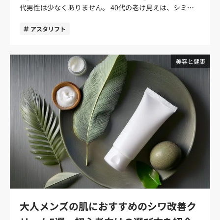
代男性は少なくありません。 40代の老け見えは、シミや
に見られやすい部分なので、肌の状態も印象に大きく関わ
皮脂崩れ、肌荒れ汗や皮脂を落として保湿するひげ剃り後
シワだけが原因ではなく、乾燥によるカサつき、くすんだ
ります。 特に男性は皮脂によるテカリ、ひげ剃り後のヒリ
の保湿不足ヒリつき、赤み、乾燥シェービング後にも使い
印象、ハリ不足、紫外線による肌ダメージの蓄積などが重
アスタリフト
つき、毛穴の目立ちなどが出やすく、30〜40代になると乾
やすい保湿アイテムを選ぶ 外泊中の肌悩みは、単に「乾燥
なって起こりやすくなります。 とはいえ、エイジングケア
燥やくすんだ印象も気になりやすくなります。肌悩みを完
する」だけではありません。移動や予定で疲れていると、
と聞くと「難しそう」「何から始めればいいかわからな
全になくす必要はありませんが、目立ちにくく整えるだけ
洗顔や保湿を後回しにしてしまい、その積み重ねで肌の印
い」と感じる男性も多いはず。40代男性の老け見え対策
美容と健康
でも清潔感は変わります。 テカリやベタつきは疲れた印象
象が崩れやすくなります。だからこそ、外泊時は複雑なケ
は、いきなり特別なケアを増やすことではなく、保湿やUV
に見えやすい 額や鼻まわりがテカっていると、顔全体が重
アではなく、少ない手数で続けられるアイテムを選ぶこと
対策を中心に、肌印象を整えることから始めるのがおすす
たく見えたり、疲れているように見えたりすることがあり
がポイントです。 旅行・出張用メンズスキンケアの選び方
めです。 この記事では、40代男性の老け見え対策とし
ます。皮脂が出ること自体は自然なことですが、余分な皮
旅行・出張用のメンズスキンケアは、普段使いのアイテム
て、スキンケア初心者でも取り入れやすいアイテムの選び
脂や汚れをそのままにしていると、毛穴汚れやベタつきが
をそのまま持っていけばよいわけではありません。外泊中
方とおすすめ商品を紹介します。 40代男性の老け見え対
目立ちやすくなります。 清潔感を意識するなら、まずは顔
は荷物をできるだけ減らしたい一方で、ホテルの乾燥や移
策は「肌印象」を整えることから 40代の老け見え対策で
用の洗顔料で余分な皮脂を落とすことが大切です。ただ
動中の紫外線、ひげ剃り後の肌荒れなど、肌に負担がかか
大切なのは、いきなりシミやシワだけを気にすることでは
し、洗いすぎや落としすぎは乾燥につながるため、洗い上
る場面も増えます。 選ぶときは「持ち運びやすいか」「少
ありません。まずは、乾燥・くすんだ印象・ハリ不足な
がりがつっぱりにくいものを選びましょう。 カサつきや粉
ない手数で使えるか」「外泊中の肌悩みに合っているか」
ど、顔全体を疲れて見せる要素を整えることが重要です。
ふきは手入れ不足に見えやすい 口まわりや頬がカサついて
をチェックしましょう。ここでは、出張や旅行に持ってい
肌にうるおいがあり、カサつきやどんより感が目立ちにく
いると、肌が荒れて見えたり、生活感が出たりすることが
きやすいメンズスキンケアアイテムの選び方を紹介しま
い状態を保てると、顔全体の印象もすっきり見えるように
あります。30〜40代の男性は、皮脂は気になるのに肌の水
す。 荷物を減らしたいならトラベルセットを選ぶ 洗顔
なります。逆に、肌が乾燥していたり、ツヤがなく見えた
分不足には気づきにくいケースもあるでしょう。 洗顔後に
料、化粧水、乳液やクリームがミニサイズでそろったトラ
りすると、実年齢以上に疲れた印象を与えることがありま
何も塗らずにいると、肌の乾燥が進み、カサつきや粉ふき
ベルセットは、外泊用に便利です。必要なアイテムが最初
大人メンズの肌におすすめのシワ改善ク
す。 40代男性のスキンケアは、若作りのためではなく、
が目立ちやすくなります。清潔感を保つには、洗顔後の保
からまとまっているため、「何を持っていけばいいかわか